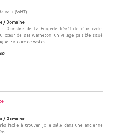
Hainaut (WHT)
e / Domaine
Le Domaine de La Forgerie bénéficie d’un cadre
 au cœur de Bas-Warneton, un village paisible situé
gne. Entouré de vastes ...
max
te
e / Domaine
ès facile à trouver, jolie salle dans une ancienne
ée.