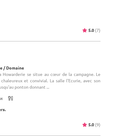
5.0
(7)
e / Domaine
a Howarderie se situe au cœur de la campagne. Le
haleureux et convivial. La salle l'Ecurie, avec son
jusqu'au ponton donnant ...
ax
ers.
5.0
(9)