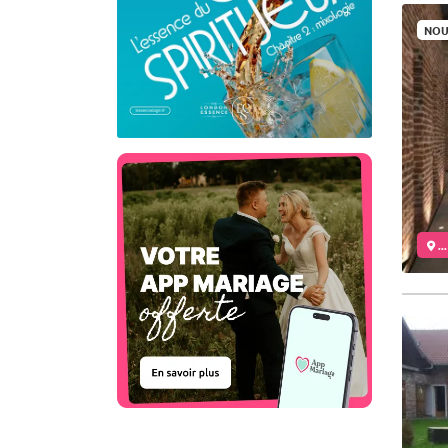
NOU
..