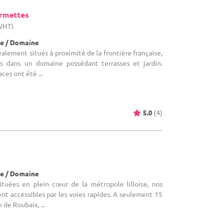
armettes
(WHT)
e / Domaine
alement situés à proximité de la frontière française,
ns dans un domaine possédant terrasses et jardin.
ces ont été ...
5.0
(4)
e / Domaine
tuées en plein cœur de la métropole lilloise, nos
nt accessibles par les voies rapides. A seulement 15
 de Roubaix, ...