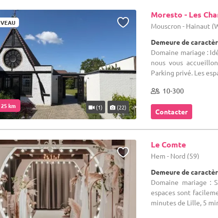
Moresto - Les Ch
VEAU
Mouscron - Hainaut 
Demeure de caractèr
Domaine mariage : Idé
nous vous accueillo
Parking privé. Les espa
10-300
. 25 km
(1)
(22)
Contacter
Le Comte
Hem - Nord (59)
Demeure de caractèr
Domaine mariage : Si
espaces sont facileme
minutes de Lille, 5 min