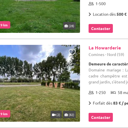
1-500
Location dès
500 €
. 9 km
(28)
Contacter
La Howarderie
Comines - Nord (59)
Demeure de caractèr
Domaine mariage : L
cadre champêtre est c
grand jardin, s'étend 
1-250
58 m
Forfait dès
83 € / p
. 9 km
(2)
(82)
Contacter