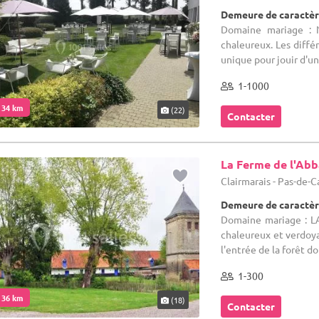
Demeure de caractèr
Domaine mariage : N
chaleureux. Les différ
unique pour jouir d'un
1-1000
. 34 km
(22)
Contacter
La Ferme de l'Ab
Clairmarais - Pas-de-C
Demeure de caractèr
Domaine mariage : L
chaleureux et verdoya
l'entrée de la forêt do
1-300
. 36 km
(18)
Contacter