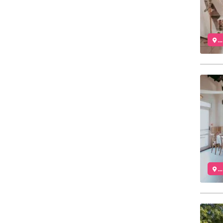
..
..