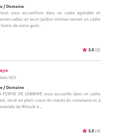
e / Domaine
ous vous accueillons dans un cadre agréable et
entes salles et leurs jardins intimes seront un cadre
 festin de votre goût.
5.0
(8)
baye
alais (62)
e / Domaine
A FERME DE L'ABBAYE vous accueille dans un cadre
nt, situé en plein coeur du marais du romelaere et à
maniale de Rihoult à ...
5.0
(4)