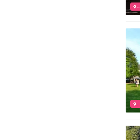
..
..