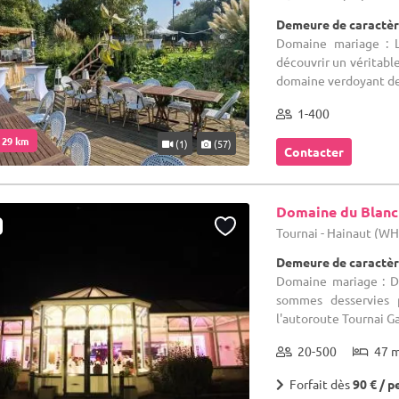
Demeure de caractèr
Domaine mariage : L
découvrir un véritabl
domaine verdoyant de 2
1-400
. 29 km
(1)
(57)
Contacter
Domaine du Blanc
Tournai - Hainaut (W
Demeure de caractèr
Domaine mariage : D
sommes desservies p
l'autoroute Tournai Ga
20-500
47 
Forfait dès
90 € / p