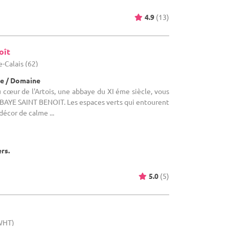
4.9
(13)
oît
e-Calais (62)
e / Domaine
cœur de l'Artois, une abbaye du XI éme siècle, vous
ABBAYE SAINT BENOIT. Les espaces verts qui entourent
décor de calme ...
ers.
5.0
(5)
(WHT)