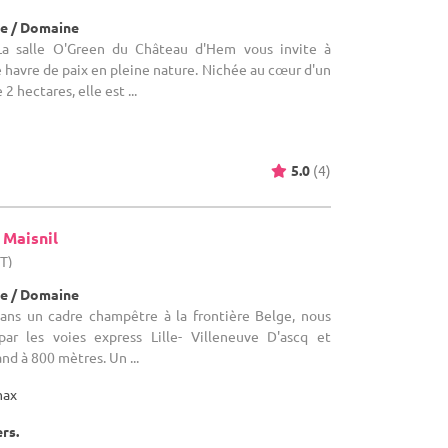
e / Domaine
a salle O'Green du Château d'Hem vous invite à
e havre de paix en pleine nature. Nichée au cœur d'un
 hectares, elle est ...
5.0
(4)
 Maisnil
HT)
e / Domaine
ans un cadre champêtre à la frontière Belge, nous
ar les voies express Lille- Villeneuve D'ascq et
nd à 800 mètres. Un ...
max
ers.