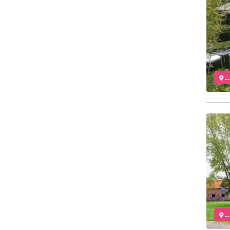
..
..