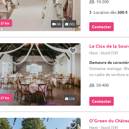
10-200
Location dès
300 €
. 27 km
(4)
(95)
Contacter
Le Clos de la Sour
Hem - Nord (59)
Demeure de caractèr
Domaine mariage : Bi
un cadre de verdure e
50-400
. 27 km
(24)
Contacter
O'Green du Châte
Hem - Nord (59)