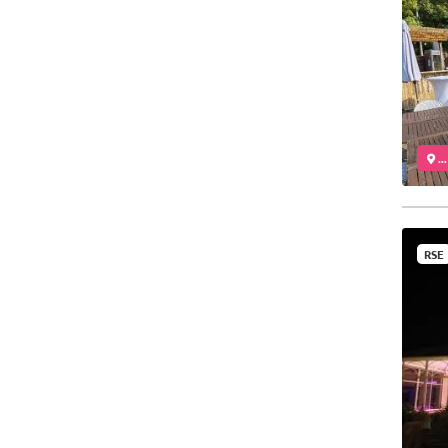
..
RSE