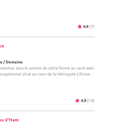
4.9
(7)
ce
e / Domaine
envenue sous le porche de cette ferme au carré avec
xceptionnel situé au cœur de la Métropole Lilloise.
4.9
(14)
au d'Hem