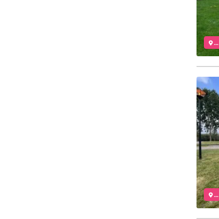
..
..