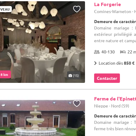
La Forgerie
VEAU
Comines-Warneton - 
Demeure de caractèr
Domaine mariage : 
extérieur privilégié
entre nature et campa
40-130
22 
Location dès
850 €
. 8 km
(15)
Contacter
Ferme de l'Epinet
Nieppe - Nord (59)
Demeure de caractèr
Domaine mariage : Tr
ferme très bien rénov