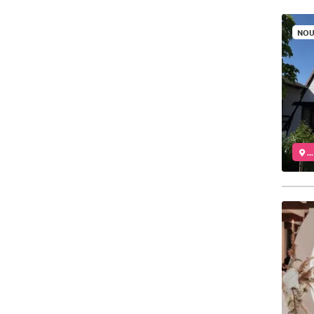
NOU
..