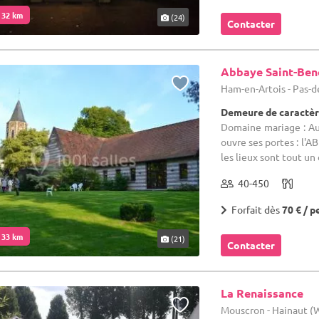
. 32 km
(24)
Contacter
Abbaye Saint-Ben
Ham-en-Artois - Pas-d
Demeure de caractèr
Domaine mariage : Au 
ouvre ses portes : l'
les lieux sont tout un 
40-450
Forfait dès
70 € / p
. 33 km
(21)
Contacter
La Renaissance
Mouscron - Hainaut 