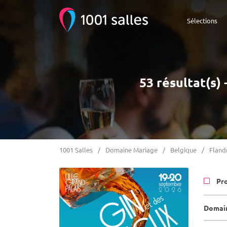
Sélections
53 résultat(s)
1001 Salles
Domaine Mariage
Belgique
Fland
Pr
Domain