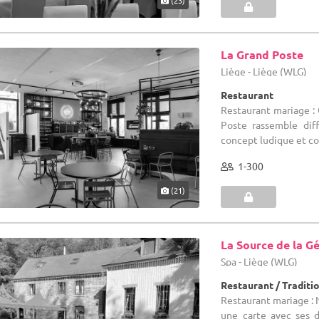
La Grand Poste
Liège - Liège (WLG)
Restaurant
Restaurant mariage :
Poste rassemble dif
concept ludique et con
1-300
(21)
La Source de la G
Spa - Liège (WLG)
Restaurant / Traditi
Restaurant mariage : N
une carte avec ses d