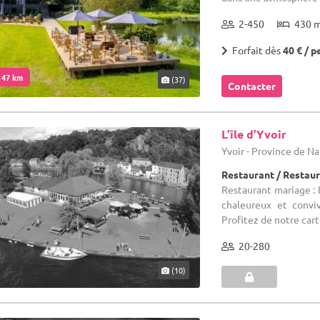
2-450
430 
Forfait dès
40 € / p
. 47 km
(37)
Contacter
L’île d’Yvoir
Yvoir - Province de 
Restaurant / Restau
Restaurant mariage : D
chaleureux et convi
Profitez de notre cart
20-280
(10)