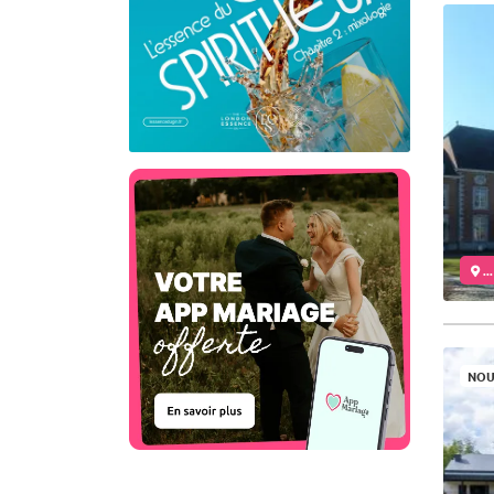
..
NOU