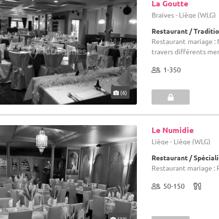
La Goutte
Braives - Liège (WLG)
Restaurant / Traditi
Restaurant mariage : 
travers différents me
1-350
(6)
Le Numidie
Liège - Liège (WLG)
Restaurant / Spécial
Restaurant mariage : 
50-150
(23)