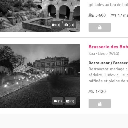
grillades au feu de boi
5-600
17 m
(1)
(21)
Brasserie des Bob
Spa - Liège (WLG)
Restaurant / Brasser
Restaurant mariage :
séduire. Ludovic, le
raffinée et pleine de s
1-120
(1)
(9)