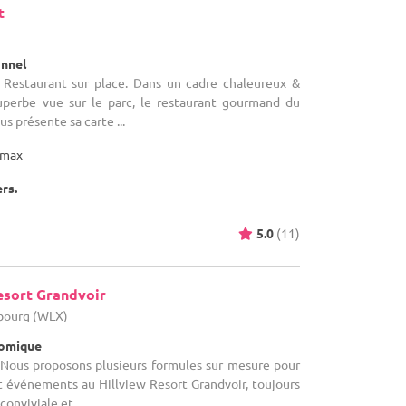
t
)
onnel
 Restaurant sur place. Dans un cadre chaleureux &
uperbe vue sur le parc, le restaurant gourmand du
s présente sa carte ...
max
ers.
5.0
(11)
esort Grandvoir
bourg (WLX)
nomique
 Nous proposons plusieurs formules sur mesure pour
t événements au Hillview Resort Grandvoir, toujours
nviviale et ...