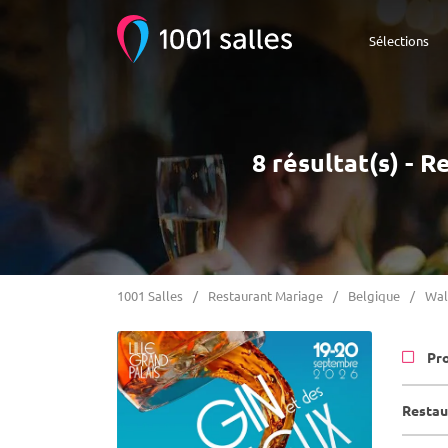
Sélections
8 résultat(s) -
1001 Salles
Restaurant Mariage
Belgique
Wal
Pr
Restau