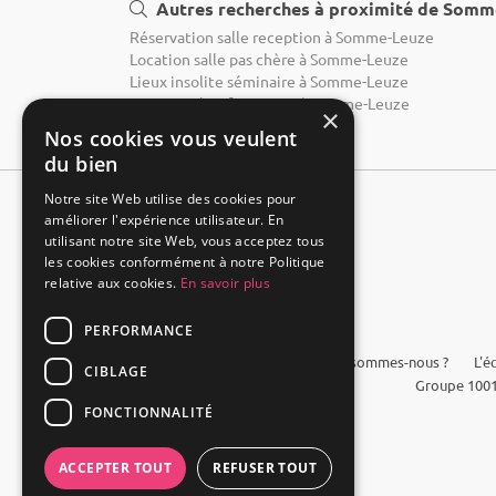
Autres recherches à proximité de Somm
Réservation salle reception à Somme-Leuze
Location salle pas chère à Somme-Leuze
Lieux insolite séminaire à Somme-Leuze
Lieux insolite formation à Somme-Leuze
×
Nos cookies vous veulent
du bien
Notre site Web utilise des cookies pour
améliorer l'expérience utilisateur. En
utilisant notre site Web, vous acceptez tous
les cookies conformément à notre Politique
relative aux cookies.
En savoir plus
PERFORMANCE
FAQ
Qui sommes-nous ?
L'é
CIBLAGE
Groupe 1001
FONCTIONNALITÉ
ACCEPTER TOUT
REFUSER TOUT