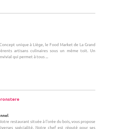
 Concept unique à Liège, le Food Market de La Grand
férents artisans culinaires sous un même toit. Un
vivial qui permet à tous ...
éronstere
onnel
otre restaurant située à l'orée du bois, vous propose
iverses spécialité. Notre chef est réputé pour ses