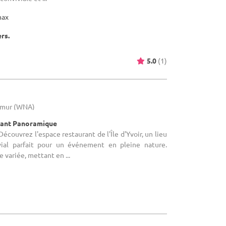
max
ers.
5.0
(1)
Namur (WNA)
rant Panoramique
écouvrez l'espace restaurant de l'Île d'Yvoir, un lieu
vial parfait pour un événement en pleine nature.
e variée, mettant en ...