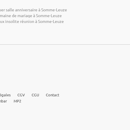
uer salle anniversaire à Somme-Leuze
maine de mariage à Somme-Leuze
eux insolite réunion à Somme-Leuze
égales
CGV
CGU
Contact
nbar
MP2