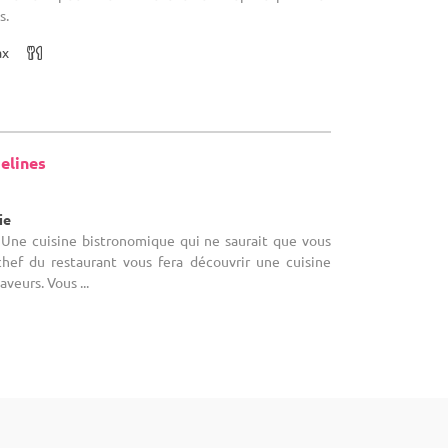
s.
ax
elines
ie
 Une cuisine bistronomique qui ne saurait que vous
 chef du restaurant vous fera découvrir une cuisine
aveurs. Vous ...