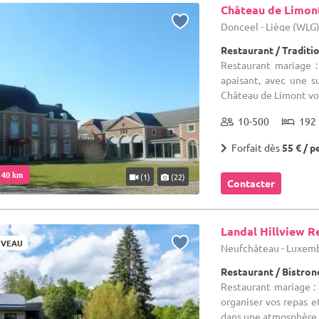
Château de Limon
Donceel - Liège (WLG
Restaurant / Traditi
Restaurant mariage :
apaisant, avec une s
Château de Limont vou
10-500
192 
Forfait dès
55 € / p
. 40 km
(1)
(22)
Contacter
Landal Hillview R
VEAU
Neufchâteau - Luxem
Restaurant / Bistro
Restaurant mariage :
organiser vos repas e
dans une atmosphère co