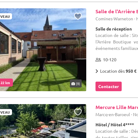
Salle de l'Arrière
VEAU
Comines-Warneton - 
Salle de réception
Location de salle : Si
l'Arrière Boutique 
événements familiaux. E
10-120
Location dès
950 €
. 22 km
(9)
Contacter
Mercure Lille Mar
VEAU
Marcq-en-Baroeul - No
Hôtel / Hôtel 4****
Location de salle : D
de toutes tailles, ain