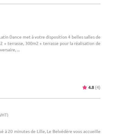
 Latin Dance met à votre disposition 4 belles salles de
 + terrasse, 300m2 + terrasse pour la réalisation de
rsaire, ...
4.8
(4)
(WHT)
tué à 20 minutes de Lille, Le Belvédère vous accueille