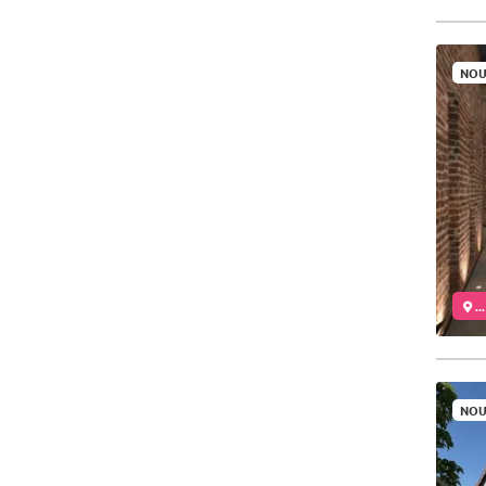
NOU
..
NOU