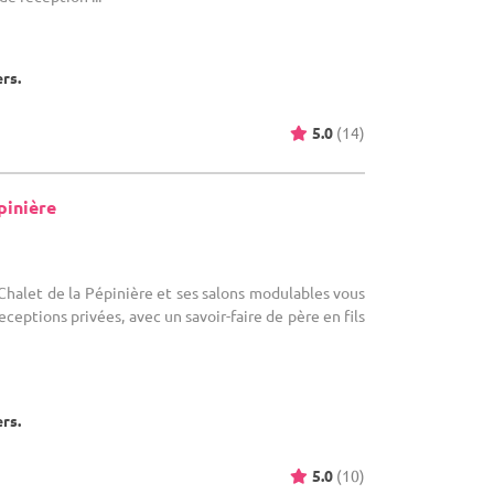
ers.
5.0
(14)
pinière
 Chalet de la Pépinière et ses salons modulables vous
eceptions privées, avec un savoir-faire de père en fils
ers.
5.0
(10)