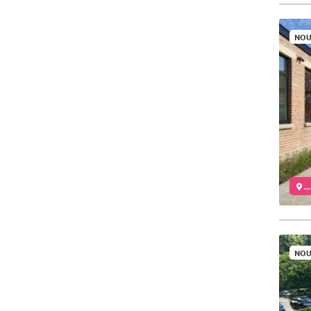
NOU
..
NOU