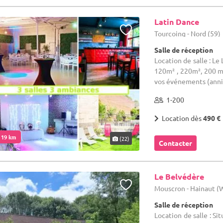
Latin Dance
Tourcoing - Nord (59)
Salle de réception
Location de salle : Le
120m² , 220m², 200 m2
vos événements (annive
1-200
Location dès
490 €
. 19 km
(22)
Contacter
Le Belvédère
Mouscron - Hainaut 
Salle de réception
Location de salle : Si