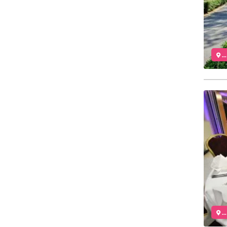
..
..