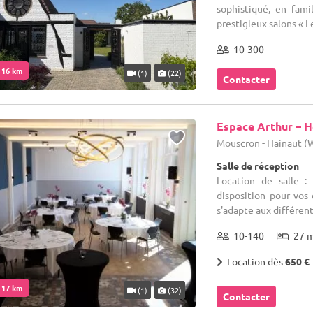
sophistiqué, en fami
prestigieux salons « L
10-300
. 16 km
(1)
(22)
Contacter
Espace Arthur – H
Mouscron - Hainaut 
Salle de réception
Location de salle :
disposition pour vo
s'adapte aux différent
10-140
27 
Location dès
650 €
. 17 km
(1)
(32)
Contacter