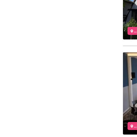
..
..