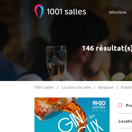
Sélections
146 résultat(s
1001 Salles
Location de salle
Belgique
Fland
Pr
Locati