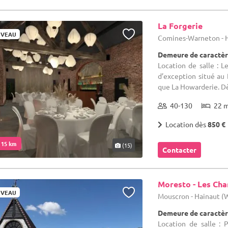
La Forgerie
VEAU
Comines-Warneton - 
Demeure de caractèr
Location de salle : 
d’exception situé au
que La Howarderie. Dès 
40-130
22 
Location dès
850 €
. 15 km
(15)
Contacter
Moresto - Les Ch
VEAU
Mouscron - Hainaut 
Demeure de caractèr
Location de salle :