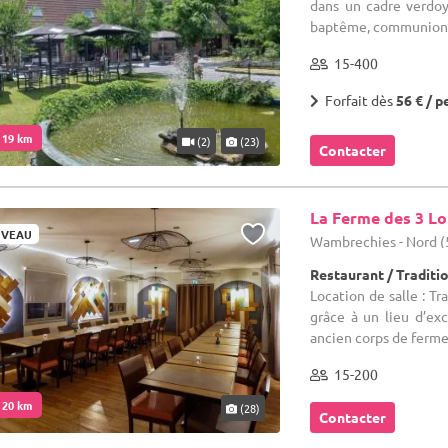
dans un cadre verdoy
baptême, communion, 
15-400
Forfait dès
56 € / p
. 19 km
(2)
(23)
Contacter
La Ferme des 3 L
VEAU
Wambrechies - Nord (
Restaurant / Traditi
Location de salle : T
grâce à un lieu d’ex
ancien corps de ferme 
15-200
. 20 km
(28)
Contacter