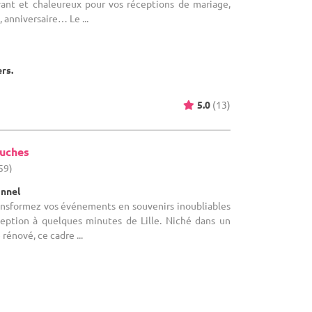
ant et chaleureux pour vos réceptions de mariage,
anniversaire… Le ...
ers.
5.0
(13)
ouches
59)
onnel
ransformez vos événements en souvenirs inoubliables
ception à quelques minutes de Lille. Niché dans un
rénové, ce cadre ...