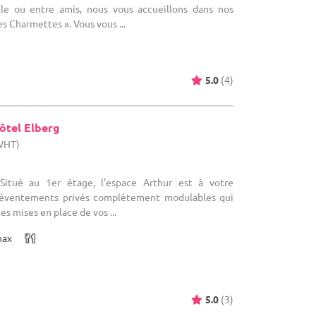
lle ou entre amis, nous vous accueillons dans nos
es Charmettes ». Vous vous ...
5.0
(4)
ôtel Elberg
(WHT)
 Situé au 1er étage, l'espace Arthur est à votre
s éventements privés complètement modulables qui
es mises en place de vos ...
max
5.0
(3)