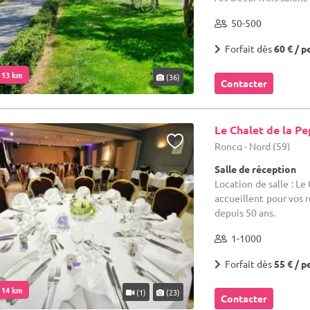
50-500
Forfait dès
60 € / p
. 13 km
(36)
Contacter
Le Chalet de la Pe
Roncq - Nord (59)
Salle de réception
Location de salle : Le
accueillent pour vos r
depuis 50 ans.
1-1000
Forfait dès
55 € / p
. 14 km
(1)
(23)
Contacter