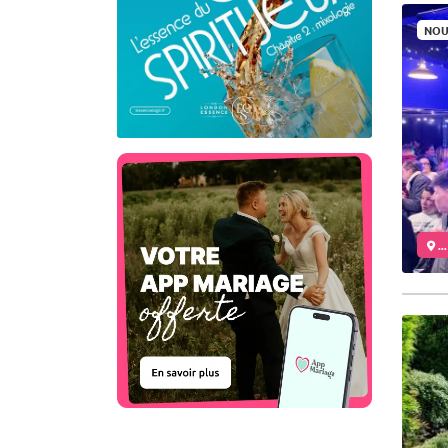
NOU
..