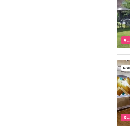
..
NOU
..