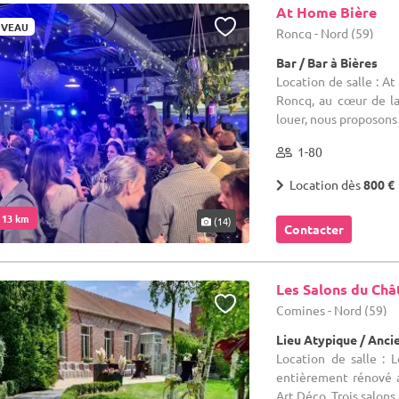
At Home Bière
VEAU
Roncq - Nord (59)
Bar / Bar à Bières
Location de salle : At
Roncq, au cœur de la 
louer, nous proposons 
1-80
Location dès
800 €
. 13 km
(14)
Contacter
Les Salons du Châ
Comines - Nord (59)
Lieu Atypique / Anci
Location de salle : 
entièrement rénové 
Art Déco. Trois salons 