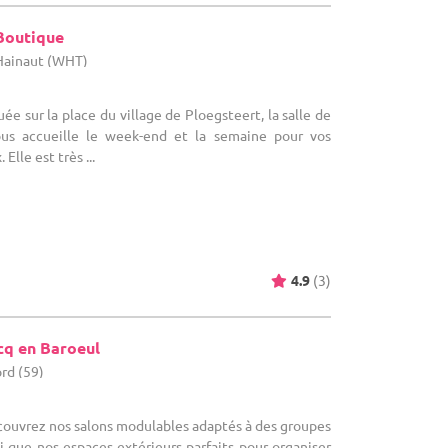
 Boutique
Hainaut (WHT)
tuée sur la place du village de Ploegsteert, la salle de
vous accueille le week-end et la semaine pour vos
lle est très ...
4.9
(3)
cq en Baroeul
rd (59)
écouvrez nos salons modulables adaptés à des groupes
si que nos espaces extérieurs parfaits pour organiser