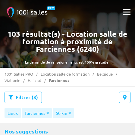
103 résultat(s) - Location salle de
formation à proximité de
Farciennes (6240)
La demande de renseignements est 100% gratuite !
1001 Salles PRO
Location salle de formation
Belgique
Wallonie
Hainaut
Farciennes
Filtrer
(3)
Lieux
Farciennes
50 km
Nos suggestions