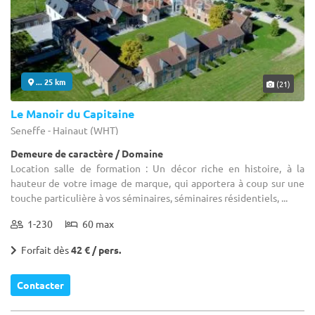
... 25 km
(21)
Le Manoir du Capitaine
Seneffe - Hainaut (WHT)
Demeure de caractère / Domaine
Location salle de formation : Un décor riche en histoire, à la
hauteur de votre image de marque, qui apportera à coup sur une
touche particulière à vos séminaires, séminaires résidentiels, ...
1-230
60 max
Forfait dès
42 € / pers.
Contacter