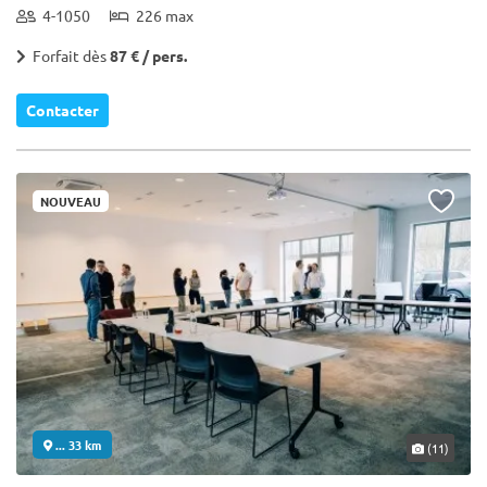
4-1050
226 max
Forfait dès
87 € / pers.
Contacter
NOUVEAU
... 33 km
(11)