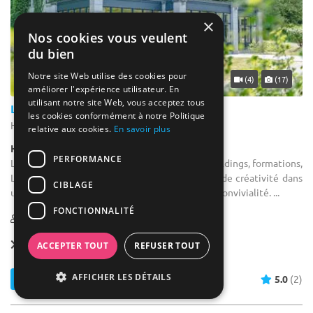
×
Nos cookies vous veulent
du bien
Notre site Web utilise des cookies pour
... 34 km
(4)
(17)
améliorer l'expérience utilisateur. En
utilisant notre site Web, vous acceptez tous
Les Sorbiers
les cookies conformément à notre Politique
Hastière - Province de Namur (WNA)
relative aux cookies.
En savoir plus
Hôtel / Hôtel 3***
PERFORMANCE
Location salle de formation : Réunions, team buildings, formations,
Les Sorbiers proposent un lieu de réflexion et de créativité dans
CIBLAGE
un cadre apaisant, propice aux échanges et à la convivialité. ...
FONCTIONNALITÉ
2-120
112 max
Forfait dès
40 € / pers.
ACCEPTER TOUT
REFUSER TOUT
AFFICHER LES DÉTAILS
Contacter
5.0
(2)