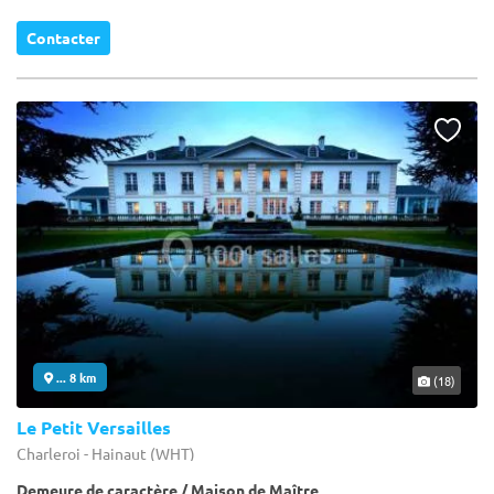
Contacter
... 8 km
(18)
Le Petit Versailles
Charleroi - Hainaut (WHT)
Demeure de caractère / Maison de Maître