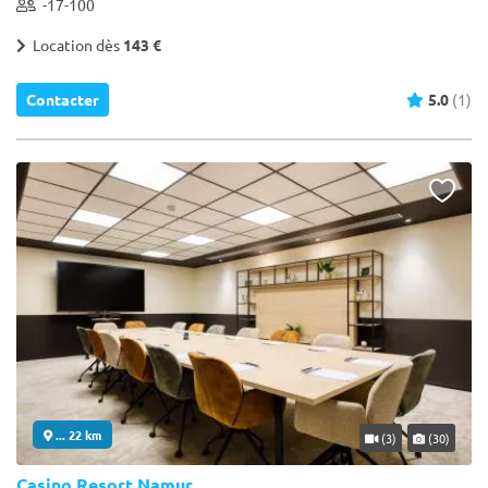
-17-100
Location dès
143 €
Contacter
5.0
(1)
... 22 km
(3)
(30)
Casino Resort Namur