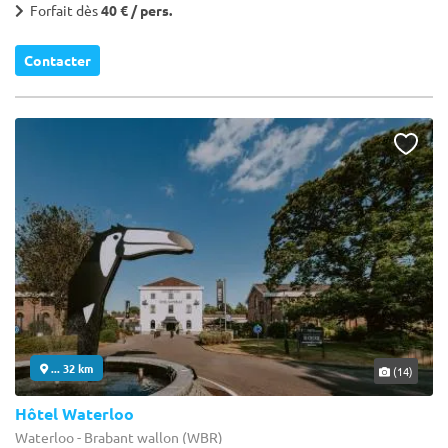
Forfait dès
40 € / pers.
Contacter
... 32 km
(14)
Hôtel Waterloo
Waterloo - Brabant wallon (WBR)