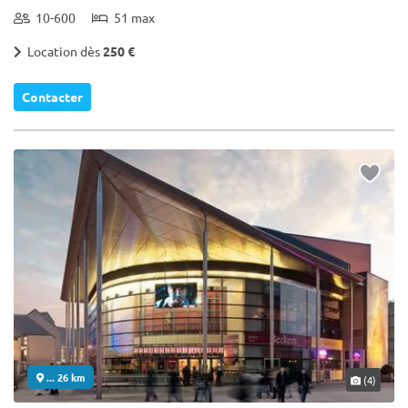
10-600
51 max
Location dès
250 €
Contacter
... 26 km
(4)