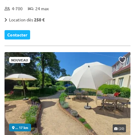
4-700
24 max
Location dès
250 €
Contacter
NOUVEAU
... 17 km
(20)