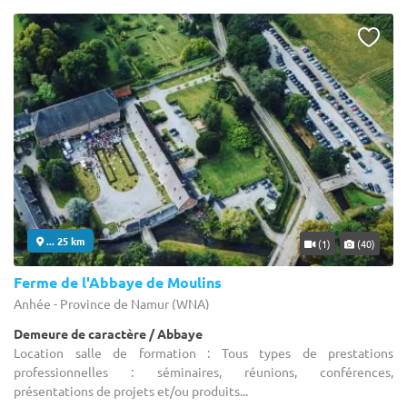
... 25 km
(1)
(40)
Ferme de l'Abbaye de Moulins
Anhée - Province de Namur (WNA)
Demeure de caractère / Abbaye
Location salle de formation : Tous types de prestations
professionnelles : séminaires, réunions, conférences,
présentations de projets et/ou produits...