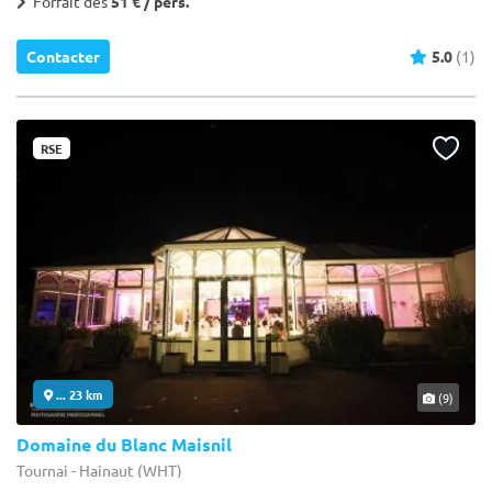
Forfait dès
51 € / pers.
Contacter
5.0
(1)
RSE
... 23 km
(9)
Domaine du Blanc Maisnil
Tournai - Hainaut (WHT)