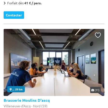
Forfait dès
41 € / pers.
Contacter
... 29 km
(11)
Brasserie Moulins D'ascq
Villeneuve-d'Ascq - Nord (59)