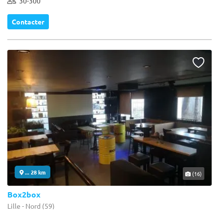
30-300
Contacter
... 28 km
(16)
Box2box
Lille - Nord (59)