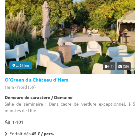
... 24 km
(1)
(39)
O'Green du Château d'Hem
Hem - Nord (59)
Demeure de caractère / Domaine
Salle de séminaire : Dans cadre de verdure exceptionnel, à 5
minutes de Lille.
1-101
Forfait dès
45 € / pers.