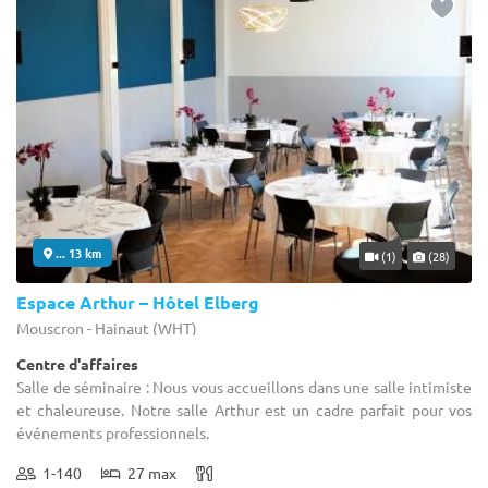
... 13 km
(1)
(28)
Espace Arthur – Hôtel Elberg
Mouscron - Hainaut (WHT)
Centre d'affaires
Salle de séminaire : Nous vous accueillons dans une salle intimiste
et chaleureuse. Notre salle Arthur est un cadre parfait pour vos
événements professionnels.
1-140
27 max