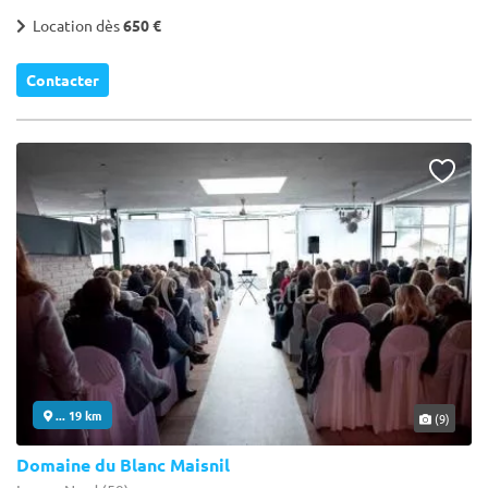
Location dès
650 €
Contacter
... 19 km
(9)
Domaine du Blanc Maisnil