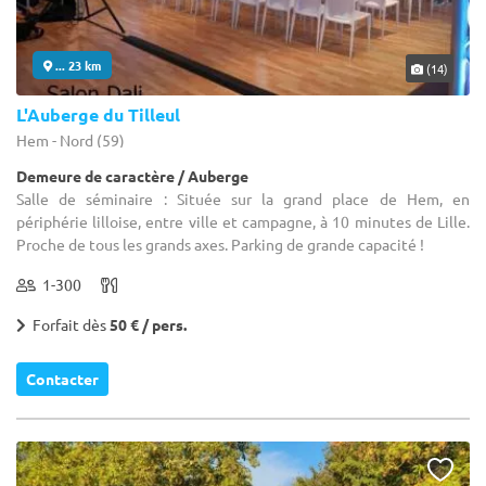
... 23 km
(14)
L'Auberge du Tilleul
Hem - Nord (59)
Demeure de caractère / Auberge
Salle de séminaire : Située sur la grand place de Hem, en
périphérie lilloise, entre ville et campagne, à 10 minutes de Lille.
Proche de tous les grands axes. Parking de grande capacité !
1-300
Forfait dès
50 € / pers.
Contacter