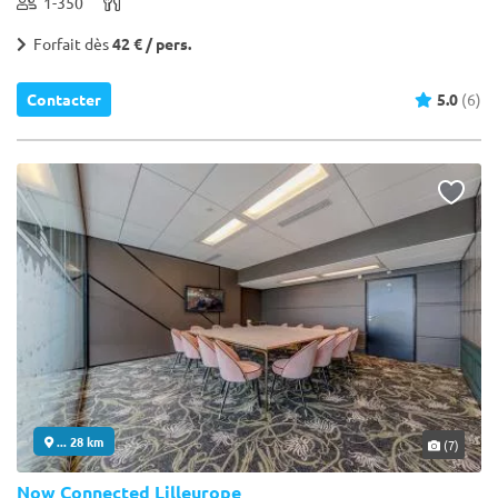
1-350
Forfait dès
42 € / pers.
Contacter
5.0
(6)
... 28 km
(7)
Now Connected Lilleurope