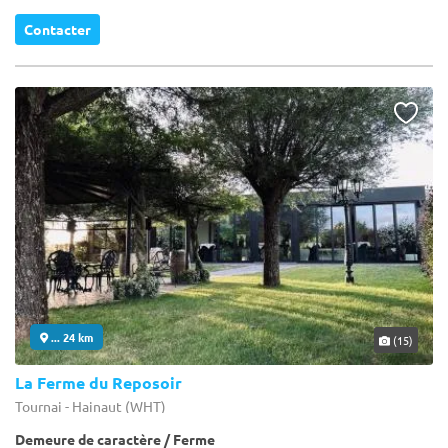
Contacter
... 24 km
(15)
La Ferme du Reposoir
Tournai - Hainaut (WHT)
Demeure de caractère / Ferme