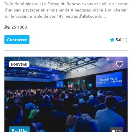
Salle de séminaire : La Ferme du Reposoir vous accueille au cœur
d’un parc paysager et animalier de 4 hectares, niché à mi-chemin
sur le versant ensoleillé des 149 mètres d'altitude du ...
25-1000
Contacter
5.0
(1)
NOUVEAU
... 25 km
(10)