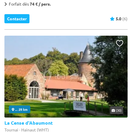
Forfait dès
74 € / pers.
Contacter
5.0
(6)
... 28 km
(30)
La Cense d'Abaumont
Tournai - Hainaut (WHT)