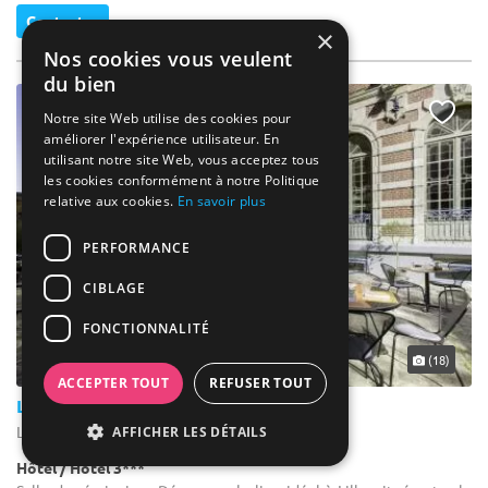
Contacter
×
Nos cookies vous veulent
du bien
NOUVEAU
Notre site Web utilise des cookies pour
améliorer l'expérience utilisateur. En
utilisant notre site Web, vous acceptez tous
les cookies conformément à notre Politique
relative aux cookies.
En savoir plus
PERFORMANCE
CIBLAGE
FONCTIONNALITÉ
... 29 km
(18)
ACCEPTER TOUT
REFUSER TOUT
Les Salons de l'Urban
Lille - Nord (59)
AFFICHER LES DÉTAILS
Hôtel / Hôtel 3***