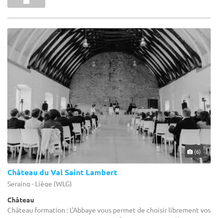
(6)
Château du Val Saint Lambert
Seraing - Liège (WLG)
Château
Château formation : L'Abbaye vous permet de choisir librement vos