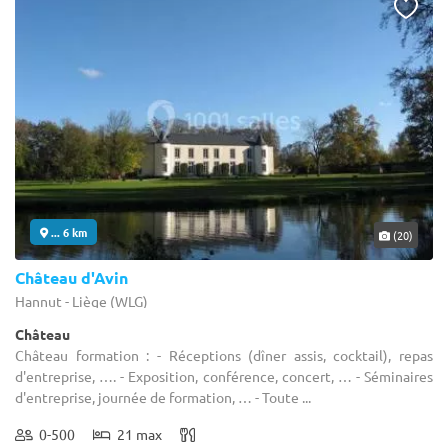
... 6 km
(20)
Château d'Avin
Hannut - Liège (WLG)
Château
Château formation : - Réceptions (dîner assis, cocktail), repas
d'entreprise, …. - Exposition, conférence, concert, … - Séminaires
d'entreprise, journée de formation, … - Toute ...
0-500
21 max