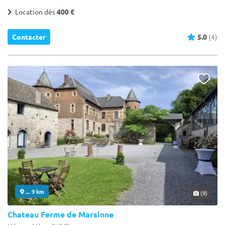
Location dès
400 €
Contacter
5.0
(4)
... 9 km
(9)
Chateau Ferme de Marsinne