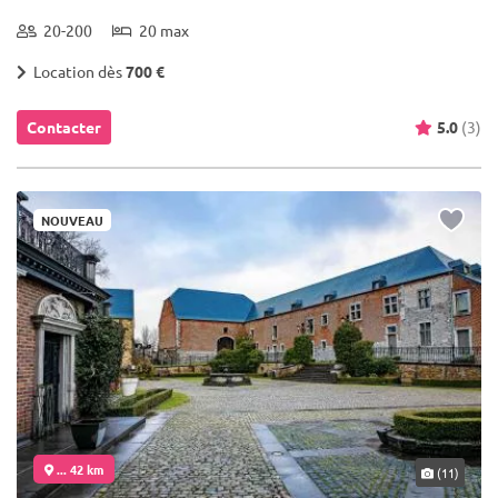
20-200
20 max
Location dès
700 €
Contacter
5.0
(3)
NOUVEAU
... 42 km
(11)