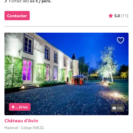
Forfait dès
55 € / pers.
Contacter
5.0
(11)
... 20 km
(35)
Château d'Avin
Hannut - Liège (WLG)