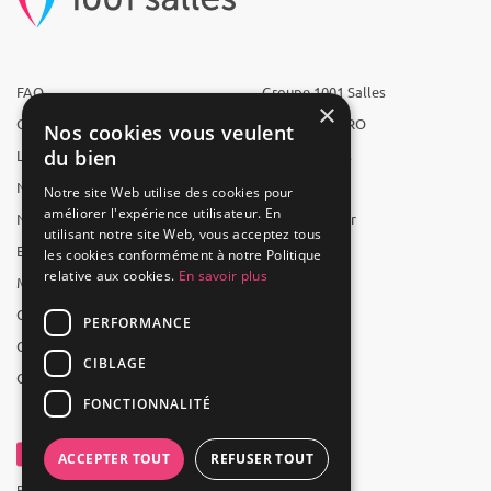
FAQ
Groupe 1001 Salles
×
Qui sommes-nous ?
1001 Salles PRO
Nos cookies vous veulent
du bien
L'équipe
1001 Traiteurs
Nous recrutons
1001 Artistes
Notre site Web utilise des cookies pour
améliorer l'expérience utilisateur. En
Nos partenaires
Reserverunbar
utilisant notre site Web, vous acceptez tous
Espace presse
MP2
les cookies conformément à notre Politique
relative aux cookies.
En savoir plus
Mentions légales
CGV
PERFORMANCE
CGU
CIBLAGE
Contact
FONCTIONNALITÉ
ACCEPTER TOUT
REFUSER TOUT
Powered by Groupe 1001Salles