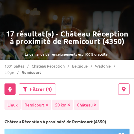
17 résultat(s) - Château Réception
à proximité de Remicourt (4350)
La demande de renseignements est 100% gratuite !
1001 Salles
Château Réception
Belgique
Wallonie
Liège
Remicourt
Filtrer
(4)
Lieux
Remicourt
50 km
Château
Château Réception à proximité de Remicourt (4350)