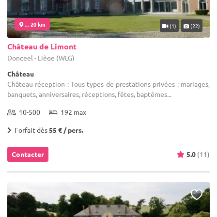
... 20 km
(1)
(22)
Château de Limont
Donceel - Liège (WLG)
Château
Château réception : Tous types de prestations privées : mariages,
banquets, anniversaires, réceptions, fêtes, baptêmes...
10-500
192 max
Forfait dès
55 € / pers.
Contacter
5.0
(11)