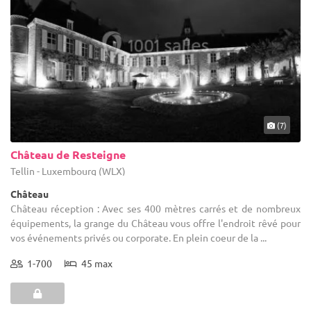
(7)
Château de Resteigne
Tellin - Luxembourg (WLX)
Château
Château réception : Avec ses 400 mètres carrés et de nombreux
équipements, la grange du Château vous offre l'endroit rêvé pour
vos événements privés ou corporate. En plein coeur de la ...
1-700
45 max