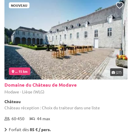
NOUVEAU
... 15 km
(27)
Domaine du Château de Modave
Modave - Liège (WLG)
Château
Château réception : Choix du traiteur dans une liste
60-450
44 max
Forfait dès
85 € / pers.