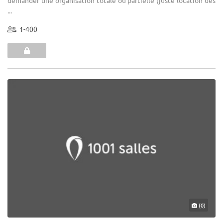
...
1-400
(0)