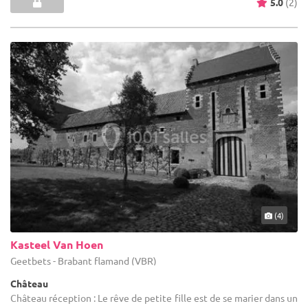
5.0
(2)
(4)
Kasteel Van Hoen
Geetbets - Brabant flamand (VBR)
Château
Château réception : Le rêve de petite fille est de se marier dans un