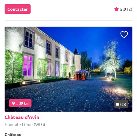
Contacter
5.0
(2)
... 39 km
(35)
Château d'Avin
Hannut - Liège (WLG)
Château