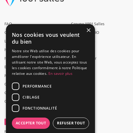
FAQ
Groupe 1001 Salles
×
Qui sommes-nous ?
1001 Salles PRO
Nos cookies vous veulent
du bien
L'équipe
1001 Traiteurs
Nous recrutons
1001 Artistes
Notre site Web utilise des cookies pour
améliorer l'expérience utilisateur. En
Nos partenaires
Reserverunbar
utilisant notre site Web, vous acceptez tous
Espace presse
MP2
les cookies conformément à notre Politique
relative aux cookies.
En savoir plus
Mentions légales
CGV
PERFORMANCE
CGU
CIBLAGE
Contact
FONCTIONNALITÉ
ACCEPTER TOUT
REFUSER TOUT
Powered by Groupe 1001Salles