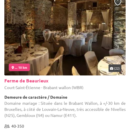
... 10 km
(22)
Ferme de Beaurieux
Court-Saint-Étienne - Brabant wallon (WBR)
Demeure de caractère / Domaine
Domaine mariage : Située dans le Brabant Wallon, à +/-30 km de
Bruxelles, à côté de Louvain-La-Neuve, très accessible de Nivelles
(N25), Gembloux (N4) ou Namur (E411).
40-350