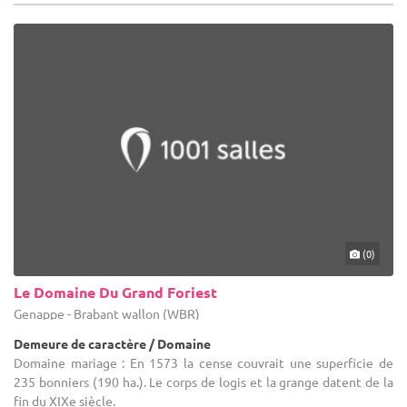
(0)
Le Domaine Du Grand Foriest
Genappe - Brabant wallon (WBR)
Demeure de caractère / Domaine
Domaine mariage : En 1573 la cense couvrait une superficie de
235 bonniers (190 ha.). Le corps de logis et la grange datent de la
fin du XIXe siècle.