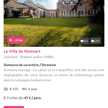
... 22 km
(1)
(31)
La Villa du Hautsart
Jodoigne - Brabant wallon (WBR)
Demeure de caractère / Domaine
Domaine mariage : Le calme et la tranquillité sont des atouts non
négligeables de cette demeure en pierre de Gobertange retirée
dans la campagne brabançonne.
8-350
6 max
Forfait dès
67 € / pers.