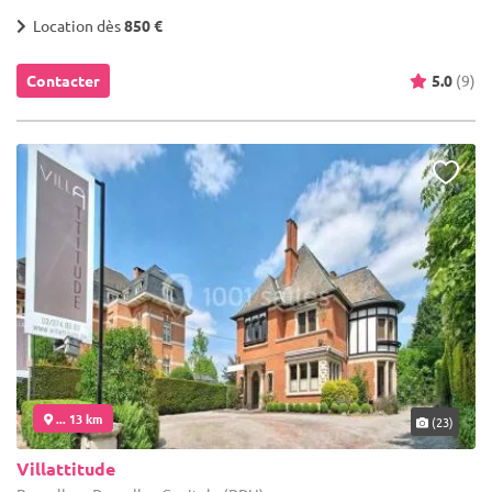
Location dès
850 €
Contacter
5.0
(9)
... 13 km
(23)
Villattitude