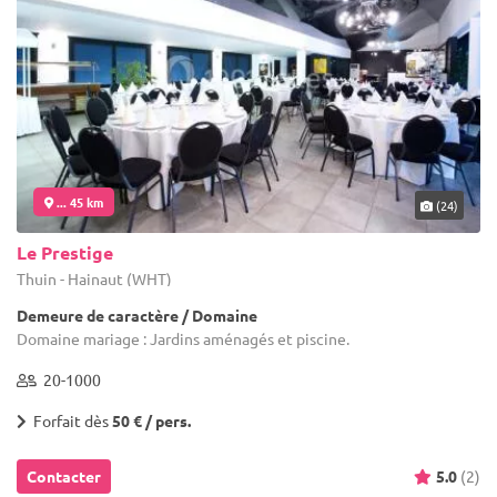
... 45 km
(24)
Le Prestige
Thuin - Hainaut (WHT)
Demeure de caractère / Domaine
Domaine mariage : Jardins aménagés et piscine.
20-1000
Forfait dès
50 € / pers.
Contacter
5.0
(2)