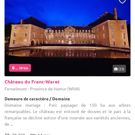
... 38 km
(23)
Château du Franc-Waret
Fernelmont - Province de Namur (WNA)
Demeure de caractère / Domaine
Domaine mariage : Parc paysager de 150 ha aux arbres
remarquables. Le château est entouré de douves et le parc à la
française se décline autour d'une roseraie aux variétés anciennes,
de ...
30-250
14 max