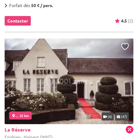
Forfait dès
50 € / pers.
Contacter
4.5
(2)
... 32 km
(6)
(47)
La Réserve
Enghien - Hainaut (WHT)