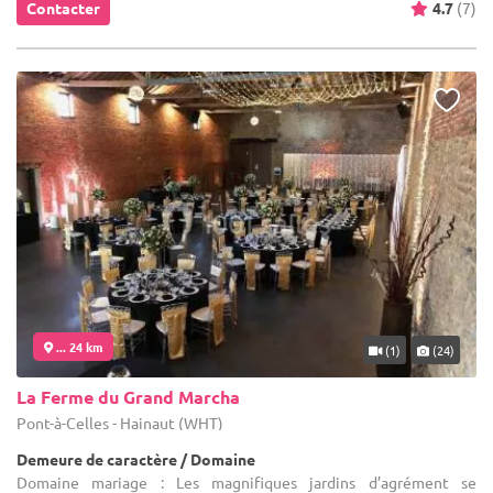
Contacter
4.7
(7)
... 24 km
(1)
(24)
La Ferme du Grand Marcha
Pont-à-Celles - Hainaut (WHT)
Demeure de caractère / Domaine
Domaine mariage : Les magnifiques jardins d’agrément se