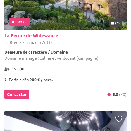
... 42 km
(75)
La Ferme de Widewance
Le Rœulx - Hainaut (WHT)
Demeure de caractère / Domaine
Domaine mariage : Calme et verdoyant (campagne)
35-600
Forfait dès
200 € / pers.
Contacter
5.0
(20)