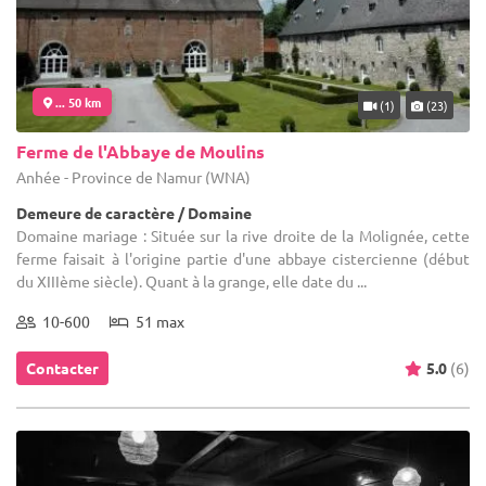
... 50 km
(1)
(23)
Ferme de l'Abbaye de Moulins
Anhée - Province de Namur (WNA)
Demeure de caractère / Domaine
Domaine mariage : Située sur la rive droite de la Molignée, cette
ferme faisait à l'origine partie d'une abbaye cistercienne (début
du XIIIème siècle). Quant à la grange, elle date du ...
10-600
51 max
Contacter
5.0
(6)