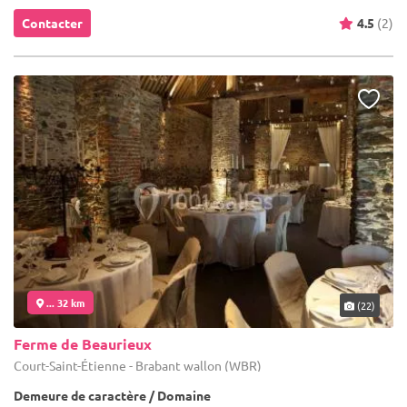
Contacter
4.5
(2)
... 32 km
(22)
Ferme de Beaurieux
Court-Saint-Étienne - Brabant wallon (WBR)
Demeure de caractère / Domaine