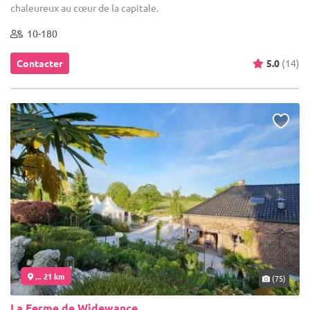
chaleureux au cœur de la capitale.
10-180
Contacter
5.0
(14)
... 21 km
(75)
La Ferme de Widewance