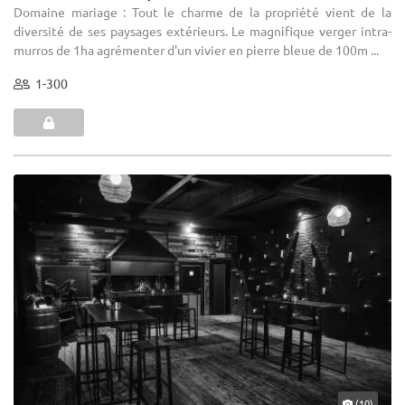
Domaine mariage : Tout le charme de la propriété vient de la
diversité de ses paysages extérieurs. Le magnifique verger intra-
murros de 1ha agrémenter d'un vivier en pierre bleue de 100m ...
1-300
(10)