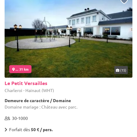
... 31 km
(15)
Le Petit Versailles
Charleroi - Hainaut (WHT)
Demeure de caractère / Domaine
Domaine mariage : Château avec parc.
30-1000
Forfait dès
50 € / pers.