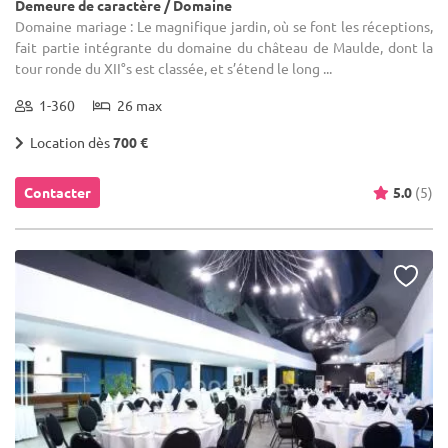
Demeure de caractère / Domaine
Domaine mariage : Le magnifique jardin, où se font les réceptions,
fait partie intégrante du domaine du château de Maulde, dont la
tour ronde du XII°s est classée, et s’étend le long ...
1-360
26 max
Location dès
700 €
Contacter
5.0
(5)