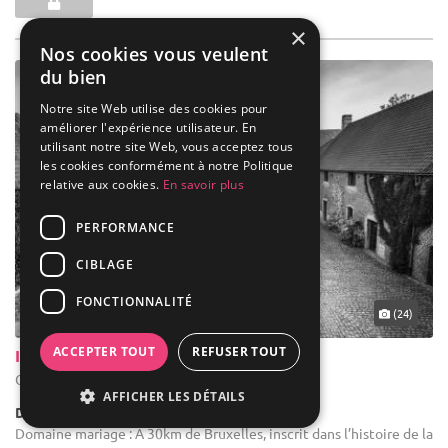
×
Nos cookies vous veulent
du bien
Notre site Web utilise des cookies pour
améliorer l'expérience utilisateur. En
utilisant notre site Web, vous acceptez tous
les cookies conformément à notre Politique
relative aux cookies.
En savoir plus
PERFORMANCE
CIBLAGE
FONCTIONNALITÉ
(24)
ACCEPTER TOUT
REFUSER TOUT
Indrani Lodge
Genappe - Brabant wallon (WBR)
AFFICHER LES DÉTAILS
Demeure de caractère / Domaine
Domaine mariage : A 30km de Bruxelles, inscrit dans l’histoire de la