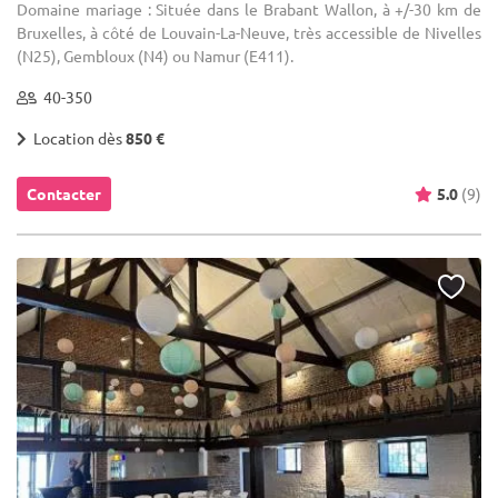
Domaine mariage : Située dans le Brabant Wallon, à +/-30 km de
Bruxelles, à côté de Louvain-La-Neuve, très accessible de Nivelles
(N25), Gembloux (N4) ou Namur (E411).
40-350
Location dès
850 €
Contacter
5.0
(9)