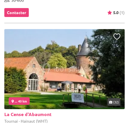
Contacter
5.0
(1)
... 40 km
(32)
La Cense d'Abaumont
Tournai - Hainaut (WHT)