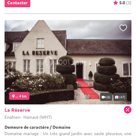
Contacter
5.0
(3)
... 4 km
(6)
(47)
La Réserve
Enghien - Hainaut (WHT)
Demeure de caractère / Domaine
Domaine mariage : Un très grand jardin avec saule pleureur, une