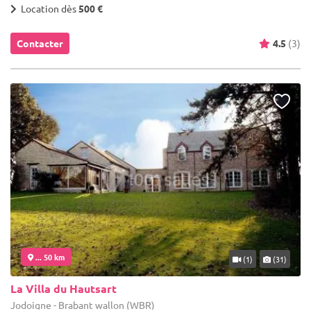
Location dès
500 €
Contacter
4.5
(3)
... 50 km
(1)
(31)
La Villa du Hautsart
Jodoigne - Brabant wallon (WBR)