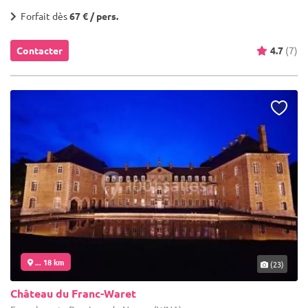
Forfait dès
67 € / pers.
Contacter
4.7
(7)
... 18 km
(23)
Château du Franc-Waret