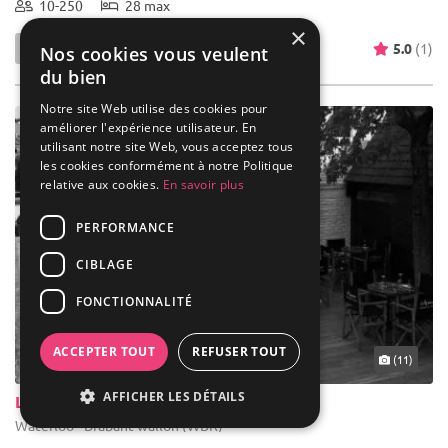
10-250
28 max
×
5.0
(1)
Nos cookies vous veulent
du bien
Notre site Web utilise des cookies pour
améliorer l'expérience utilisateur. En
utilisant notre site Web, vous acceptez tous
les cookies conformément à notre Politique
relative aux cookies.
En savoir plus
PERFORMANCE
CIBLAGE
FONCTIONNALITÉ
ACCEPTER TOUT
REFUSER TOUT
(11)
AFFICHER LES DÉTAILS
Le Bar De L'amusoir
Waterloo - Brabant wallon (WBR)