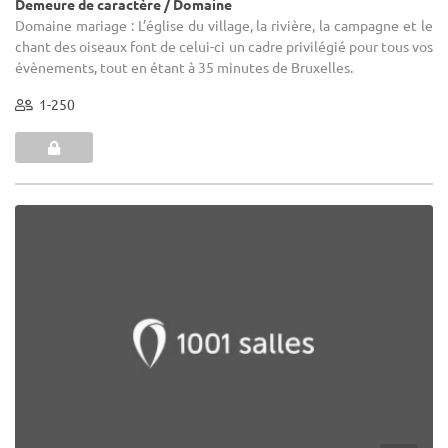
Demeure de caractère / Domaine
Domaine mariage : L’église du village, la rivière, la campagne et le
chant des oiseaux font de celui-ci un cadre privilégié pour tous vos
évènements, tout en étant à 35 minutes de Bruxelles.
1-250