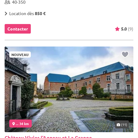
40-350
Location dès
850 €
Contacter
5.0
(9)
NOUVEAU
... 34 km
(11)
Château Vivier l’Agneau et La Grange