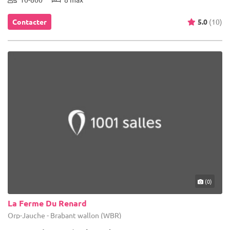
Contacter
5.0
(10)
(0)
La Ferme Du Renard
Orp-Jauche - Brabant wallon (WBR)