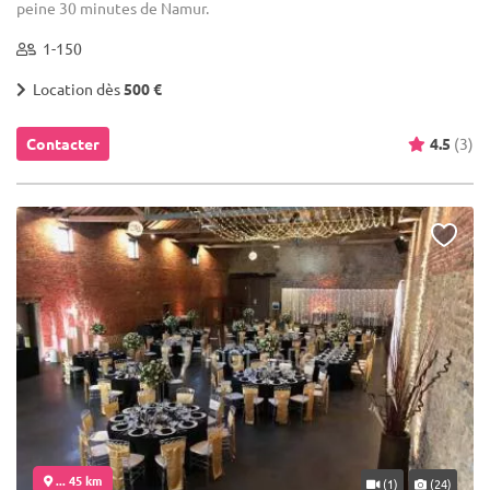
peine 30 minutes de Namur.
1-150
Location dès
500 €
Contacter
4.5
(3)
... 45 km
(1)
(24)