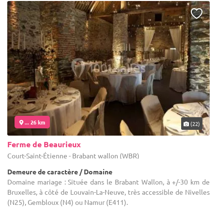
... 26 km
(22)
Ferme de Beaurieux
Court-Saint-Étienne - Brabant wallon (WBR)
Demeure de caractère / Domaine
Domaine mariage : Située dans le Brabant Wallon, à +/-30 km de
Bruxelles, à côté de Louvain-La-Neuve, très accessible de Nivelles
(N25), Gembloux (N4) ou Namur (E411).