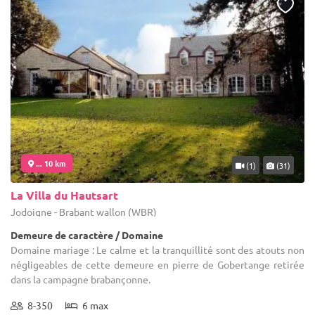
... 10 km
(1)
(31)
La Villa du Hautsart
Jodoigne - Brabant wallon (WBR)
Demeure de caractère / Domaine
Domaine mariage : Le calme et la tranquillité sont des atouts non
négligeables de cette demeure en pierre de Gobertange retirée
dans la campagne brabançonne.
8-350
6 max