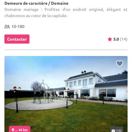
Demeure de caractère / Domaine
Domaine mariage : Profitez d’un endroit original, élégant et
chaleureux au cœur de la capitale.
10-180
Contacter
5.0
(14)
... 44 km
(15)