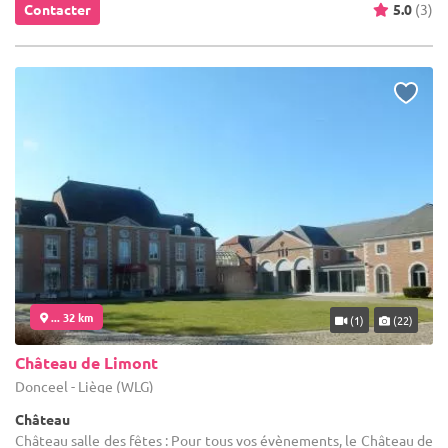
Contacter
5.0
(3)
... 32 km
(1)
(22)
Château de Limont
Donceel - Liège (WLG)
Château
Château salle des fêtes : Pour tous vos évènements, le Château de