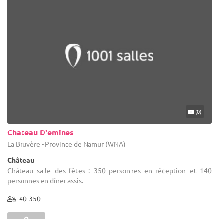
(0)
Chateau D'emines
La Bruyère - Province de Namur (WNA)
Château
Château salle des fêtes : 350 personnes en réception et 140
personnes en dîner assis.
40-350