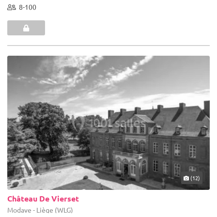
8-100
(12)
Château De Vierset
Modave - Liège (WLG)