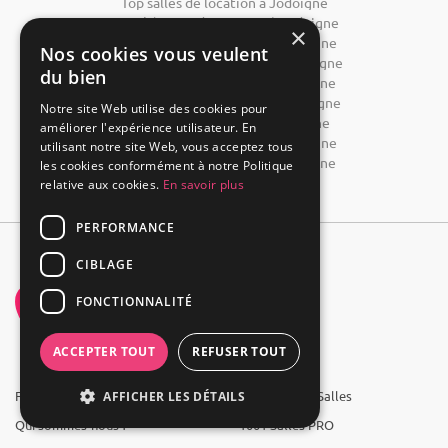
Top salles de location à Jodoigne
Top châteaux de mariage à Jodoigne
×
Top domaine de mariage à Jodoigne
Nos cookies vous veulent
Top restaurant de mariage à Jodoigne
du bien
Location salle séminaire à Jodoigne
Location salle conférence à Jodoigne
Notre site Web utilise des cookies pour
Location salle réunion à Jodoigne
améliorer l'expérience utilisateur. En
Location salle formation à Jodoigne
utilisant notre site Web, vous acceptez tous
Hôtel pour un séminaire à Jodoigne
les cookies conformément à notre Politique
relative aux cookies.
En savoir plus
PERFORMANCE
CIBLAGE
FONCTIONNALITÉ
ACCEPTER TOUT
REFUSER TOUT
FAQ
Groupe 1001 Salles
AFFICHER LES DÉTAILS
Qui sommes-nous ?
1001 Salles PRO