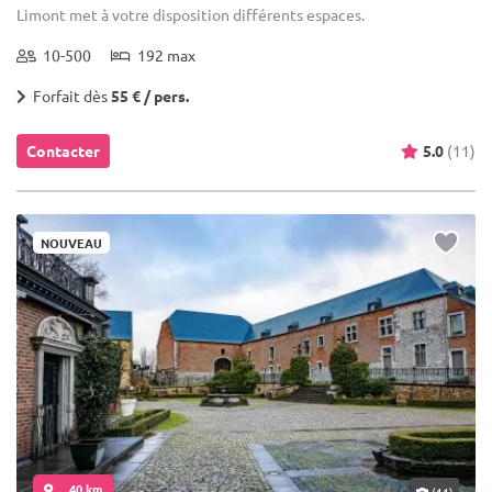
Limont met à votre disposition différents espaces.
10-500
192 max
Forfait dès
55 € / pers.
Contacter
5.0
(11)
NOUVEAU
... 40 km
(11)