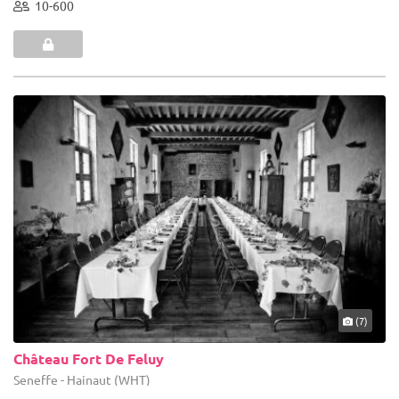
10-600
(7)
Château Fort De Feluy
Seneffe - Hainaut (WHT)