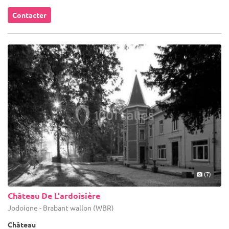
Contacter
(7)
Château De L'ardoisière
Jodoigne - Brabant wallon (WBR)
Château