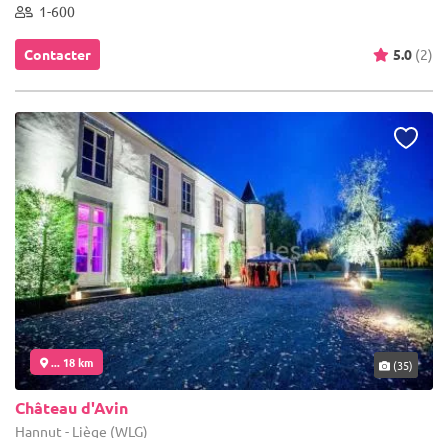
1-600
Contacter
5.0
(2)
... 18 km
(35)
Château d'Avin
Hannut - Liège (WLG)