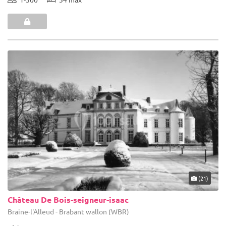
(21)
Château De Bois-seigneur-isaac
Braine-l'Alleud - Brabant wallon (WBR)