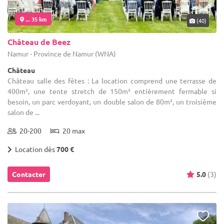
... 35 km
(40)
Château de Beez
Namur - Province de Namur (WNA)
Château
Château salle des fêtes : La location comprend une terrasse de
400m², une tente stretch de 150m² entièrement fermable si
besoin, un parc verdoyant, un double salon de 80m², un troisième
salon de ...
20-200
20 max
Location dès
700 €
Contacter
5.0
(3)