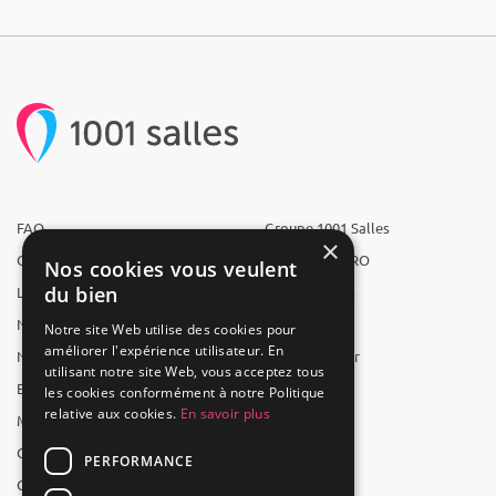
FAQ
Groupe 1001 Salles
×
Qui sommes-nous ?
1001 Salles PRO
Nos cookies vous veulent
du bien
L'équipe
1001 Traiteurs
Nous recrutons
1001 Artistes
Notre site Web utilise des cookies pour
améliorer l'expérience utilisateur. En
Nos partenaires
Reserverunbar
utilisant notre site Web, vous acceptez tous
Espace presse
MP2
les cookies conformément à notre Politique
relative aux cookies.
En savoir plus
Mentions légales
CGV
PERFORMANCE
CGU