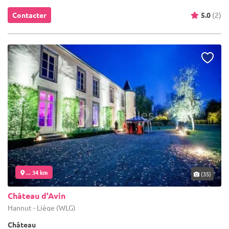
Contacter
5.0
(2)
... 34 km
(35)
Château d'Avin
Hannut - Liège (WLG)
Château