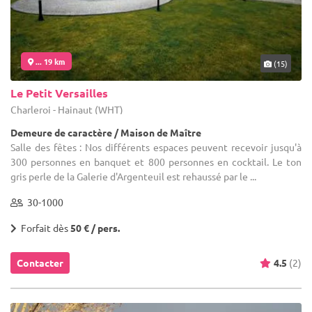
... 19 km
(15)
Le Petit Versailles
Charleroi - Hainaut (WHT)
Demeure de caractère / Maison de Maître
Salle des fêtes : Nos différents espaces peuvent recevoir jusqu'à
300 personnes en banquet et 800 personnes en cocktail. Le ton
gris perle de la Galerie d'Argenteuil est rehaussé par le ...
30-1000
Forfait dès
50 € / pers.
Contacter
4.5
(2)