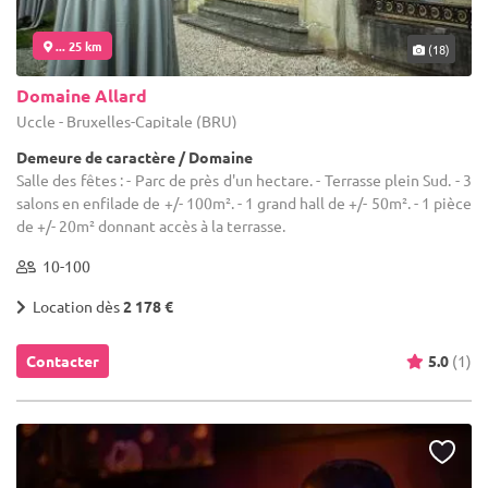
... 25 km
(18)
Domaine Allard
Uccle - Bruxelles-Capitale (BRU)
Demeure de caractère / Domaine
Salle des fêtes : - Parc de près d'un hectare. - Terrasse plein Sud. - 3
salons en enfilade de +/- 100m². - 1 grand hall de +/- 50m². - 1 pièce
de +/- 20m² donnant accès à la terrasse.
10-100
Location dès
2 178 €
Contacter
5.0
(1)