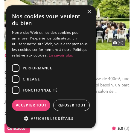
×
Nos cookies vous veulent
du bien
Notre site Web utilise des cookies pour
améliorer l'expérience utilisateur. En
... 30 km
(40)
utilisant notre site Web, vous acceptez tous
les cookies conformément à notre Politique
Château de Beez
relative aux cookies.
En savoir plus
Namur - Province de Namur (WNA)
PERFORMANCE
Château
Salle des fêtes : La location comprend une terrasse de 400m², une
CIBLAGE
tente stretch de 150m² entièrement fermable si besoin, un parc
FONCTIONNALITÉ
verdoyant, un double salon de 80m², un troisième salon de ...
20-200
20 max
ACCEPTER TOUT
REFUSER TOUT
Location dès
700 €
AFFICHER LES DÉTAILS
Contacter
5.0
(3)