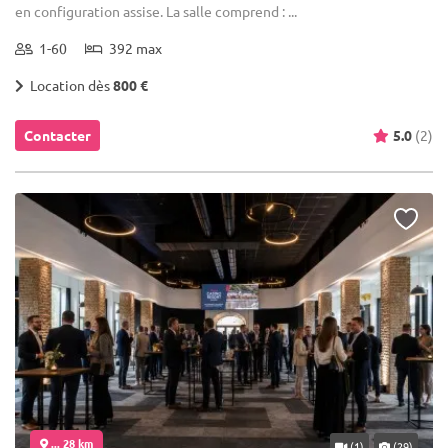
en configuration assise. La salle comprend : ...
1-60
392 max
Location dès
800 €
Contacter
5.0
(2)
... 28 km
(1)
(29)