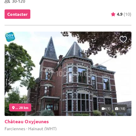
30-120
Contacter
4.9
(10)
... 28 km
(1)
(18)
Château Oxyjeunes
Farciennes - Hainaut (WHT)