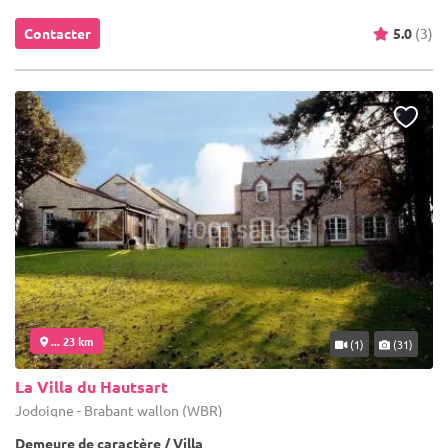
Contacter
5.0
(3)
... 23 km
(1)
(31)
La Villa du Hautsart
Jodoigne - Brabant wallon (WBR)
Demeure de caractère / Villa