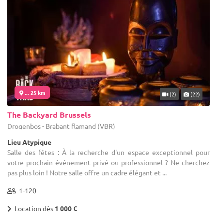
... 25 km
(2)
(22)
The Backyard Brussels
Drogenbos - Brabant flamand (VBR)
Lieu Atypique
Salle des fêtes : À la recherche d'un espace exceptionnel pour
votre prochain événement privé ou professionnel ? Ne cherchez
pas plus loin ! Notre salle offre un cadre élégant et ...
1-120
Location dès
1 000 €