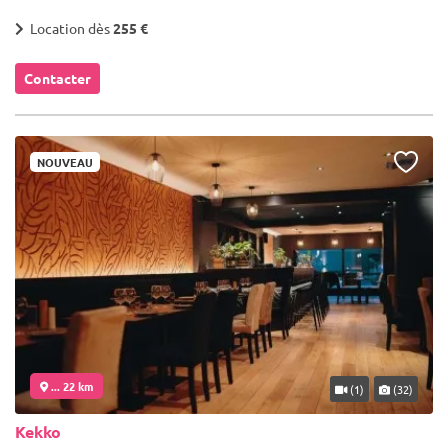
Location dès
255 €
Contacter
NOUVEAU
... 22 km
(1)
(32)
Kekko