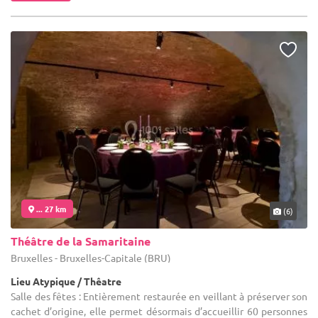
... 27 km
(6)
Théâtre de la Samaritaine
Bruxelles - Bruxelles-Capitale (BRU)
Lieu Atypique / Thêatre
Salle des fêtes : Entièrement restaurée en veillant à préserver son
cachet d’origine, elle permet désormais d’accueillir 60 personnes