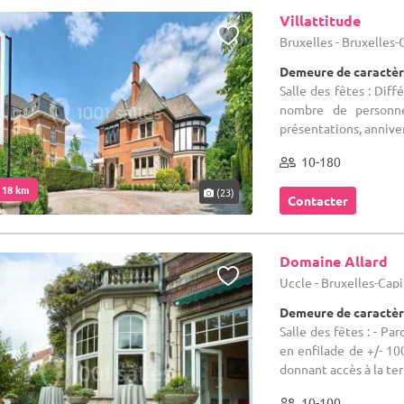
Villattitude
Bruxelles - Bruxelles
Demeure de caractère
Salle des fêtes : Diff
nombre de personne
présentations, annivers
10-180
. 18 km
(23)
Contacter
Domaine Allard
Uccle - Bruxelles-Cap
Demeure de caractèr
Salle des fêtes : - Par
en enfilade de +/- 100
donnant accès à la ter
10-100