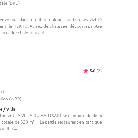
itale (BRU)
ienvenue dans un lieu unique où la convivialité
ment, le KEKKO. Au rez-de-chaussée, découvrez notre
un cadre chaleureux et ...
5.0
(2)
rt
allon (WBR)
 / Villa
 restaurant LA VILLA DU HAUTSART se compose de deux
e totale de 320 m² : - La partie restaurant en tant que
eillir ...