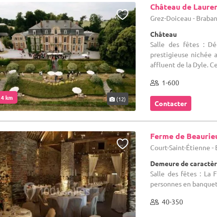
Château de Laure
Grez-Doiceau - Braba
Château
Salle des fêtes : D
prestigieuse nichée 
affluent de la Dyle. C
1-600
. 4 km
(12)
Contacter
Ferme de Beaurie
Court-Saint-Étienne -
Demeure de caractèr
Salle des fêtes : La
personnes en banquet 
40-350