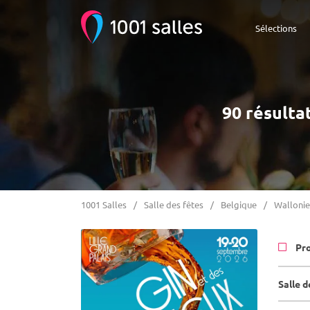
Sélections
90 résulta
1001 Salles
Salle des fêtes
Belgique
Wallonie
Pr
Salle 