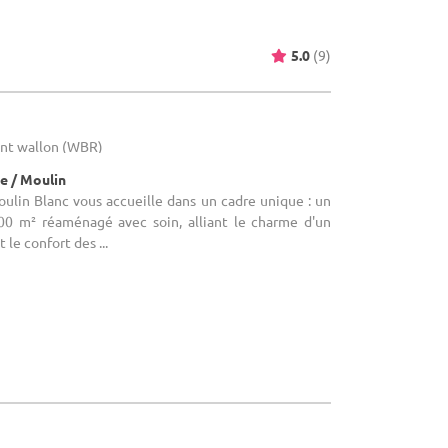
5.0
(9)
bant wallon (WBR)
e / Moulin
Moulin Blanc vous accueille dans un cadre unique : un
00 m² réaménagé avec soin, alliant le charme d'un
 le confort des ...