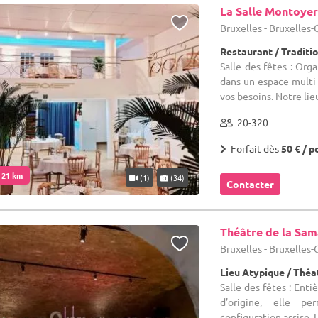
La Salle Montoyer
Bruxelles - Bruxelles
Restaurant / Traditi
Salle des fêtes : Or
dans un espace multi-
vos besoins. Notre lieu
20-320
Forfait dès
50 € / p
. 21 km
(1)
(34)
Contacter
Théâtre de la Sam
Bruxelles - Bruxelles
Lieu Atypique / Thêa
Salle des fêtes : Ent
d’origine, elle p
configuration assise. L