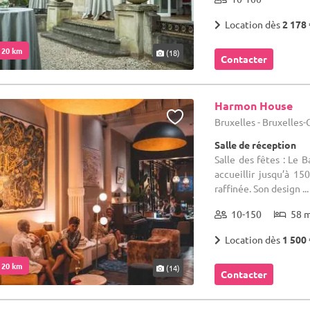
Location dès
2 178 
. 20 km
(18)
Contacter
Harmon House
Bruxelles - Bruxelles
Salle de réception
Salle des fêtes : Le 
accueillir jusqu’à 15
raffinée. Son design ...
10-150
58 
Location dès
1 500 
. 20 km
(14)
Contacter