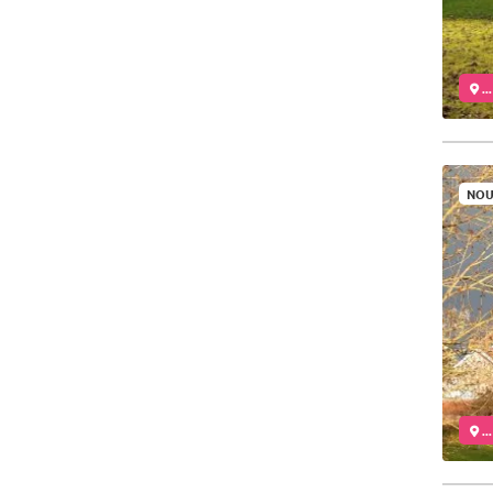
..
NOU
..