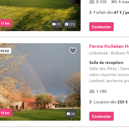
8-350
6 ma
Forfait dès
67 € / p
. 17 km
(1)
(31)
Contacter
Ferme Holleken H
VEAU
Linkebeek - Brabant 
Salle de réception
Salle des fêtes : Da
salles réparties autou
Lambert: ancienne gra
1-180
Location dès
255 €
. 18 km
(6)
Contacter