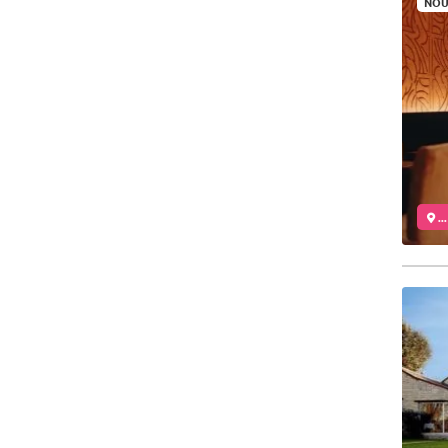
NOU
..