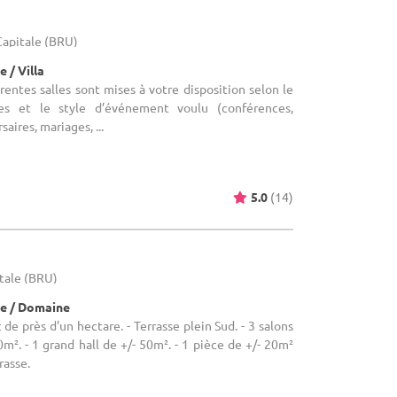
-Capitale (BRU)
 / Villa
érentes salles sont mises à votre disposition selon le
s et le style d’événement voulu (conférences,
aires, mariages, ...
5.0
(14)
itale (BRU)
e / Domaine
c de près d'un hectare. - Terrasse plein Sud. - 3 salons
m². - 1 grand hall de +/- 50m². - 1 pièce de +/- 20m²
rasse.