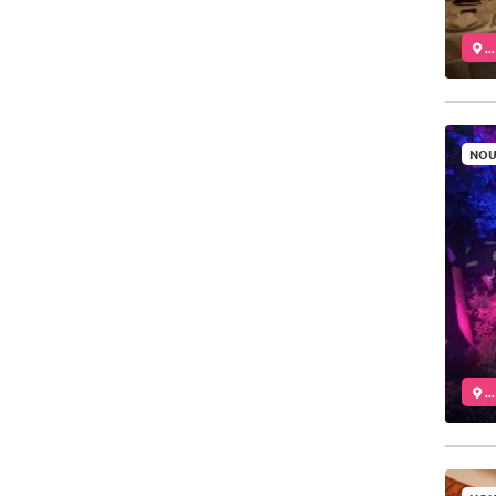
..
NOU
..