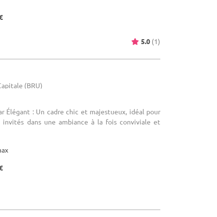
€
5.0
(1)
-Capitale (BRU)
Bar Élégant : Un cadre chic et majestueux, idéal pour
0 invités dans une ambiance à la fois conviviale et
max
€