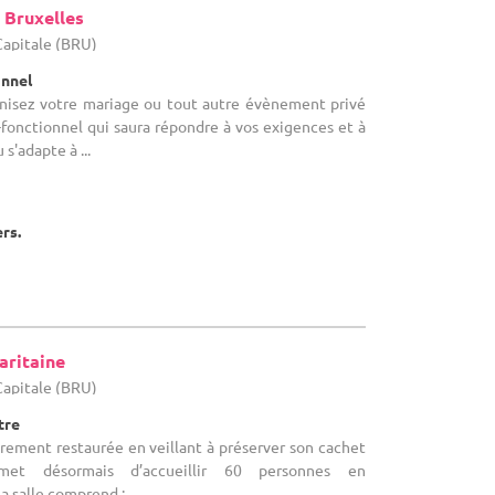
 Bruxelles
-Capitale (BRU)
onnel
ganisez votre mariage ou tout autre évènement privé
fonctionnel qui saura répondre à vos exigences et à
 s'adapte à ...
ers.
aritaine
-Capitale (BRU)
tre
ièrement restaurée en veillant à préserver son cachet
ermet désormais d’accueillir 60 personnes en
a salle comprend : ...