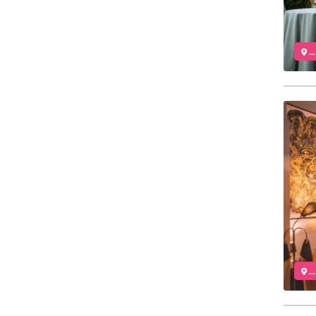
..
..