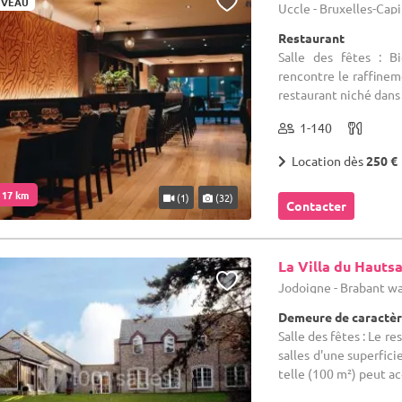
VEAU
Uccle - Bruxelles-Cap
Restaurant
Salle des fêtes : B
rencontre le raffine
restaurant niché dans 
1-140
Location dès
250 €
. 17 km
(1)
(32)
Contacter
La Villa du Hautsa
Jodoigne - Brabant w
Demeure de caractère
Salle des fêtes : Le
salles d'une superfici
telle (100 m²) peut accu