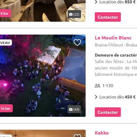
Location dès
850 €
. 8 km
(22)
Contacter
Le Moulin Blanc
VEAU
Braine-l'Alleud - Bra
Demeure de caractèr
Salle des fêtes : Le 
ancien moulin de 10
bâtiment historique et
1-130
Location dès
450 €
. 16 km
(43)
Contacter
Kekko