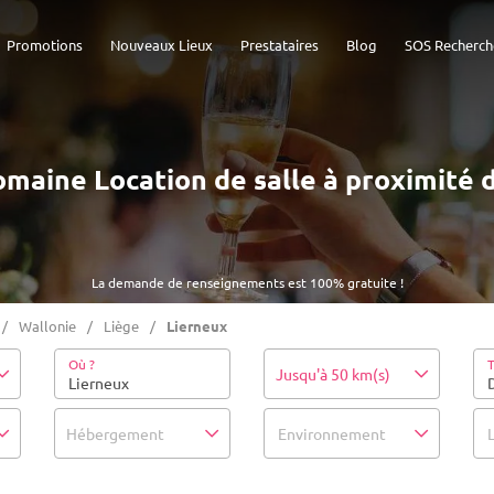
Promotions
Nouveaux Lieux
Prestataires
Blog
SOS Recherch
Domaine Location de salle à proximité 
La demande de renseignements est 100% gratuite !
Wallonie
Liège
Lierneux
Où ?
T
Jusqu'à 50 km(s)
Hébergement
Environnement
L