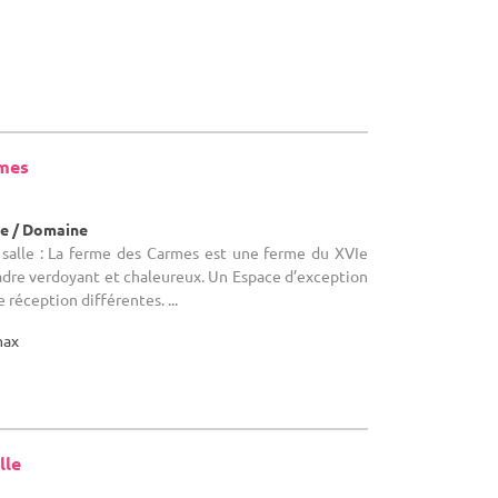
rmes
e / Domaine
salle : La ferme des Carmes est une ferme du XVIe
adre verdoyant et chaleureux. Un Espace d’exception
e réception différentes. ...
max
lle