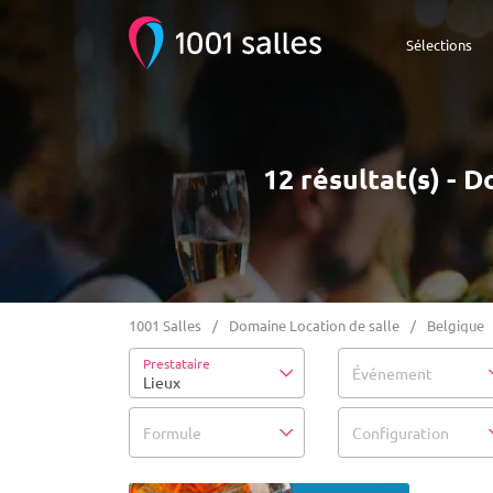
Sélections
12 résultat(s) - 
1001 Salles
Domaine Location de salle
Belgique
Prestataire
Événement
Lieux
Formule
Configuration