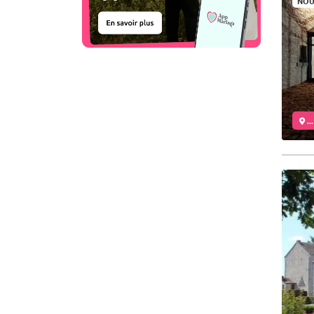
NOU
..