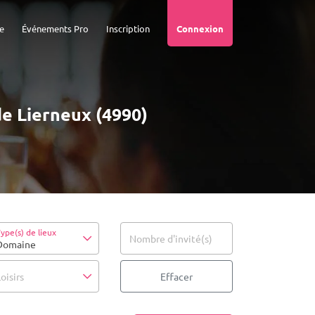
e
Événements Pro
Inscription
Connexion
de Lierneux (4990)
ype(s) de lieux
Nombre d'invité(s)
Domaine
oisirs
Effacer