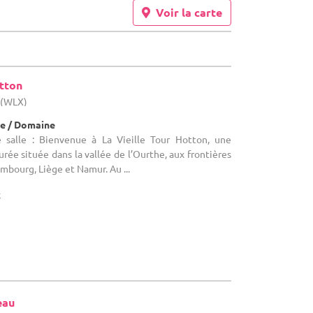
Voir la carte
otton
 (WLX)
e / Domaine
 salle : Bienvenue à La Vieille Tour Hotton, une
rée située dans la vallée de l’Ourthe, aux frontières
mbourg, Liège et Namur. Au ...
x
eau