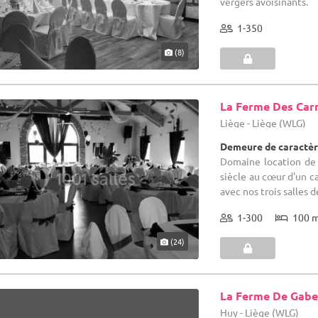
vergers avoisinants.
1-350
(8)
La Ferme Des Ca
Liège - Liège (WLG)
Demeure de caractèr
Domaine location de 
siècle au cœur d'un c
avec nos trois salles d
1-300
100 
(24)
La Ferme De Gabe
Huy - Liège (WLG)