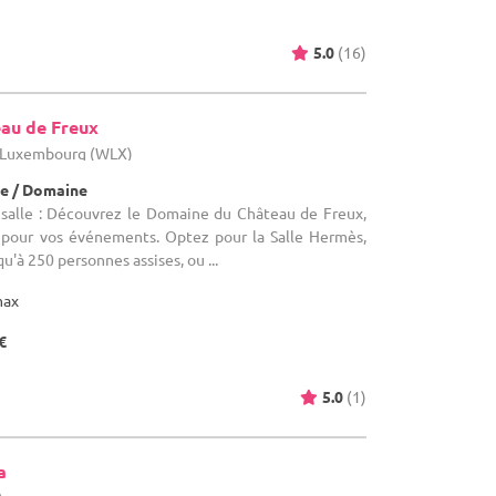
5.0
(16)
au de Freux
- Luxembourg (WLX)
e / Domaine
salle : Découvrez le Domaine du Château de Freux,
 pour vos événements. Optez pour la Salle Hermès,
u'à 250 personnes assises, ou ...
max
€
5.0
(1)
a