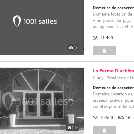
Demeure de caractèr
Domaine location de sa
» en pierre du pays,
manger sont la vieille
11-400
(0)
La Ferme D'achên
Ciney - Province de 
Demeure de caractèr
Domaine location de 
niveaux prévus pour
comités plus réduits.
10-500
16 
(19)