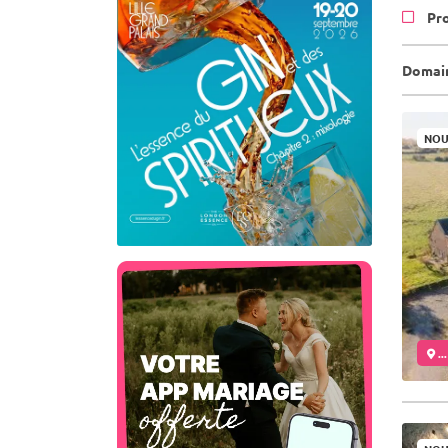
Pr
Domain
NOU
..