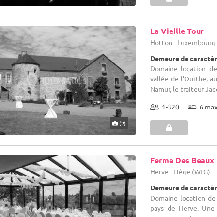
La Vieille Tour
Hotton - Luxembourg
Demeure de caractèr
Domaine location de 
vallée de l'Ourthe, a
Namur, le traiteur Jac
1-320
6 ma
(2)
Ferme Des Beaux
Herve - Liège (WLG)
Demeure de caractèr
Domaine location de 
pays de Herve. Une 