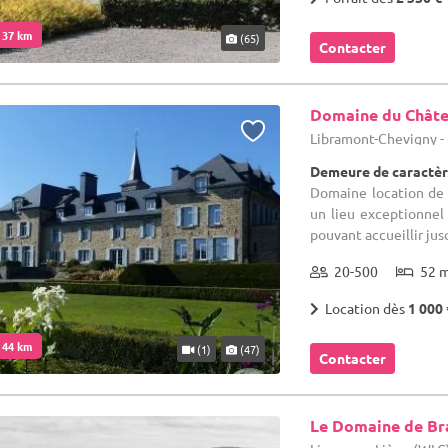
. 37 km
(65)
Contacter
Domaine du Châte
Libramont-Chevigny 
Demeure de caractèr
Domaine location de 
un lieu exceptionnel
pouvant accueillir jusq
20-500
52 
Location dès
1 000 
. 44 km
(1)
(47)
Contacter
Le Domaine de Br