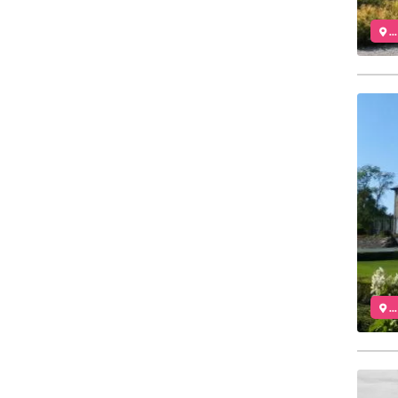
..
..