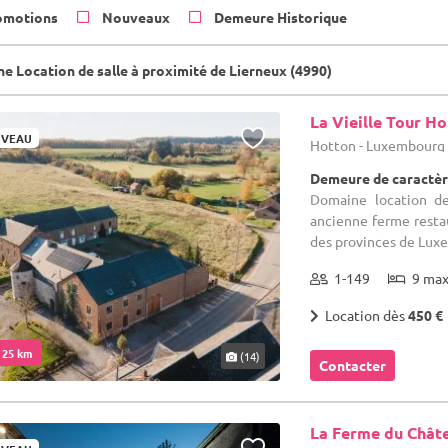
omotions
Nouveaux
Demeure Historique
e Location de salle à proximité de Lierneux (4990)
La Vieille Tour H
VEAU
Hotton - Luxembourg
Demeure de caractèr
Domaine location de
ancienne ferme restau
des provinces de Luxe
1-149
9 ma
Location dès
450 €
. 25 km
(14)
Contacter
La Ferme du Chât