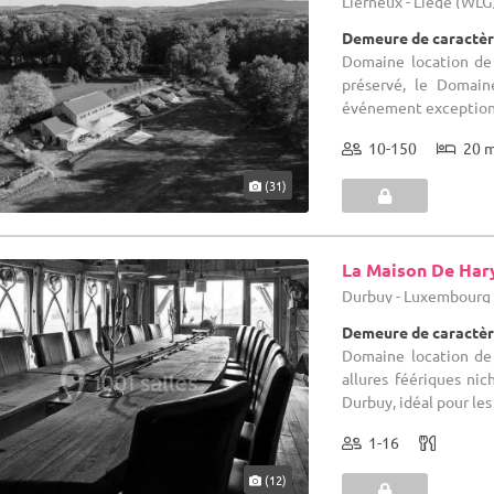
Lierneux - Liège (WLG
Demeure de caractèr
Domaine location de
préservé, le Domain
événement exceptionn
10-150
20 
(31)
La Maison De Har
Durbuy - Luxembourg
Demeure de caractèr
Domaine location de 
allures féériques nic
Durbuy, idéal pour les
1-16
(12)