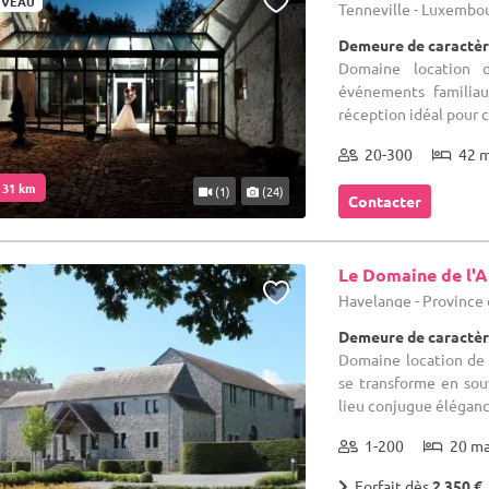
VEAU
Tenneville - Luxembo
Demeure de caractèr
Domaine location d
événements familiau
réception idéal pour c
20-300
42 
. 31 km
(1)
(24)
Contacter
Le Domaine de l'A
Havelange - Provinc
Demeure de caractèr
Domaine location de s
se transforme en sou
lieu conjugue élégance
1-200
20 m
Forfait dès
2 350 €