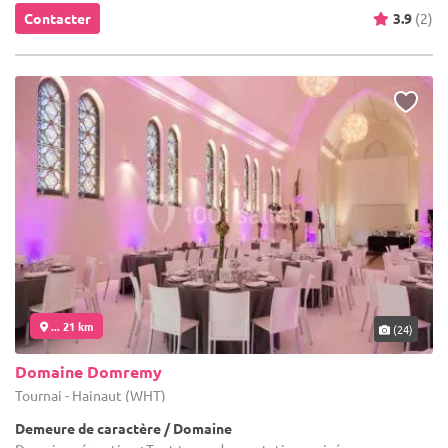
Contacter
3.9
(2)
... 21 km
(24)
Domaine Domremy
Tournai - Hainaut (WHT)
Demeure de caractère / Domaine