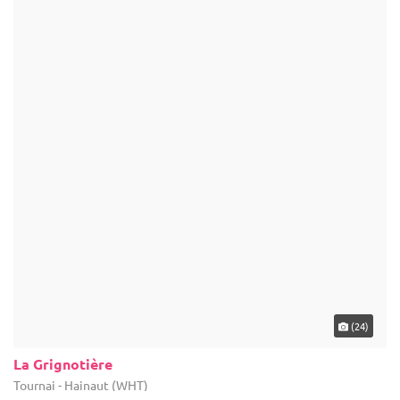
(24)
La Grignotière
Tournai - Hainaut (WHT)
Demeure de caractère / Domaine
Domaine réception : Pour vos banquets, séminaires, communions,
mariages, vin d'honneur, cocktail organisés en intérieur ou
extérieur...
20-300
22 max