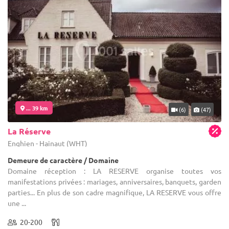
... 39 km
(6)
(47)
La Réserve
Enghien - Hainaut (WHT)
Demeure de caractère / Domaine
Domaine réception : LA RESERVE organise toutes vos
manifestations privées : mariages, anniversaires, banquets, garden
parties... En plus de son cadre magnifique, LA RESERVE vous offre
une ...
20-200