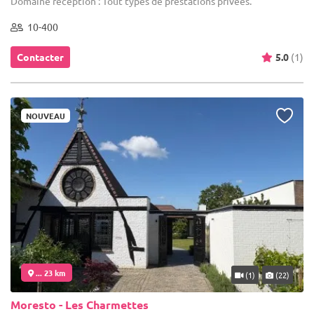
Domaine réception : Tout types de prestations privées.
10-400
Contacter
5.0
(1)
NOUVEAU
... 23 km
(1)
(22)
Moresto - Les Charmettes