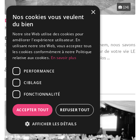
Domaine réception : Chez Huis Van Wonterghem, nous savons
l'importance de faire vraiment du plus beau jour de votre vie LE
×
plus beau jour. Nous créons la fête de vos rêves. Nos ...
Nos cookies vous veulent
du bien
10-500
Notre site Web utilise des cookies pour
améliorer l'expérience utilisateur. En
utilisant notre site Web, vous acceptez tous
les cookies conformément à notre Politique
relative aux cookies.
En savoir plus
PERFORMANCE
CIBLAGE
FONCTIONNALITÉ
ACCEPTER TOUT
REFUSER TOUT
AFFICHER LES DÉTAILS
(24)