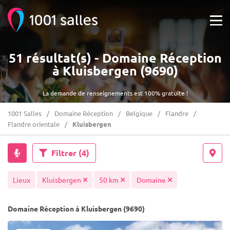
51 résultat(s) - Domaine Réception
à Kluisbergen (9690)
La demande de renseignements est 100% gratuite !
1001 Salles
Domaine Réception
Belgique
Flandre
Flandre orientale
Kluisbergen
Filtrer
(4)
Lieux
Kluisbergen
50 km
Domaine
Domaine Réception à Kluisbergen (9690)