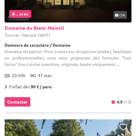
... 24 km
(24)
Domaine du Blanc Maisnil
Tournai - Hainaut (WHT)
Demeure de caractère / Domaine
Domaine réception : Pour toutes vos réceptions privées, familiales
ou professionnelles, nous vous proposons des formules 'Tout
Inclus' Une cuisine inventive, originale, basée uniquement ...
20-500
47 max
Forfait dès
90 € / pers.
Contacter
4.9
(13)