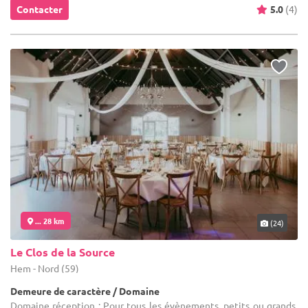
Contacter
5.0
(4)
... 28 km
(24)
Le Clos de la Source
Hem - Nord (59)
Demeure de caractère / Domaine
Domaine réception : Pour tous les évènements, petits ou grands,