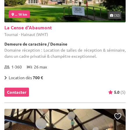
... 18 km
(32)
La Cense d'Abaumont
Tournai - Hainaut (WHT)
Demeure de caractère / Domaine
Domaine réception : Location de salles de réception & séminaire,
dans un cadre privatisé & champêtre exceptionnel.
1-360
26 max
Location dès
700 €
Contacter
5.0
(5)