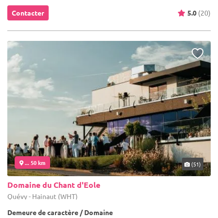
Contacter
5.0
(20)
... 50 km
(51)
Domaine du Chant d'Eole
Quévy - Hainaut (WHT)
Demeure de caractère / Domaine