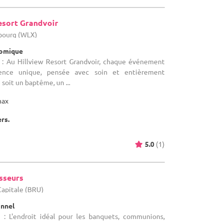
esort Grandvoir
bourg (WLX)
nomique
 : Au Hillview Resort Grandvoir, chaque événement
ence unique, pensée avec soin et entièrement
soit un baptême, un ...
max
ers.
5.0
(1)
sseurs
-Capitale (BRU)
onnel
 : L'endroit idéal pour les banquets, communions,