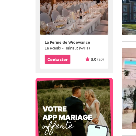
La Ferme de Widewance
Le Rœulx - Hainaut (WHT)
5.0
(20)
Contacter