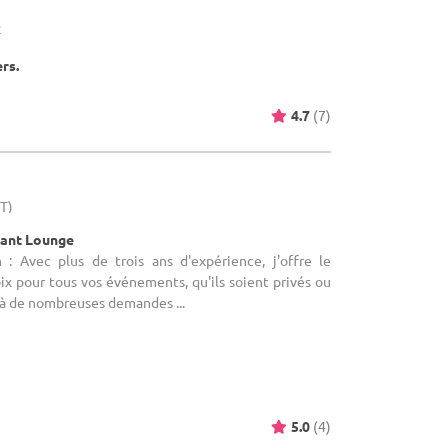
x
ers.
4.7
(7)
HT)
rant Lounge
 : Avec plus de trois ans d'expérience, j'offre le
ix pour tous vos événements, qu'ils soient privés ou
 à de nombreuses demandes ...
5.0
(4)