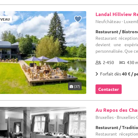
Landal Hillview R
VEAU
Neufchâteau - Luxem
Restaurant / Bistro
Restaurant réception
devient une expéri
personnalisée. Que ce 
2-450
430 
Forfait dès
40 € / p
(37)
Contacter
Au Repos des Cha
Bruxelles - Bruxelles
Restaurant / Traditi
Restaurant réception