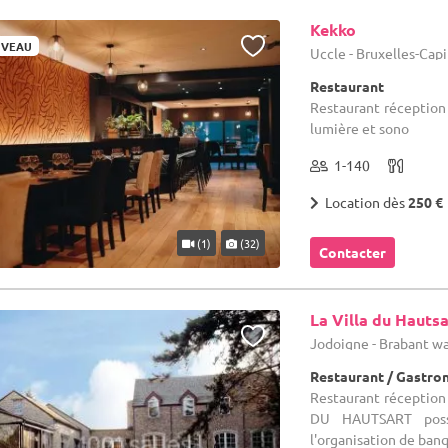
Kekko
VEAU
Uccle - Bruxelles-Cap
Restaurant
Restaurant réception :
lumière et sono
1-140
Location dès
250 €
(1)
(32)
Contacter
La Villa du Hautsa
Jodoigne - Brabant w
Restaurant / Gastr
Restaurant réception 
DU HAUTSART possè
l'organisation de banq