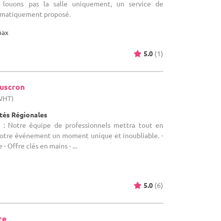
e louons pas la salle uniquement, un service de
tématiquement proposé.
max
5.0
(1)
ouscron
(WHT)
ités Régionales
n : Notre équipe de professionnels mettra tout en
votre événement un moment unique et inoubliable. -
 - Offre clés en mains - ...
5.0
(6)
re