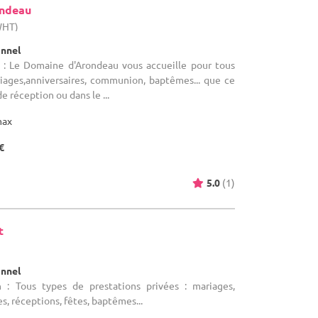
ondeau
WHT)
onnel
 : Le Domaine d'Arondeau vous accueille pour tous
ages,anniversaires, communion, baptêmes... que ce
e réception ou dans le ...
max
€
5.0
(1)
t
)
onnel
n : Tous types de prestations privées : mariages,
s, réceptions, fêtes, baptêmes...