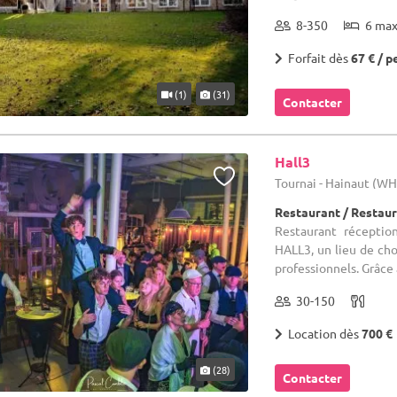
8-350
6 ma
Forfait dès
67 € / p
(1)
(31)
Contacter
Hall3
Tournai - Hainaut (W
Restaurant / Restau
Restaurant réception
HALL3, un lieu de cho
professionnels. Grâce
30-150
Location dès
700 €
(28)
Contacter