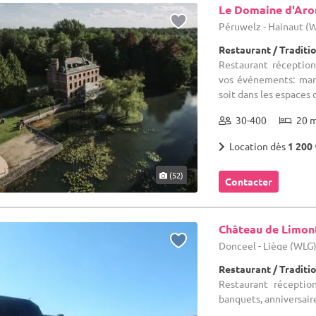
Le Domaine d'Ar
Péruwelz - Hainaut (
Restaurant / Traditi
Restaurant réception
vos événements: mari
soit dans les espaces d
30-400
20 
Location dès
1 200 
(52)
Contacter
Château de Limon
Donceel - Liège (WLG
Restaurant / Traditi
Restaurant réceptio
banquets, anniversaire