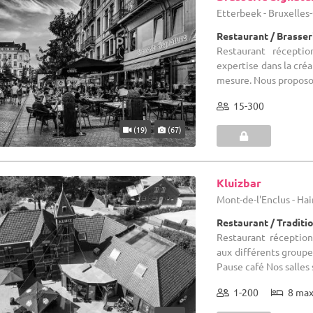
Etterbeek - Bruxelles
Restaurant / Brasser
Restaurant réceptio
expertise dans la cré
mesure. Nous proposon
15-300
(19)
(67)
Kluizbar
Mont-de-l'Enclus - Ha
Restaurant / Traditi
Restaurant réception
aux différents groupes
Pause café Nos salles s
1-200
8 ma