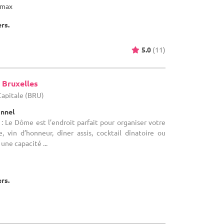
max
ers.
5.0
(11)
 Bruxelles
-Capitale (BRU)
onnel
: Le Dôme est l’endroit parfait pour organiser votre
, vin d’honneur, dîner assis, cocktail dînatoire ou
une capacité ...
ers.