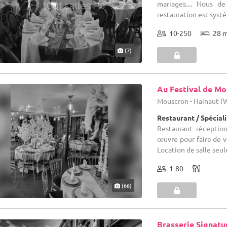
mariages.... Nous d
restauration est sys
10-250
28 
(7)
Au Festival de M
Mouscron - Hainaut 
Restaurant / Spécial
Restaurant réceptio
œuvre pour faire de 
Location de salle seule
1-80
(66)
Brasserie Signatu