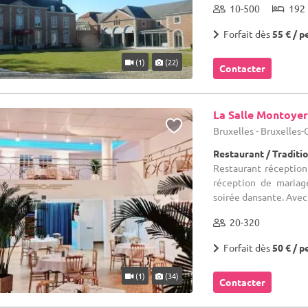
10-500
192 
Forfait dès
55 € / p
(1)
(22)
Contacter
La Salle Montoyer
Bruxelles - Bruxelles
Restaurant / Traditi
Restaurant réception 
réception de mariage
soirée dansante. Avec 
20-320
Forfait dès
50 € / p
(1)
(34)
Contacter