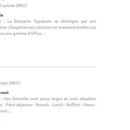
-Capitale (BRU)
ie
n : La Brasserie Signature se distingue par son
ation d’expériences culinaires et événementielles sur
s une gamme d’offres ...
inaut (WHT)
onnel
 : Nos formules sont assez larges et sont adaptées
: - Petit déjeuner - Brunch - Lunch - Buffets - Menu -
ont ...
x