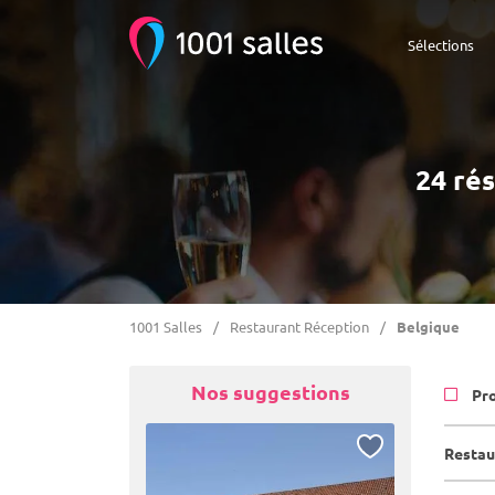
Sélections
24 ré
1001 Salles
Restaurant Réception
Belgique
Nos suggestions
Pr
Restau