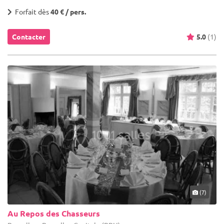
Forfait dès
40 € / pers.
Contacter
5.0
(1)
(7)
Au Repos des Chasseurs