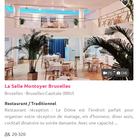
(1)
(34)
La Salle Montoyer Bruxelles
Bruxelles - Bruxelles-Capitale (BRU)
Restaurant / Traditionnel
Restaurant réception : Le Dôme est l’endroit parfait pour
organiser votre réception de mariage, vin d’honneur, dîner assis,
cocktail dînatoire ou soirée dansante. Avec une capacité ...
20-320