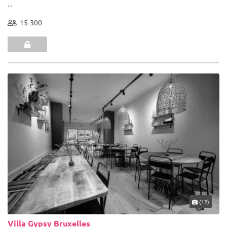
...
15-300
(12)
Villa Gypsy Bruxelles