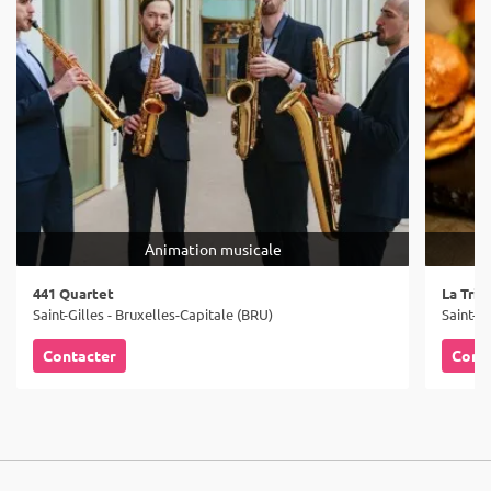
Animation musicale
441 Quartet
La Tric
Saint-Gilles - Bruxelles-Capitale (BRU)
Saint-Gi
Contacter
Cont