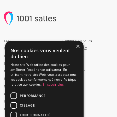
FAQ
Groupe 1001 Salles
×
Qui sommes-nous ?
1001 Salles PRO
Nos cookies vous veulent
du bien
L'équipe
1001 Traiteurs
Nous recrutons
1001 Artistes
Notre site Web utilise des cookies pour
améliorer l'expérience utilisateur. En
Nos partenaires
Reserverunbar
utilisant notre site Web, vous acceptez tous
Espace presse
MP2
les cookies conformément à notre Politique
relative aux cookies.
En savoir plus
Mentions légales
CGV
PERFORMANCE
CGU
CIBLAGE
Contact
FONCTIONNALITÉ