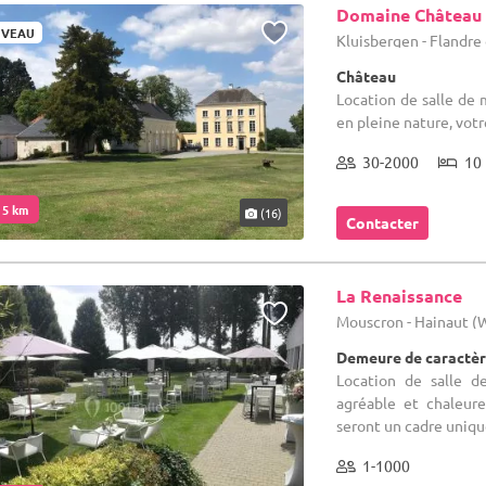
Domaine Château
VEAU
Kluisbergen - Flandre
Château
Location de salle de m
en pleine nature, votr
30-2000
10 
. 5 km
(16)
Contacter
La Renaissance
Mouscron - Hainaut 
Demeure de caractèr
Location de salle d
agréable et chaleure
seront un cadre unique
1-1000