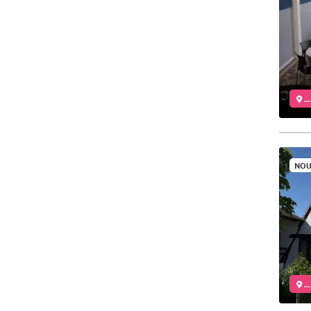
..
NOU
..