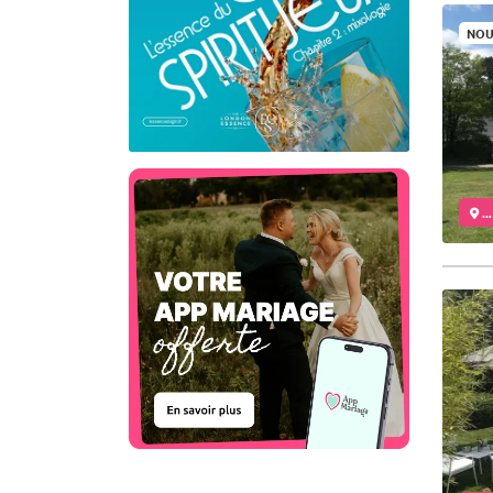
NOU
..