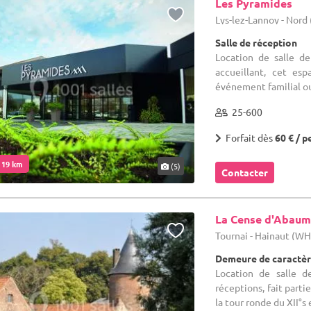
Les Pyramides
Lys-lez-Lannoy - Nord 
Salle de réception
Location de salle d
accueillant, cet es
événement familial ou
25-600
Forfait dès
60 € / p
. 19 km
(5)
Contacter
La Cense d'Abau
Tournai - Hainaut (W
Demeure de caractèr
Location de salle d
réceptions, fait part
la tour ronde du XII°s e