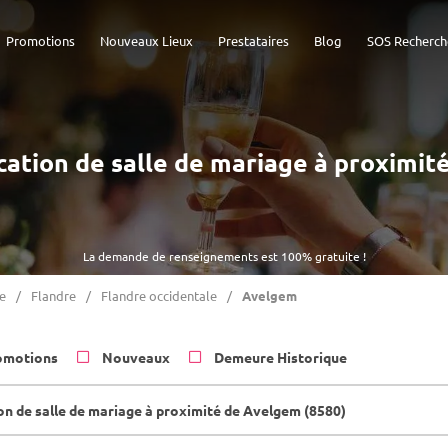
Promotions
Nouveaux Lieux
Prestataires
Blog
SOS Recherch
ocation de salle de mariage à proximi
La demande de renseignements est 100% gratuite !
e
Flandre
Flandre occidentale
Avelgem
omotions
Nouveaux
Demeure Historique
on de salle de mariage à proximité de Avelgem (8580)