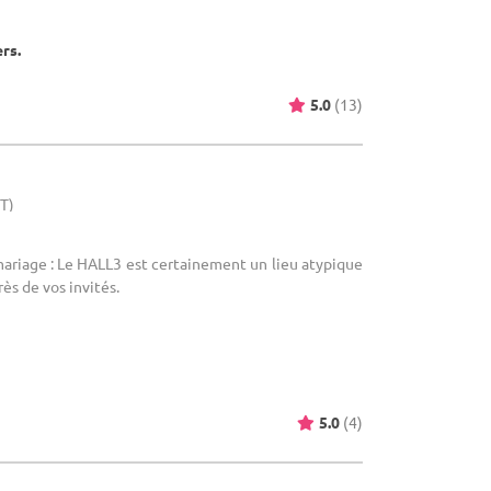
ers.
5.0
(13)
HT)
mariage : Le HALL3 est certainement un lieu atypique
rès de vos invités.
5.0
(4)