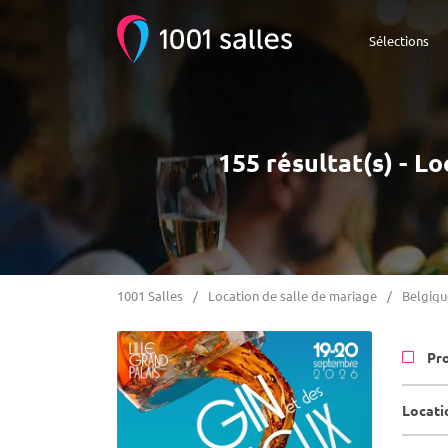
Sélections
155 résultat(s) - L
1001 Salles
Location de salle de mariage
Belgiqu
Pr
Locati