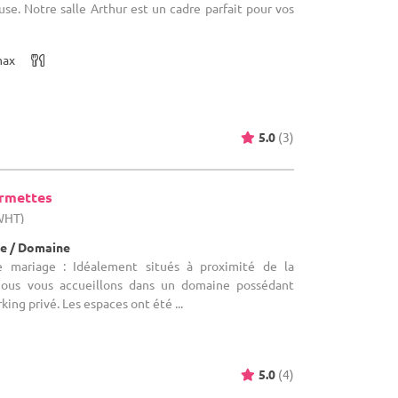
use. Notre salle Arthur est un cadre parfait pour vos
max
5.0
(3)
armettes
(WHT)
e / Domaine
e mariage : Idéalement situés à proximité de la
, nous vous accueillons dans un domaine possédant
rking privé. Les espaces ont été ...
5.0
(4)