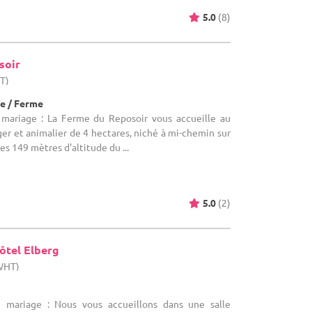
5.0
(8)
soir
HT)
e / Ferme
 mariage : La Ferme du Reposoir vous accueille au
er et animalier de 4 hectares, niché à mi-chemin sur
es 149 mètres d'altitude du ...
5.0
(2)
ôtel Elberg
(WHT)
e mariage : Nous vous accueillons dans une salle