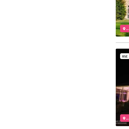
..
RSE
..