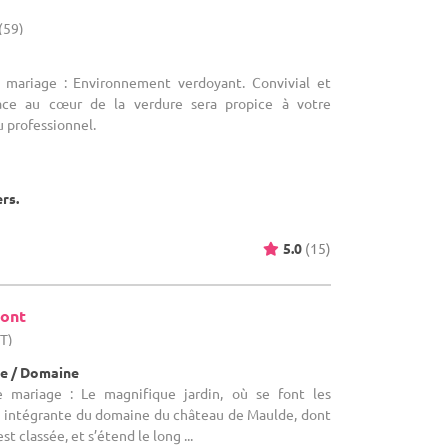
(59)
e mariage : Environnement verdoyant. Convivial et
pace au cœur de la verdure sera propice à votre
 professionnel.
ers.
5.0
(15)
mont
HT)
e / Domaine
e mariage : Le magnifique jardin, où se font les
ie intégrante du domaine du château de Maulde, dont
st classée, et s’étend le long ...