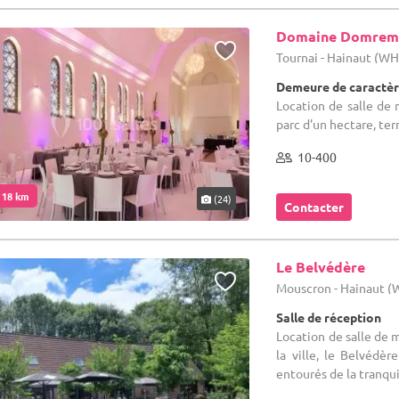
Domaine Domrem
Tournai - Hainaut (W
Demeure de caractèr
Location de salle de 
parc d'un hectare, ter
10-400
. 18 km
(24)
Contacter
Le Belvédère
Mouscron - Hainaut 
Salle de réception
Location de salle de m
la ville, le Belvédèr
entourés de la tranquil