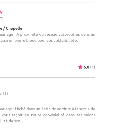
y
HT)
e / Chapelle
mariage : A proximité du réseau autoroutier, dans un
rasse en pierre bleue pour vos coktails l'été.
5.0
(1)
(WHT)
ariage : Niché dans un écrin de verdure à la sortie de
e vous reçoit en toute convivialité dans ses salons
lité de son ...