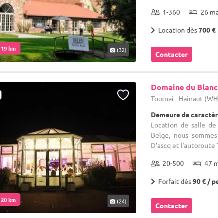
1-360
26 m
Location dès
700 €
. 19 km
(32)
Contacter
Domaine du Blanc
Tournai - Hainaut (W
Demeure de caractèr
Location de salle de
Belge, nous sommes d
D'ascq et l'autoroute 
20-500
47 
Forfait dès
90 € / p
. 20 km
(24)
Contacter