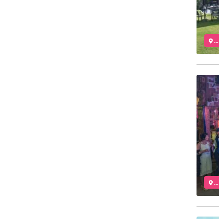
..
..