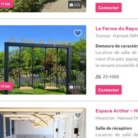
. 11 km
(22)
Contacter
La Ferme du Repo
Tournai - Hainaut (W
Demeure de caractèr
Location de salle de
cœur d’un parc paysag
le versant ensoleillé d
25-1000
. 14 km
(17)
Contacter
Espace Arthur – H
Mouscron - Hainaut 
Salle de réception
Location de salle d