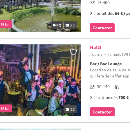
15-400
Forfait dès
56 € / p
. 18 km
(2)
(23)
Contacter
Hall3
Tournai - Hainaut (W
Bar / Bar Lounge
Location de salle de 
qui fera de l'effet aup
30-150
Location dès
700 €
. 19 km
(28)
Contacter