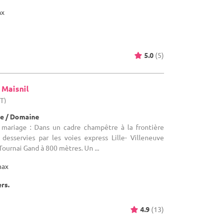
ax
5.0
(5)
 Maisnil
HT)
e / Domaine
 mariage : Dans un cadre champêtre à la frontière
esservies par les voies express Lille- Villeneuve
Tournai Gand à 800 mètres. Un ...
max
ers.
4.9
(13)