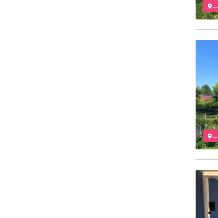
..
..