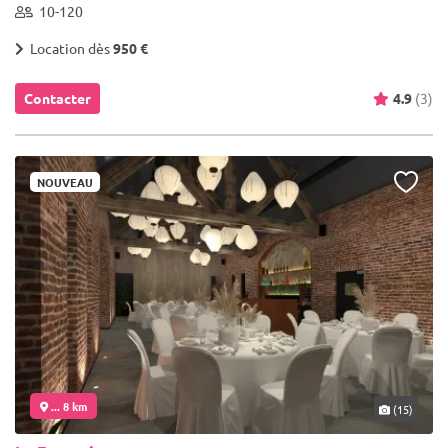
10-120
Location dès
950 €
Contacter
4.9
(3)
NOUVEAU
... 8 km
(15)