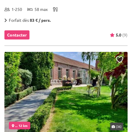
1-250
58 max
Forfait dès
83 € / pers.
Contacter
5.0
(9)
... 12 km
(36)