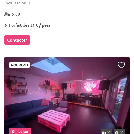
localisation : • ...
5-50
Forfait dès
21 € / pers.
Contacter
NOUVEAU
... 22 km
(1)
(4)