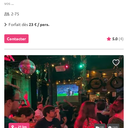
vos ...
2-75
Forfait dès
23 € / pers.
Contacter
5.0
(4)
... 21 km
(1)
(15)