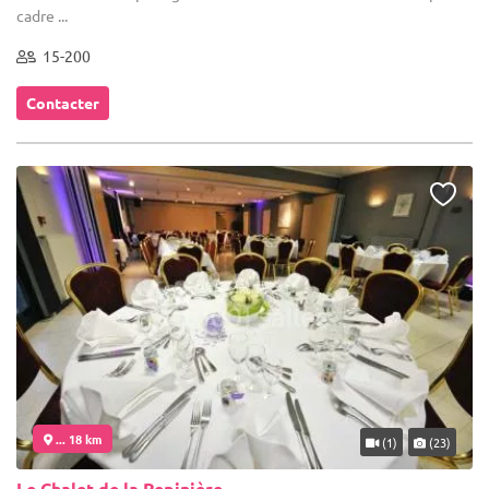
cadre ...
15-200
Contacter
... 18 km
(1)
(23)
Le Chalet de la Pepinière