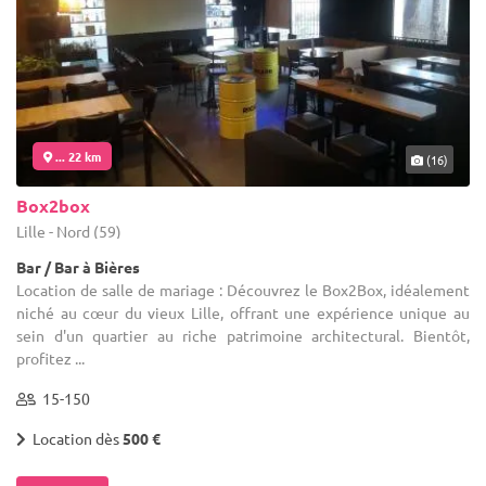
... 22 km
(16)
Box2box
Lille - Nord (59)
Bar / Bar à Bières
Location de salle de mariage : Découvrez le Box2Box, idéalement
niché au cœur du vieux Lille, offrant une expérience unique au
sein d'un quartier au riche patrimoine architectural. Bientôt,
profitez ...
15-150
Location dès
500 €