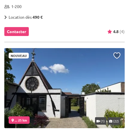
1-200
Location dès
490 €
Contacter
4.8
(4)
NOUVEAU
... 25 km
(1)
(22)