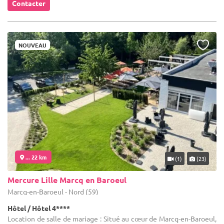
Contacter
NOUVEAU
... 22 km
(1)
(23)
Mercure Lille Marcq en Baroeul
Marcq-en-Baroeul - Nord (59)
Hôtel / Hôtel 4****
Location de salle de mariage : Situé au cœur de Marcq-en-Baroeul,