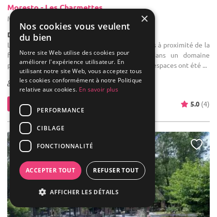
Moresto - Les Charmettes
×
Mouscron - Hainaut (WHT)
Nos cookies vous veulent
Demeure de caractère / Domaine
du bien
Location de salle de mariage : Idéalement situés à proximité de la
Notre site Web utilise des cookies pour
frontière française, nous vous accueillons dans un domaine
améliorer l'expérience utilisateur. En
possédant terrasses et jardin. Parking privé. Les espaces ont été ...
utilisant notre site Web, vous acceptez tous
les cookies conformément à notre Politique
10-300
relative aux cookies.
En savoir plus
Contacter
5.0
(4)
PERFORMANCE
CIBLAGE
FONCTIONNALITÉ
ACCEPTER TOUT
REFUSER TOUT
AFFICHER LES DÉTAILS