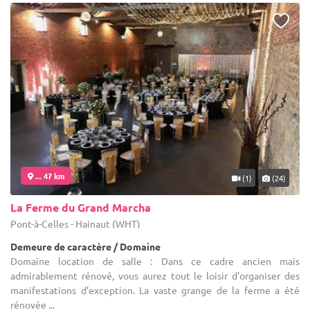
... 47 km
(1)
(24)
La Ferme du Grand Marcha
Pont-à-Celles - Hainaut (WHT)
Demeure de caractère / Domaine
Domaine location de salle : Dans ce cadre ancien mais
admirablement rénové, vous aurez tout le loisir d’organiser des
manifestations d’exception. La vaste grange de la ferme a été
rénovée ...