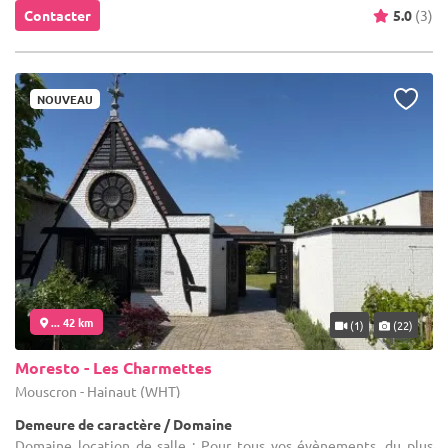
Contacter
5.0
(3)
NOUVEAU
... 42 km
(1)
(22)
Moresto - Les Charmettes
Mouscron - Hainaut (WHT)
Demeure de caractère / Domaine
Domaine location de salle : Pour tous vos évènements, du plus