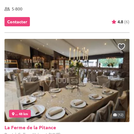
5-800
Contacter
4.8
(6)
... 48 km
(12)
La Ferme de la Pitance