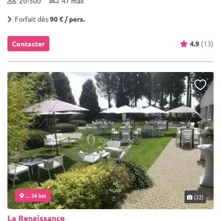
20-500
47 max
Forfait dès
90 € / pers.
Contacter
4.9
(13)
... 34 km
(22)
La Renaissance