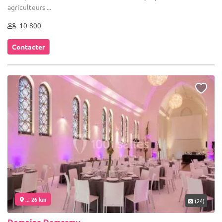
agriculteurs ...
10-800
Contacter
... 26 km
(24)
Domaine Domremy