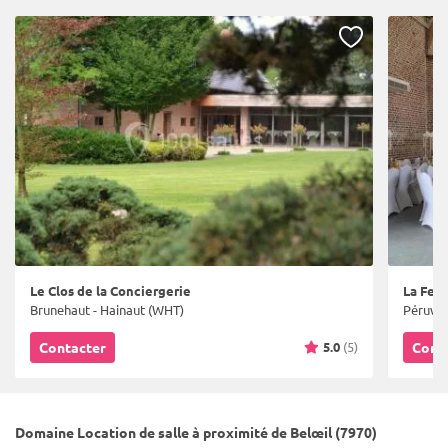
Le Clos de la Conciergerie
La Fer
Brunehaut - Hainaut (WHT)
Péruwel
5.0
(5)
Contacter
Cont
Domaine Location de salle à proximité de Belœil (7970)