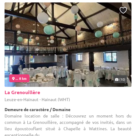
... 8 km
(10)
La Grenouillère
Leuze-en-Hainaut - Hainaut (WHT)
Demeure de caractère / Domaine
Domaine location de salle : Découvrez un moment hors du
commun à La Grenouillère, accompagné de vos invités, dans un
lieu époustouflant situé à Chapelle à Wattines. La beauté
exceptionnelle du ...