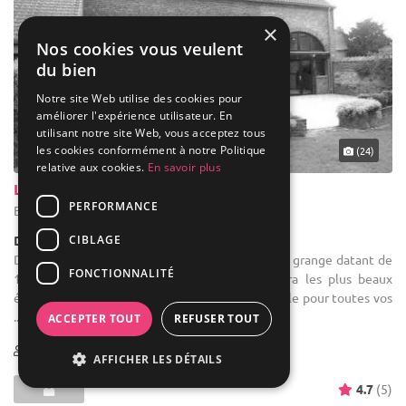
×
Nos cookies vous veulent
du bien
Notre site Web utilise des cookies pour
améliorer l'expérience utilisateur. En
utilisant notre site Web, vous acceptez tous
les cookies conformément à notre Politique
(24)
relative aux cookies.
En savoir plus
La Grange Aux Artistes
PERFORMANCE
Belœil - Hainaut (WHT)
CIBLAGE
Demeure de caractère / Domaine
Domaine location de salle : Située au sein d'une grange datant de
FONCTIONNALITÉ
1908, cette petite salle de charme accueillera les plus beaux
événements de votre vie. En effet, elle est idéale pour toutes vos
...
ACCEPTER TOUT
REFUSER TOUT
10-100
AFFICHER LES DÉTAILS
4.7
(5)