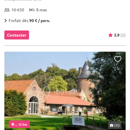
10-650
8 max
Forfait dès
90 € / pers.
Contacter
3.9
(2)
... 12 km
(32)