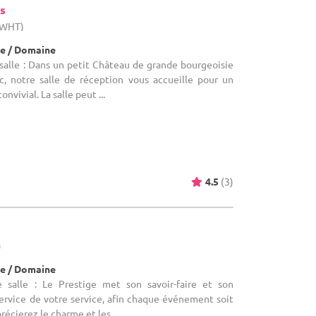
s
 (WHT)
e / Domaine
salle : Dans un petit Château de grande bourgeoisie
c, notre salle de réception vous accueille pour un
vivial. La salle peut ...
4.5
(3)
)
e / Domaine
 salle : Le Prestige met son savoir-faire et son
ervice de votre service, afin chaque événement soit
récierez le charme et les ...