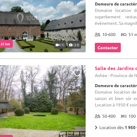
Demeure de caractèr
Domaine location d
superbement resta
événement. Sa magnifi
10-600
51 
. 23 km
(1)
(23)
Contacter
Salle des Jardins 
Anhée - Province de
Demeure de caractèr
Domaine location de 
saison et bien sûr e
Location à 1950 € voir 
50-400
100 
Location dès
1 950 