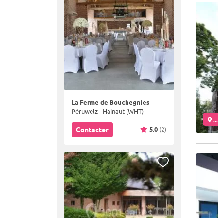
La Ferme de Bouchegnies
Péruwelz - Hainaut (WHT)
..
5.0
(2)
Contacter