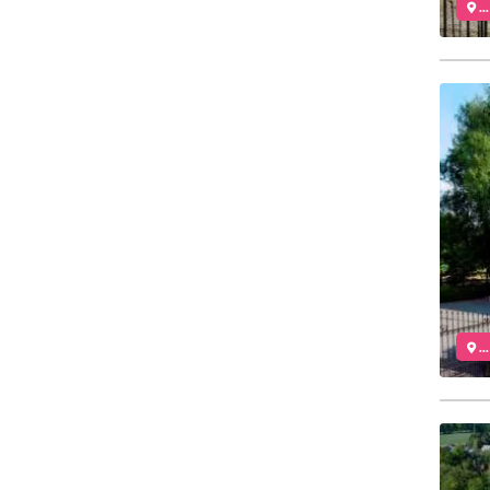
..
..