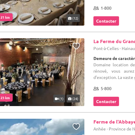
1-800
. 21 km
(12)
Contacter
La Ferme du Gran
Pont-à-Celles - Haina
Demeure de caractèr
Domaine location de
rénové, vous aurez
d’exception. La vaste 
5-800
. 23 km
(1)
(24)
Contacter
Ferme de l'Abbay
Anhée - Province de