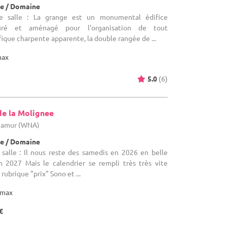
e / Domaine
e salle : La grange est un monumental édifice
uré et aménagé pour l'organisation de tout
que charpente apparente, la double rangée de ...
max
5.0
(6)
de la Molignee
 Namur (WNA)
e / Domaine
salle : Il nous reste des samedis en 2026 en belle
n 2027 Mais le calendrier se rempli très très vite
rubrique "prix" Sono et ...
max
€