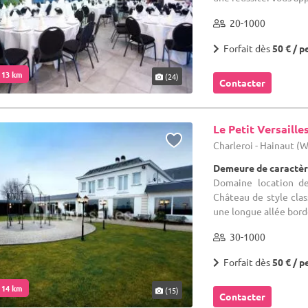
20-1000
Forfait dès
50 € / p
. 13 km
(24)
Contacter
Le Petit Versaille
Charleroi - Hainaut (
Demeure de caractèr
Domaine location de
Château de style clas
une longue allée bordé
30-1000
Forfait dès
50 € / p
. 14 km
(15)
Contacter