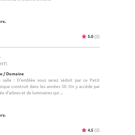
ers.
5.0
(2)
s
WHT)
e / Domaine
 salle : D'emblée vous serez séduit par ce Petit
sique construit dans les années 50. On y accède par
e d'arbres et de luminaires qui ...
ers.
4.5
(2)