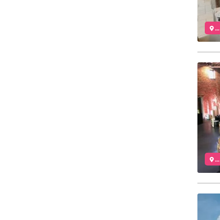
..
..