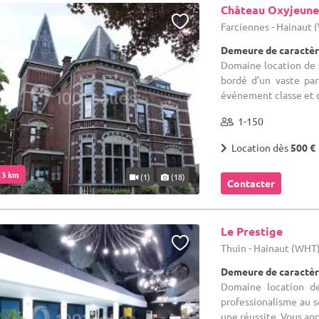
Château Oxyjeune
Farciennes - Hainaut
Demeure de caractèr
Domaine location de 
bordé d’un vaste par
événement classe et con
1-150
Location dès
500 €
. 3 km
(1)
(18)
Contacter
Le Prestige
Thuin - Hainaut (WHT
Demeure de caractèr
Domaine location de
professionalisme au s
une réussite. Vous app