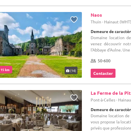
Naos
Thuin - Hainaut (WHT
Demeure de caractèr
Domaine location de 
venez découvrir not
l'Abbaye d'Aulne. Une 
50-600
. 15 km
(14)
Contacter
La Ferme de la Pi
Pont-à-Celles - Haina
Demeure de caractèr
Domaine location de s
vous propose la locat
privés que professionne