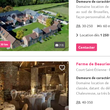
Demeure de caractèr
Domaine location de s
au sud de Bruxelles,
façon personnalisé. Anc
30-250
60 
Location dès
1 250 
. 30 km
(13)
Contacter
Ferme de Beaurie
Court-Saint-Étienne -
Demeure de caractèr
Domaine location de s
classée, datant du dé
Chaleureuse, sa très be
40-350