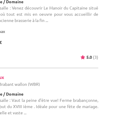
e / Domaine
alle : Venez découvrir Le Manoir du Capitaine situé
 où tout est mis en oeuvre pour vous accueillir de
ienne brasserie à la fin ...
max
€
5.0
(3)
ux
 Brabant wallon (WBR)
e / Domaine
alle : Vaut la peine d'être vue! Ferme brabançonne,
but du XVIII ième . Idéale pour une fête de mariage.
lle et vaste ...