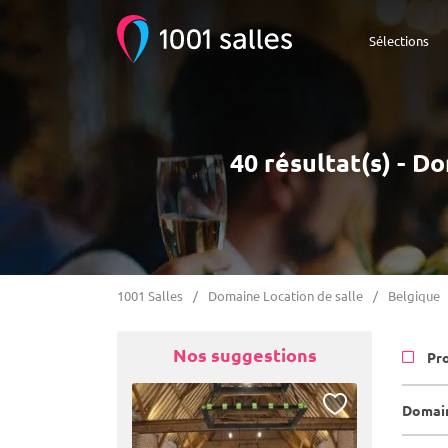
Sélections
40 résultat(s) - D
1001 Salles
Domaine Location de salle
Belgique
Nos suggestions
Pr
Domain