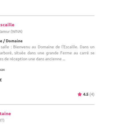
scaille
 Namur (WNA)
e / Domaine
salle : Bienvenu au Domaine de l'Escaille. Dans un
 arboré, située dans une grande Ferme au carré se
es de réception une dans ancienne ...
max
€
4.5
(4)
taine
HT)