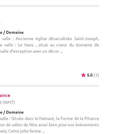
)
e / Domaine
salle : Ancienne église désacralisée Saint-Joseph,
re salle : Le Naos , situé au coeur du domaine de
salle d'exception avec un décor ...
5.0
(1)
tance
ut (WHT)
e / Domaine
alle : Située dans le Hainaut, la Ferme de la Pitance
ion de salles de fête aussi bien pour vos évènements
ls. Cette jolie ferme ...