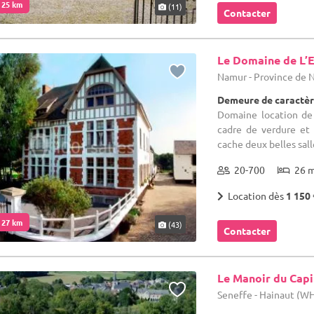
. 25 km
(11)
Contacter
Le Domaine de L’E
Namur - Province de
Demeure de caractèr
Domaine location de 
cadre de verdure et
cache deux belles sall
20-700
26 
Location dès
1 150 
. 27 km
(43)
Contacter
Le Manoir du Capi
Seneffe - Hainaut (W