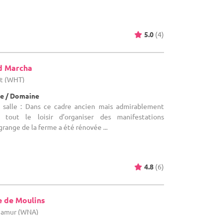
5.0
(4)
d Marcha
ut (WHT)
e / Domaine
 salle : Dans ce cadre ancien mais admirablement
 tout le loisir d’organiser des manifestations
grange de la ferme a été rénovée ...
4.8
(6)
e de Moulins
 Namur (WNA)