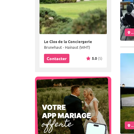
..
Le Clos de la Conciergerie
Brunehaut - Hainaut (WHT)
5.0
(5)
Contacter
..