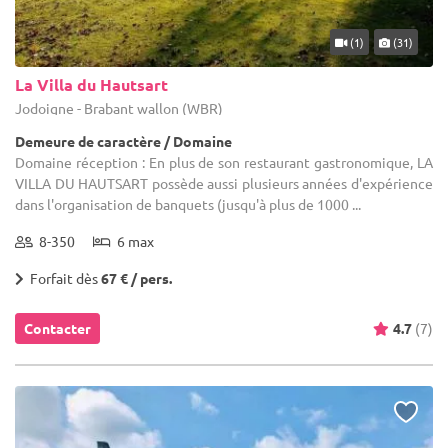
(1)
(31)
La Villa du Hautsart
Jodoigne - Brabant wallon (WBR)
Demeure de caractère / Domaine
Domaine réception : En plus de son restaurant gastronomique, LA
VILLA DU HAUTSART possède aussi plusieurs années d'expérience
dans l'organisation de banquets (jusqu'à plus de 1000 ...
8-350
6 max
Forfait dès
67 € / pers.
Contacter
4.7
(7)