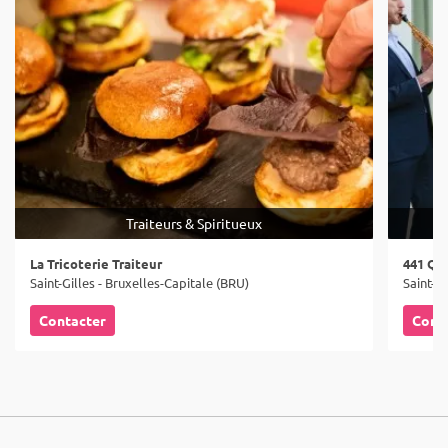
Traiteurs & Spiritueux
La Tricoterie Traiteur
441 Qu
Saint-Gilles - Bruxelles-Capitale (BRU)
Saint-Gi
Contacter
Cont