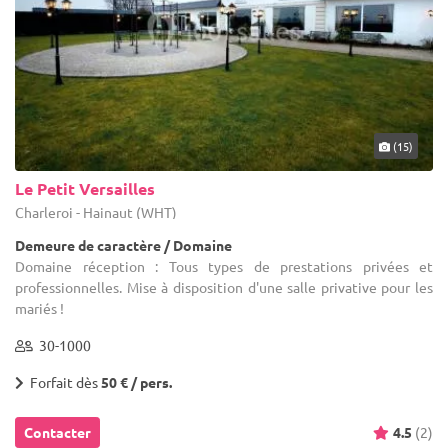
(15)
Le Petit Versailles
Charleroi - Hainaut (WHT)
Demeure de caractère / Domaine
Domaine réception : Tous types de prestations privées et
professionnelles. Mise à disposition d'une salle privative pour les
mariés !
30-1000
Forfait dès
50 € / pers.
Contacter
4.5
(2)