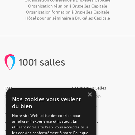
Organisation réunion à Bruxelles-Capitale
Organisation formation à Bruxelles-Capitale
Hôtel pour un séminaire à Bruxelles-Capitale
FAQ
Groupe 1001 Salles
×
Qui sommes-nous ?
1001 Salles PRO
Nos cookies vous veulent
du bien
L'équipe
1001 Traiteurs
Nous recrutons
1001 Artistes
Notre site Web utilise des cookies pour
améliorer l'expérience utilisateur. En
Nos partenaires
Reserverunbar
utilisant notre site Web, vous acceptez tous
Espace presse
MP2
les cookies conformément à notre Politique