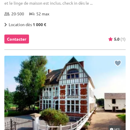
et le linge de maison est inclus. check in dès le ...
20-500
52 max
Location dès
1 000 €
Contacter
5.0
(1)
(43)