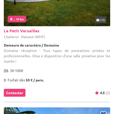
... 39 km
(15)
Le Petit Versailles
Charleroi - Hainaut (WHT)
Demeure de caractère / Domaine
Domaine réception : Tous types de prestations privées et
professionnelles. Mise à disposition d'une salle privative pour les
mariés !
30-1000
Forfait dès
50 € / pers.
Contacter
4.5
(2)