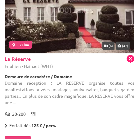
... 22 km
(6)
(47)
La Réserve
Enghien - Hainaut (WHT)
Demeure de caractère / Domaine
Domaine réception : LA RESERVE organise toutes vos
manifestations privées : mariages, anniversaires, banquets, garden
parties... En plus de son cadre magnifique, LA RESERVE vous offre
une ...
20-200
Forfait dès
125 € / pers.