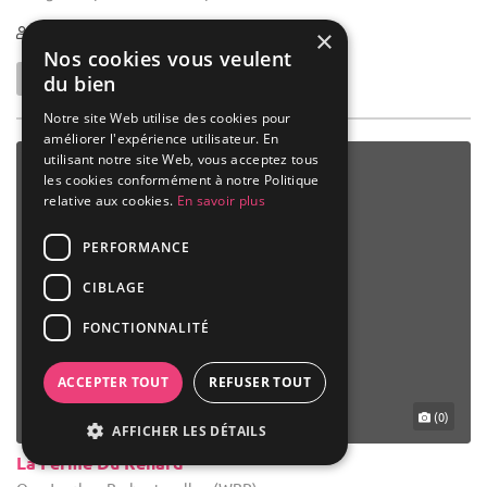
×
Nos cookies vous veulent
du bien
Notre site Web utilise des cookies pour
améliorer l'expérience utilisateur. En
utilisant notre site Web, vous acceptez tous
les cookies conformément à notre Politique
relative aux cookies.
En savoir plus
PERFORMANCE
(0)
CIBLAGE
La Ferme Du Renard
FONCTIONNALITÉ
Orp-Jauche - Brabant wallon (WBR)
Demeure de caractère / Domaine
ACCEPTER TOUT
REFUSER TOUT
Domaine réception : - Location de salle pour organisation de
réceptions en tout genre. - L’expérience que nous avons des
AFFICHER LES DÉTAILS
événements à la Ferme du Renard nous permet de vous proposer
des ...