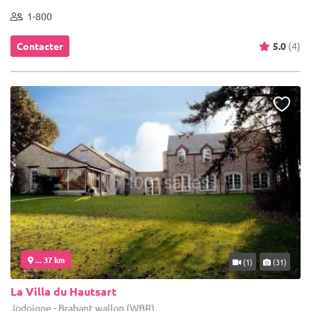
1-800
Contacter
5.0
(4)
... 37 km
(1)
(31)
La Villa du Hautsart
Jodoigne - Brabant wallon (WBR)