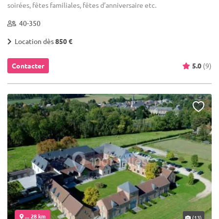
soirées, fêtes familiales, fêtes d’anniversaire etc.
40-350
Location dès
850 €
Contacter
5.0
(9)
... 28 km
(13)