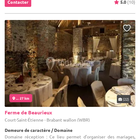
Contacter
5.0
(10)
... 27 km
(22)
Ferme de Beaurieux
Court-Saint-Étienne - Brabant wallon (WBR)
Demeure de caractère / Domaine
Domaine réception : Ce lieu permet d’organiser des mariages,