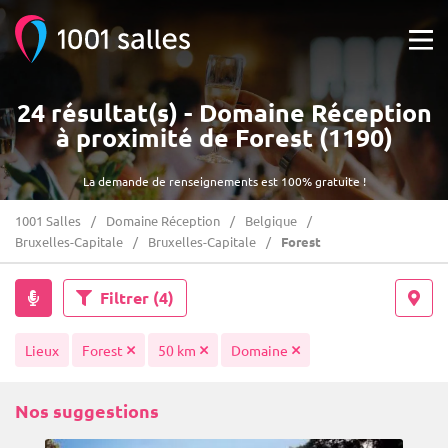
24 résultat(s) - Domaine Réception
à proximité de Forest (1190)
La demande de renseignements est 100% gratuite !
1001 Salles
Domaine Réception
Belgique
Bruxelles-Capitale
Bruxelles-Capitale
Forest
Filtrer
(4)
Lieux
Forest
50 km
Domaine
Nos suggestions