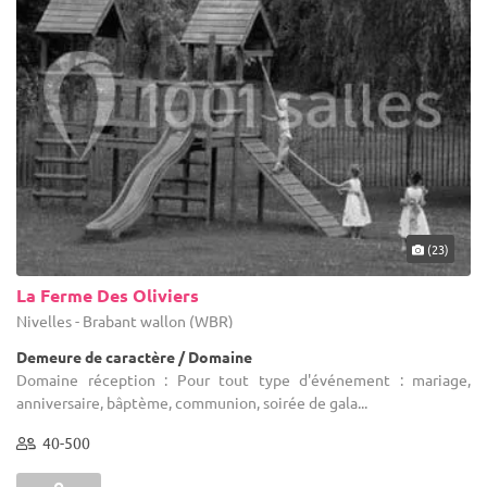
(23)
La Ferme Des Oliviers
Nivelles - Brabant wallon (WBR)
Demeure de caractère / Domaine
Domaine réception : Pour tout type d'événement : mariage,
anniversaire, bâptème, communion, soirée de gala...
40-500