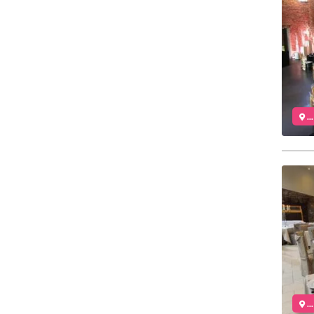
..
..