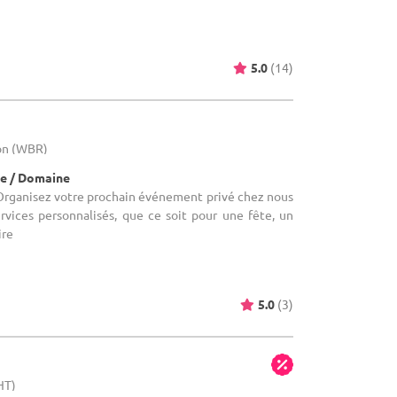
5.0
(14)
lon (WBR)
e / Domaine
Organisez votre prochain événement privé chez nous
rvices personnalisés, que ce soit pour une fête, un
ire
5.0
(3)
HT)