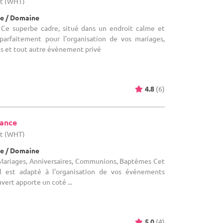
ut (WHT)
e / Domaine
 Ce superbe cadre, situé dans un endroit calme et
parfaitement pour l’organisation de vos mariages,
res et tout autre évènement privé
4.8
(6)
tance
ut (WHT)
e / Domaine
Mariages, Anniversaires, Communions, Baptêmes Cet
 est adapté à l’organisation de vos événements
uvert apporte un coté ...
5.0
(4)