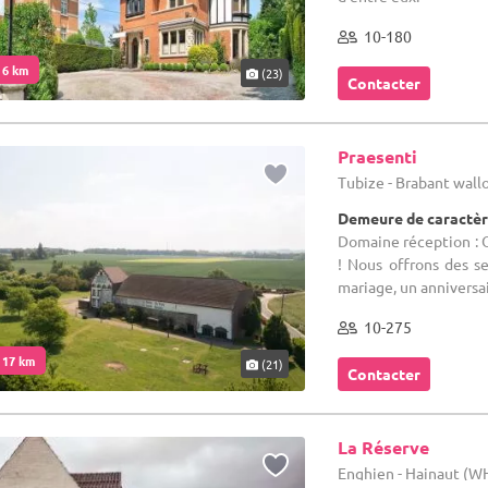
10-180
. 6 km
(23)
Contacter
Praesenti
Tubize - Brabant wal
Demeure de caractèr
Domaine réception : 
! Nous offrons des se
mariage, un anniversa
10-275
. 17 km
(21)
Contacter
La Réserve
Enghien - Hainaut (W