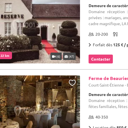
Demeure de caractèr
Domaine réception :
privées : mariages, an
cadre magnifique, LA 
20-200
Forfait dès
125 € / 
. 22 km
(6)
(47)
Contacter
Ferme de Beaurie
Court-Saint-Étienne -
Demeure de caractèr
Domaine réception : 
fêtes familiales, fêtes
40-350
Location dès
850 €