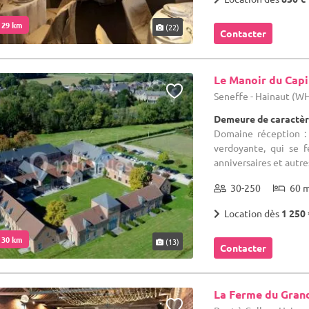
. 29 km
(22)
Contacter
Le Manoir du Capi
Seneffe - Hainaut (W
Demeure de caractèr
Domaine réception :
verdoyante, qui se f
anniversaires et autre
30-250
60 
Location dès
1 250 
. 30 km
(13)
Contacter
La Ferme du Gran