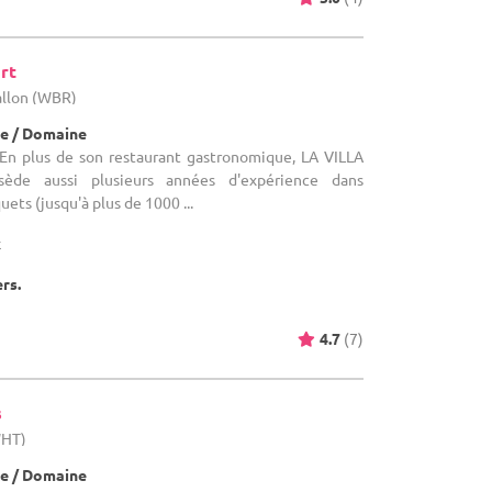
rt
allon (WBR)
e / Domaine
En plus de son restaurant gastronomique, LA VILLA
de aussi plusieurs années d'expérience dans
uets (jusqu'à plus de 1000 ...
x
ers.
4.7
(7)
s
WHT)
e / Domaine