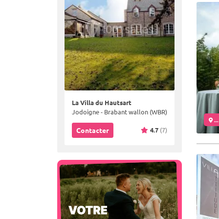
La Villa du Hautsart
Jodoigne - Brabant wallon (WBR)
..
4.7
(7)
Contacter