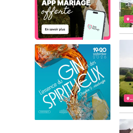
..
..