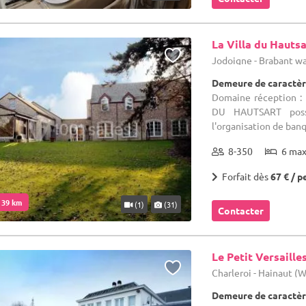
La Villa du Hautsa
Jodoigne - Brabant w
Demeure de caractèr
Domaine réception : 
DU HAUTSART possè
l'organisation de banq
8-350
6 ma
Forfait dès
67 € / p
. 39 km
(1)
(31)
Contacter
Le Petit Versaille
Charleroi - Hainaut (
Demeure de caractèr