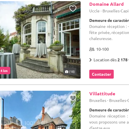
Domaine Allard
Uccle - Bruxelles-Cap
Demeure de caractèr
Domaine réception : 
fête privée, réceptio
chaleureuse.
10-100
Location dès
2 178 
. 4 km
(18)
Contacter
Villattitude
Bruxelles - Bruxelles
Demeure de caractèr
Domaine réception :
vous proposons une 
d’entre eux.