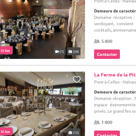
Pont-à-Celles - Haina
Demeure de caractèr
Domaine réception :
verdoyant, convient 
cocktails, anniversai
5-800
. 33 km
(1)
(24)
Contacter
La Ferme de la Pi
Pont-à-Celles - Haina
Demeure de caractèr
Domaine réception : 
espace événementiel
privés. Le grand feu o
1-800
. 35 km
(12)
Contacter