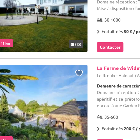
Domaine réception : T
Mise à disposition d'un
30-1000
Forfait dès
50 € / p
. 41 km
(15)
Contacter
La Ferme de Wid
Le Rœulx - Hainaut (
Demeure de caractèr
Domaine réception :
apéritif et se prête
encore à une Garden Pa
35-600
Forfait dès
200 € / 