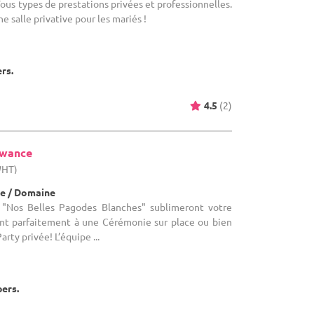
ous types de prestations privées et professionnelles.
e salle privative pour les mariés !
ers.
4.5
(2)
ewance
WHT)
e / Domaine
 "Nos Belles Pagodes Blanches" sublimeront votre
ront parfaitement à une Cérémonie sur place ou bien
rty privée! L’équipe ...
pers.