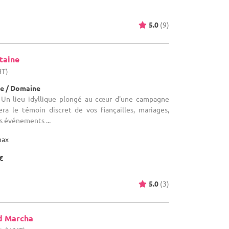
5.0
(9)
taine
HT)
e / Domaine
 Un lieu idyllique plongé au cœur d'une campagne
era le témoin discret de vos fiançailles, mariages,
s événements ...
max
€
5.0
(3)
d Marcha