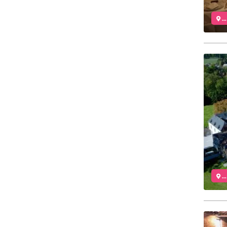
..
..