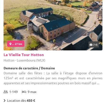
... 27 km
(14)
La Vieille Tour Hotton
Hotton - Luxembourg (WLX)
Demeure de caractère / Domaine
Domaine salle des fêtes : La salle à l'étage dispose d’environ
125m² et est caractérisée par ses magnifiques murs en pierres
apparentes et ses impressionnantes poutres en bois massif qui ...
1-149
9 max
Location dès
450 €