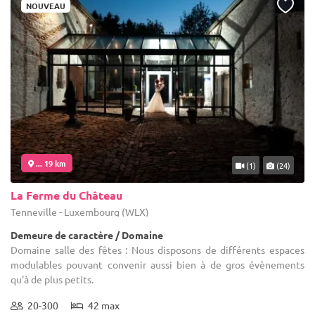
NOUVEAU
... 19 km
(1)
(24)
La Ferme du Château
Tenneville - Luxembourg (WLX)
Demeure de caractère / Domaine
Domaine salle des fêtes : Nous disposons de différents espaces
modulables pouvant convenir aussi bien à de gros évènements
qu'à de plus petits.
20-300
42 max