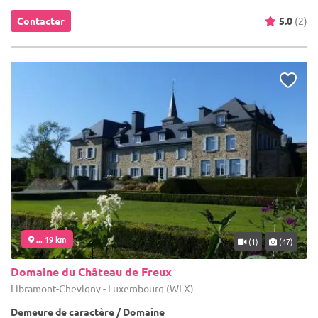
Contacter
5.0
(2)
... 19 km
(1)
(47)
Domaine du Château de Freux
Libramont-Chevigny - Luxembourg (WLX)
Demeure de caractère / Domaine