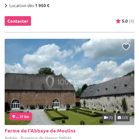
Location dès
1 950 €
Contacter
5.0
(4)
... 37 km
(1)
(23)
Ferme de l'Abbaye de Moulins
Anhée - Province de Namur (WNA)