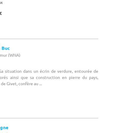
ax
€
 Buc
Namur (WNA)
Sa situation dans un écrin de verdure, entourée de
rborés ainsi que sa construction en pierre du pays,
de Givet, confère au ...
igne