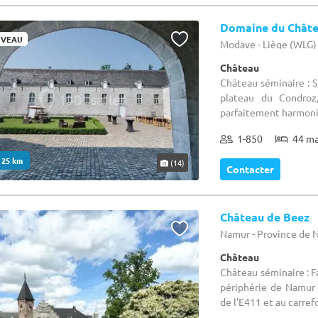
Domaine du Chât
VEAU
Modave - Liège (WLG)
Château
Château séminaire : 
plateau du Condro
parfaitement harmonie
1-850
44 m
. 25 km
(14)
Contacter
Château de Beez
Namur - Province de
Château
Château séminaire : F
périphérie de Namur
de l'E411 et au carrefo