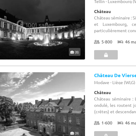
Tellin - Luxembourg 
Château
Château séminaire : Si
et Luxembourg, ce
particulièrement conv
5-800
46 m
(8)
Château De Viers
Modave - Liège (WLG)
Château
Château séminaire : 
ondulé, les routent 
(crêtes) et descendant
1-600
46 m
(9)