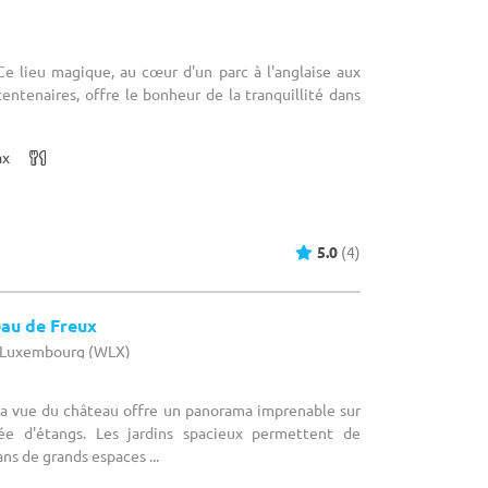
Ce lieu magique, au cœur d'un parc à l'anglaise aux
centenaires, offre le bonheur de la tranquillité dans
ax
5.0
(4)
au de Freux
- Luxembourg (WLX)
La vue du château offre un panorama imprenable sur
ée d'étangs. Les jardins spacieux permettent de
ans de grands espaces ...