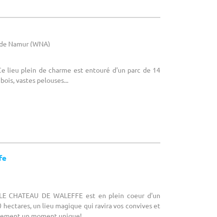
e de Namur (WNA)
Ce lieu plein de charme est entouré d'un parc de 14
bois, vastes pelouses...
fe
 LE CHATEAU DE WALEFFE est en plein coeur d'un
 hectares, un lieu magique qui ravira vos convives et
énement un moment unique!