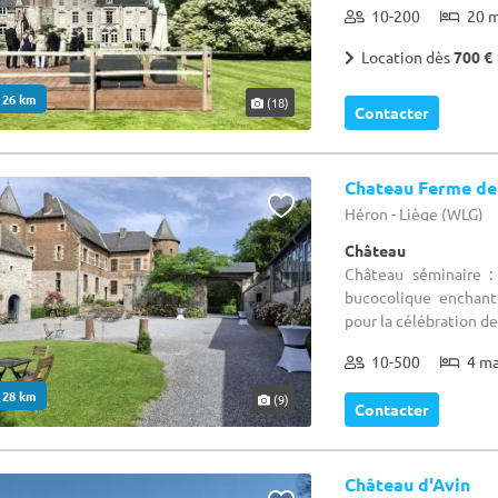
10-200
20 
Location dès
700 €
. 26 km
(18)
Contacter
Chateau Ferme de
Héron - Liège (WLG)
Château
Château séminaire :
bucocolique enchant
pour la célébration de
10-500
4 m
. 28 km
(9)
Contacter
Château d'Avin