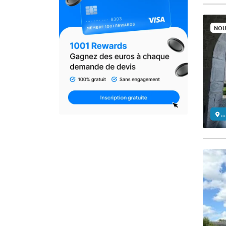
NOU
..