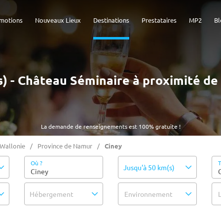
motions
Nouveaux Lieux
Destinations
Prestataires
MP2
Bl
s) - Château Séminaire à proximité de
La demande de renseignements est 100% gratuite !
Wallonie
Province de Namur
Ciney
Où ?
T
Jusqu'à 50 km(s)
Hébergement
Environnement
L