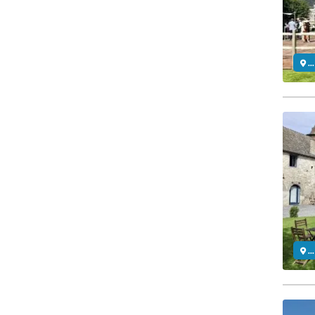
..
..