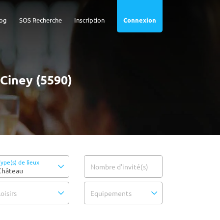
og
SOS Recherche
Inscription
Connexion
 Ciney (5590)
ype(s) de lieux
Nombre d'invité(s)
Château
oisirs
Equipements