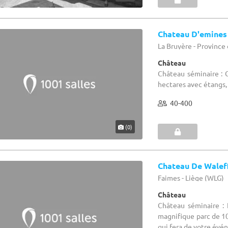
Chateau D'emines
La Bruyère - Provinc
Château
Château séminaire : 
hectares avec étangs, 
40-400
(0)
Chateau De Walef
Faimes - Liège (WLG)
Château
Château séminaire :
magnifique parc de 10
qui fera de votre év