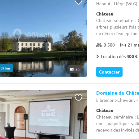
Hannut - Liège (WLG)
Château
Château séminaire : 
arbres plusieurs fois 
un décor d'exception.
0-500
21 m
Location dès
400 €
. 39 km
(20)
Contacter
Domaine du Châte
Libramont-Chevigny 
Château
Château séminaire : 
une magnifique vall
recevoir des invités d