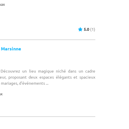
max
5.0
(1)
 Marsinne
 Découvrez un lieu magique niché dans un cadre
eur, proposant deux espaces élégants et spacieux
 mariages, d'événements ...
ax