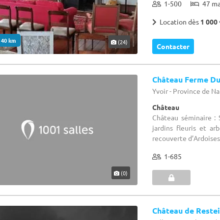
1-500
47 m
Location dès
1 000 
. 40 km
(24)
Contacter
Château Ferme Du
Yvoir - Province de 
Château
Château séminaire : 
jardins fleuris et a
recouverte d’Ardoises 
1-685
(0)
Château de Reste