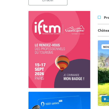
Pr
Châtea
NOU
..