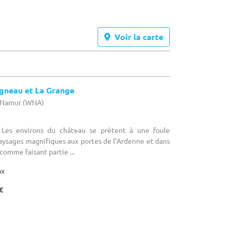
Voir la carte
Agneau et La Grange
e Namur (WNA)
 Les environs du château se prêtent à une foule
paysages magnifiques aux portes de l’Ardenne et dans
comme faisant partie ...
ax
€