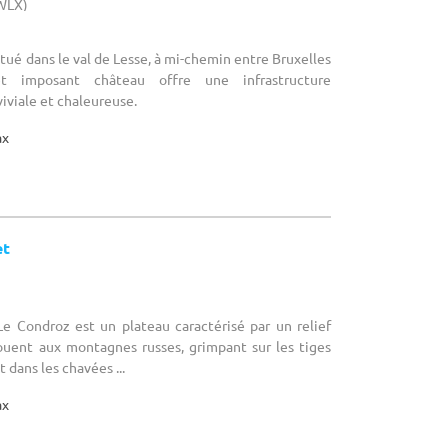
(WLX)
tué dans le val de Lesse, à mi-chemin entre Bruxelles
t imposant château offre une infrastructure
iviale et chaleureuse.
ax
et
Le Condroz est un plateau caractérisé par un relief
jouent aux montagnes russes, grimpant sur les tiges
 dans les chavées ...
ax