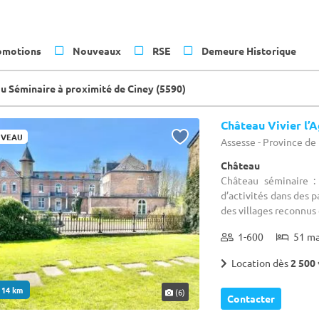
omotions
Nouveaux
RSE
Demeure Historique
u Séminaire à proximité de Ciney (5590)
Château Vivier l’
VEAU
Assesse - Province d
Château
Château séminaire :
d’activités dans des 
des villages reconnus 
1-600
51 m
Location dès
2 500 
. 14 km
(6)
Contacter