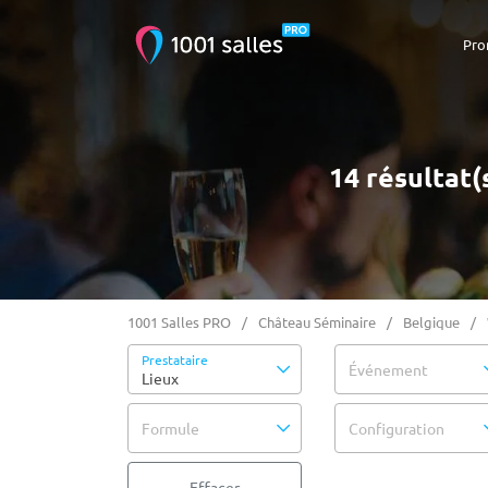
Pro
14 résultat(
1001 Salles PRO
Château Séminaire
Belgique
Prestataire
Événement
Lieux
Formule
Configuration
Effacer