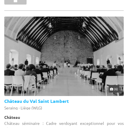
(6)
Château du Val Saint Lambert
Seraing - Liège (WLG)
Château
Château séminaire : Cadre verdoyant exceptionnel pour vos