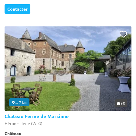
Contacter
... 7 km
(9)
Chateau Ferme de Marsinne
Héron - Liège (WLG)
Château