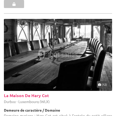
(12)
La Maison De Hary Cot
Durbuy - Luxembourg (WLX)
Demeure de caractère / Domaine
Domaine mariage : Hary Cot est situé à l'entrée du petit village