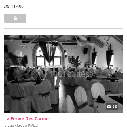
11-400
(24)
La Ferme Des Carmes
Liège - Liège (WLG)