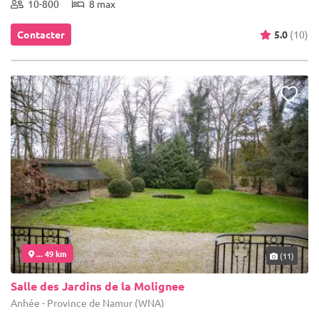
10-800
8 max
Contacter
5.0
(10)
... 49 km
(11)
Salle des Jardins de la Molignee
Anhée - Province de Namur (WNA)