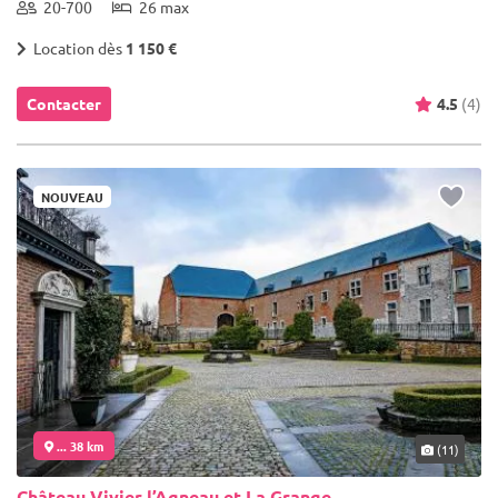
20-700
26 max
Location dès
1 150 €
Contacter
4.5
(4)
NOUVEAU
... 38 km
(11)
Château Vivier l’Agneau et La Grange