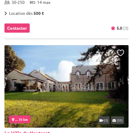
30-250
14 max
Location dès
500 €
Contacter
5.0
(3)
... 35 km
(1)
(31)
La Villa du Hautsart