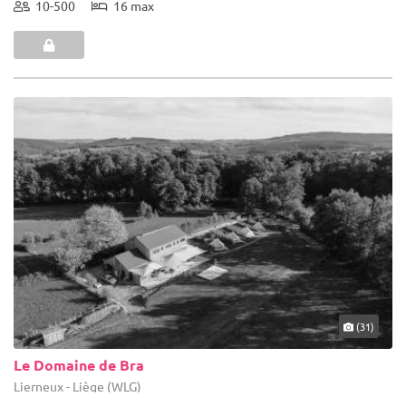
10-500
16 max
(31)
Le Domaine de Bra
Lierneux - Liège (WLG)