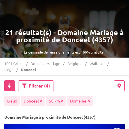
21 résultat(s) - Domaine Mariage à
proximité de Donceel (4357)
La demande de renseignements est 100% gratuite !
1001 Salles
Domaine Mariage
Belgique
Wallonie
Liège
Donceel
Filtrer
(4)
Lieux
Donceel
50 km
Domaine
Domaine Mariage à proximité de Donceel (4357)