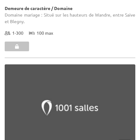
Demeure de caractère / Domaine
Domaine mariage : Situé sur les hauteurs de Wandre, entre Saive
et Blegny.
1-300
100 max