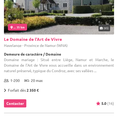
... 35 km
(65)
Le Domaine de l'Art de Vivre
Havelange - Province de Namur (WNA)
Demeure de caractère / Domaine
Domaine mariage : Situé entre Liège, Namur et Marche, le
Domaine de l’Art de Vivre vous accueille dans un environnement
naturel préservé, typique du Condroz, avec ses vallées ...
1-200
20 max
Forfait dès
2 350 €
Contacter
5.0
(16)