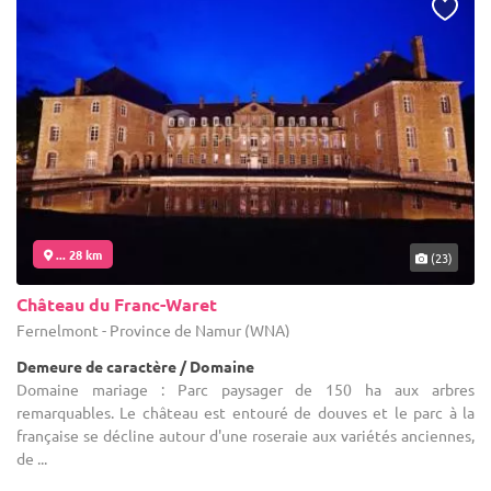
... 28 km
(23)
Château du Franc-Waret
Fernelmont - Province de Namur (WNA)
Demeure de caractère / Domaine
Domaine mariage : Parc paysager de 150 ha aux arbres
remarquables. Le château est entouré de douves et le parc à la
française se décline autour d'une roseraie aux variétés anciennes,
de ...