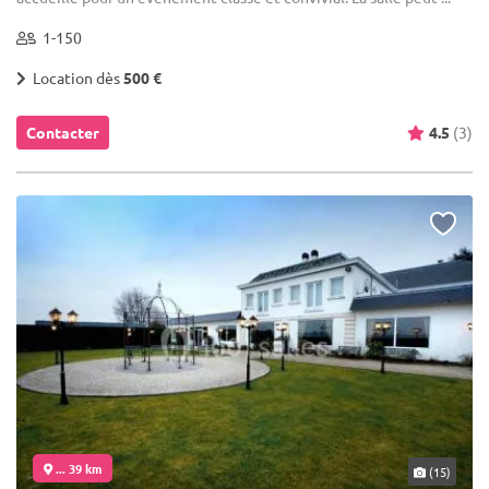
1-150
Location dès
500 €
Contacter
4.5
(3)
... 39 km
(15)