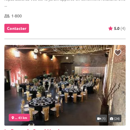
...
1-800
Contacter
5.0
(4)
... 43 km
(1)
(24)