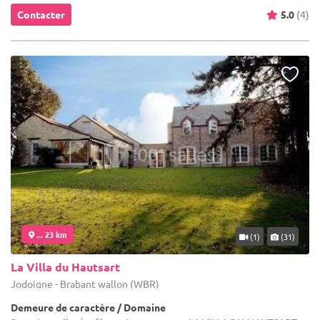
Contacter
5.0
(4)
... 23 km
(1)
(31)
La Villa du Hautsart
Jodoigne - Brabant wallon (WBR)
Demeure de caractère / Domaine