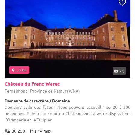
... 3 km
(23)
Château du Franc-Waret
Fernelmont - Province de Namur (WNA)
Demeure de caractère / Domaine
Domaine salle des fêtes : Nous pouvons accueillir de 20 à 300
personnes. 2 lieux au cœur du Château sont à votre disposition:
L’Orangerie et le Tulipier
30-250
14 max