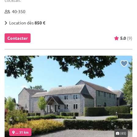
40-350
Location dès
850 €
Contacter
5.0
(9)
... 31 km
(65)