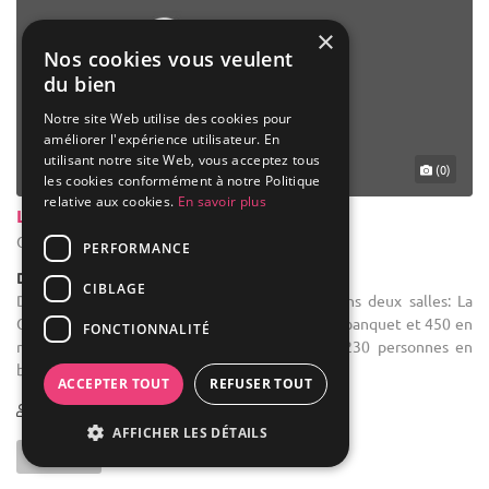
×
Nos cookies vous veulent
du bien
Notre site Web utilise des cookies pour
améliorer l'expérience utilisateur. En
utilisant notre site Web, vous acceptez tous
(0)
les cookies conformément à notre Politique
relative aux cookies.
En savoir plus
Le Domaine Du Grand Foriest
Genappe - Brabant wallon (WBR)
PERFORMANCE
Demeure de caractère / Domaine
CIBLAGE
Domaine salle des fêtes : Nous vous proposons deux salles: La
GRANGE : qui peut accueillir 200 personnes en banquet et 450 en
FONCTIONNALITÉ
réception La BERGERIE : elle peut accueillir 230 personnes en
banquet ...
ACCEPTER TOUT
REFUSER TOUT
80-450
AFFICHER LES DÉTAILS