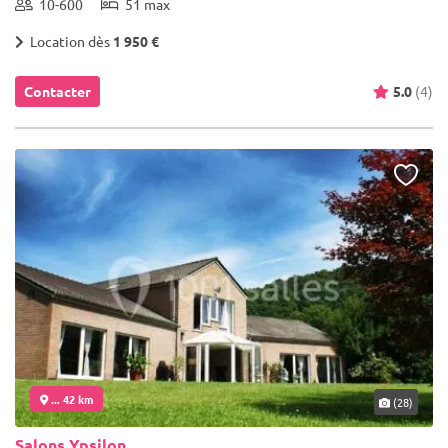
10-600
51 max
Location dès
1 950 €
Contacter
5.0
(4)
... 42 km
(28)
Salons Ypsilon