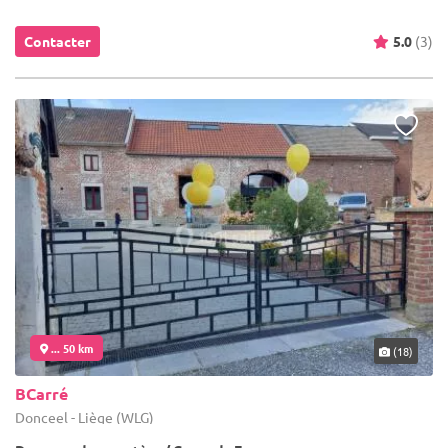
Contacter
5.0
(3)
... 50 km
(18)
BCarré
Donceel - Liège (WLG)