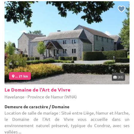
... 21 km
(65)
Le Domaine de l'Art de Vivre
Havelange - Province de Namur (WNA)
Demeure de caractère / Domaine
Location de salle de mariage : Situé entre Liège, Namur et Marche,
le Domaine de l’Art de Vivre vous accueille dans un
environnement naturel préservé, typique du Condroz, avec ses
vallées ...