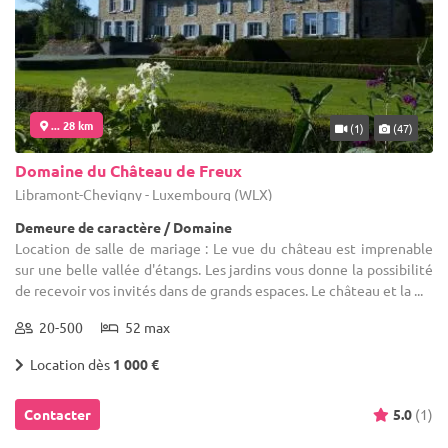
... 28 km
(1)
(47)
Domaine du Château de Freux
Libramont-Chevigny - Luxembourg (WLX)
Demeure de caractère / Domaine
Location de salle de mariage : Le vue du château est imprenable
sur une belle vallée d'étangs. Les jardins vous donne la possibilité
de recevoir vos invités dans de grands espaces. Le château et la ...
20-500
52 max
Location dès
1 000 €
Contacter
5.0
(1)