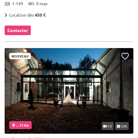
1-149
9 max
Location dès
450 €
Contacter
NOUVEAU
... 13 km
(1)
(24)