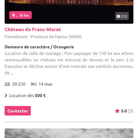
... 50 km
(23)
Château du Franc-Waret
Fernelmont - Province de Namur (WNA)
Demeure de caractère / Orangerie
Location de salle de mariage : Parc paysager de 150 ha aux arbres
remarquables. Le château est entouré de douves et le parc à la
française se décline autour d'une roseraie aux variétés anciennes,
de ...
30-250
14 max
Location dès
500 €
Contacter
5.0
(3)