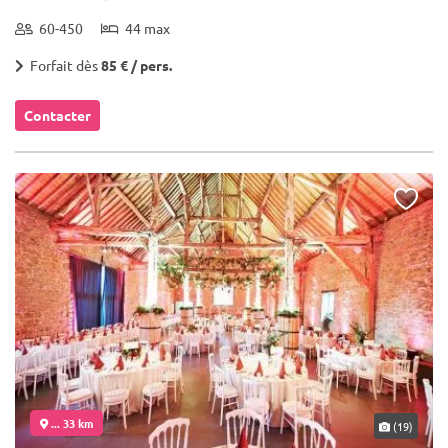
60-450
44 max
Forfait dès
85 € / pers.
Contacter
... 33 km
(19)