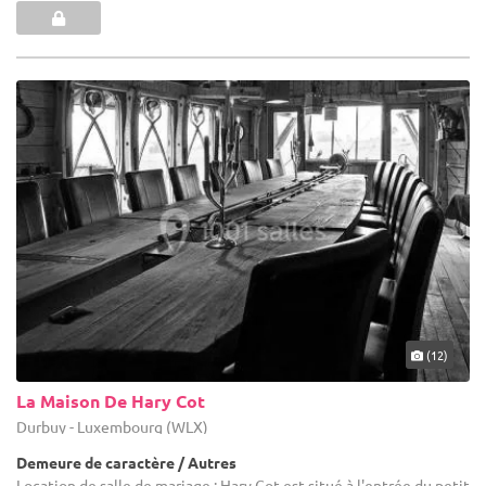
(12)
La Maison De Hary Cot
Durbuy - Luxembourg (WLX)
Demeure de caractère / Autres
Location de salle de mariage : Hary Cot est situé à l'entrée du petit