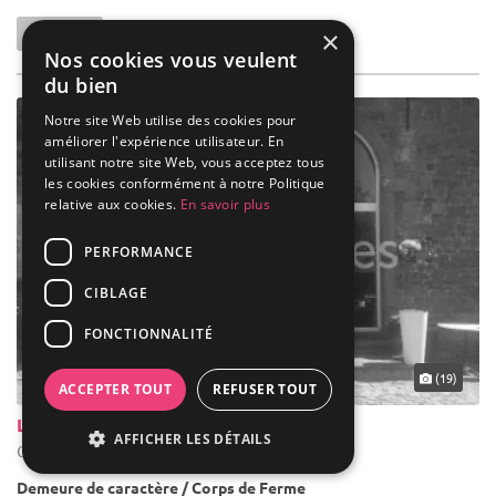
×
Nos cookies vous veulent
du bien
Notre site Web utilise des cookies pour
améliorer l'expérience utilisateur. En
utilisant notre site Web, vous acceptez tous
les cookies conformément à notre Politique
relative aux cookies.
En savoir plus
PERFORMANCE
CIBLAGE
FONCTIONNALITÉ
(19)
ACCEPTER TOUT
REFUSER TOUT
La Ferme D'achêne
AFFICHER LES DÉTAILS
Ciney - Province de Namur (WNA)
Demeure de caractère / Corps de Ferme