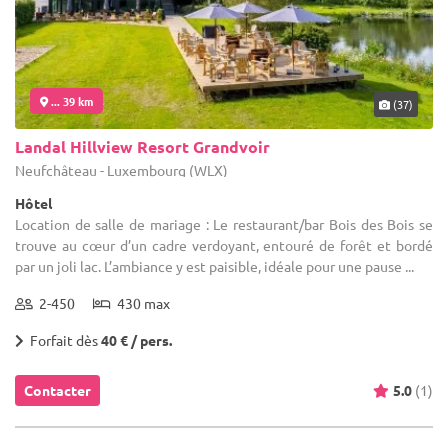
... 39 km
(37)
Landal Hillview Resort Grandvoir
Neufchâteau - Luxembourg (WLX)
Hôtel
Location de salle de mariage : Le restaurant/bar Bois des Bois se
trouve au cœur d’un cadre verdoyant, entouré de forêt et bordé
par un joli lac. L’ambiance y est paisible, idéale pour une pause ...
2-450
430 max
Forfait dès
40 € / pers.
Contacter
5.0
(1)