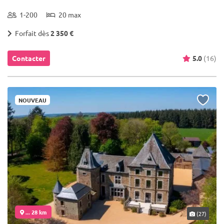
1-200
20 max
Forfait dès
2 350 €
Contacter
5.0
(16)
NOUVEAU
... 28 km
(27)