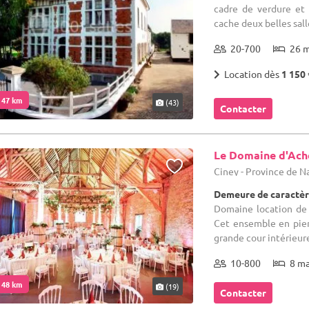
cadre de verdure et
cache deux belles sall
20-700
26 
Location dès
1 150 
. 47 km
(43)
Contacter
Le Domaine d'Ach
Ciney - Province de 
Demeure de caractèr
Domaine location de 
Cet ensemble en pier
grande cour intérieure
10-800
8 m
. 48 km
(19)
Contacter