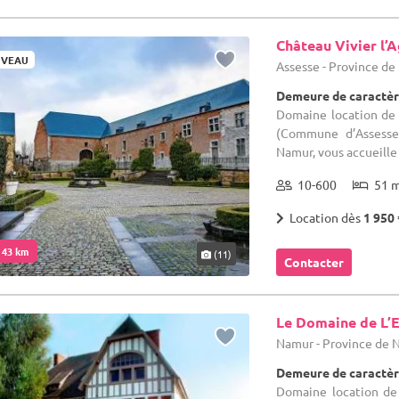
Château Vivier l’
VEAU
Assesse - Province d
Demeure de caractèr
Domaine location de s
(Commune d’Assesse
Namur, vous accueille 
10-600
51 
Location dès
1 950 
. 43 km
(11)
Contacter
Le Domaine de L’E
Namur - Province de
Demeure de caractèr
Domaine location de 