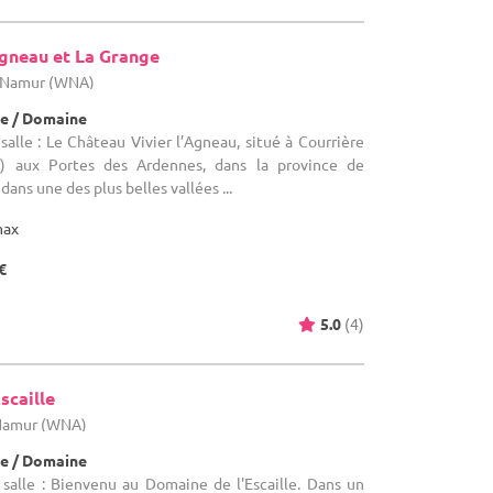
Agneau et La Grange
e Namur (WNA)
e / Domaine
alle : Le Château Vivier l’Agneau, situé à Courrière
) aux Portes des Ardennes, dans la province de
dans une des plus belles vallées ...
max
€
5.0
(4)
scaille
 Namur (WNA)
e / Domaine
salle : Bienvenu au Domaine de l'Escaille. Dans un