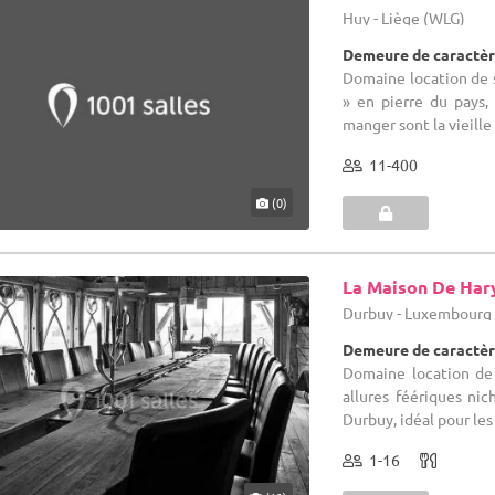
Huy - Liège (WLG)
Demeure de caractèr
Domaine location de sa
» en pierre du pays,
manger sont la vieille
11-400
(0)
La Maison De Har
Durbuy - Luxembourg
Demeure de caractèr
Domaine location de 
allures féériques nic
Durbuy, idéal pour les
1-16