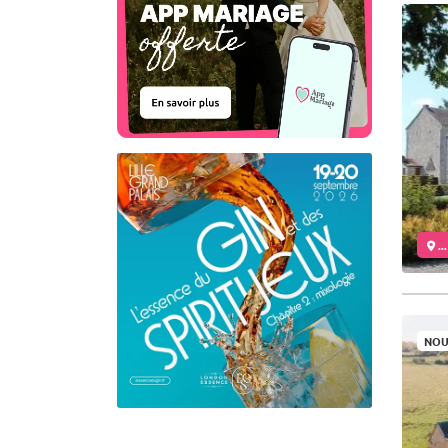
..
NOU