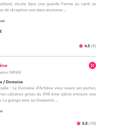
 arboré, située dans une grande Ferme au carré se
es de réception une dans ancienne ...
max
€
4.5
(4)
êne
Namur (WNA)
e / Domaine
salle : Le Domaine d’Achêne vous ouvre ses portes.
res calcaires grises du XVII ème siècle entoure une
. La grange avec sa charpente ...
ax
5.0
(10)