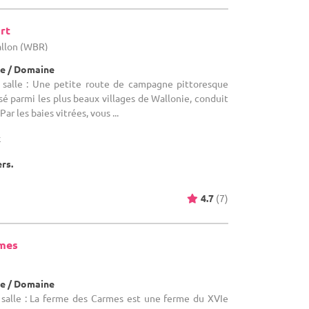
rt
allon (WBR)
e / Domaine
 salle : Une petite route de campagne pittoresque
sé parmi les plus beaux villages de Wallonie, conduit
Par les baies vitrées, vous ...
x
ers.
4.7
(7)
rmes
e / Domaine
salle : La ferme des Carmes est une ferme du XVIe