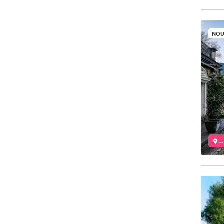
NOU
..