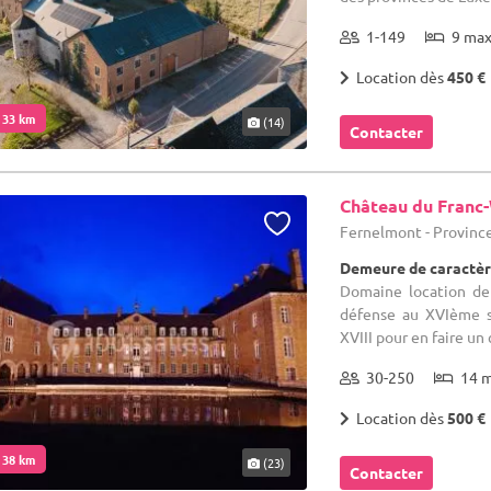
1-149
9 ma
Location dès
450 €
. 33 km
(14)
Contacter
Château du Franc
Fernelmont - Provin
Demeure de caractèr
Domaine location de 
défense au XVIème s
XVIII pour en faire un 
30-250
14 
Location dès
500 €
. 38 km
(23)
Contacter