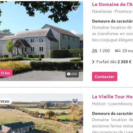
Le Domaine de l'A
Havelange - Provinc
Demeure de caractèr
Domaine location de s
se transforme en sou
lieu conjugue élégance
1-200
20 m
Forfait dès
2 350 €
. 33 km
(65)
Contacter
La Vieille Tour H
VEAU
Hotton - Luxembourg
Demeure de caractèr
Domaine location de
ancienne ferme restau
des provinces de Luxe