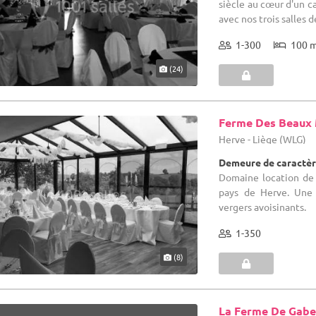
siècle au cœur d'un c
avec nos trois salles d
1-300
100 
(24)
Ferme Des Beaux
Herve - Liège (WLG)
Demeure de caractèr
Domaine location de 
pays de Herve. Une 
vergers avoisinants.
1-350
(8)
La Ferme De Gabe