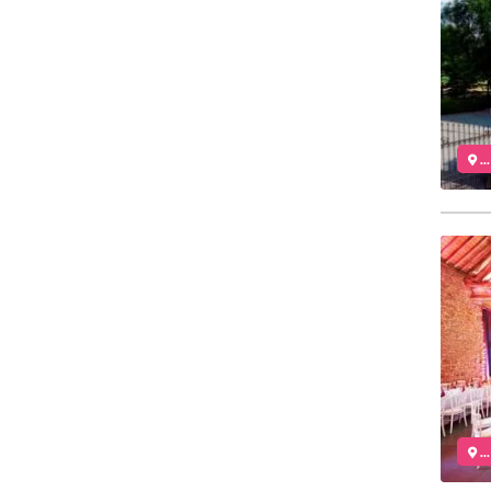
..
..