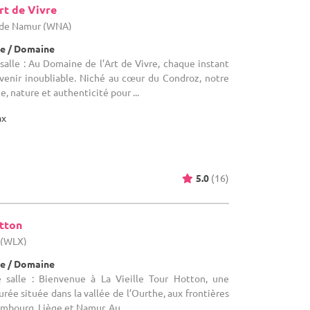
rt de Vivre
e de Namur (WNA)
e / Domaine
alle : Au Domaine de l’Art de Vivre, chaque instant
venir inoubliable. Niché au cœur du Condroz, notre
, nature et authenticité pour ...
ax
5.0
(16)
otton
 (WLX)
e / Domaine
 salle : Bienvenue à La Vieille Tour Hotton, une
rée située dans la vallée de l’Ourthe, aux frontières
mbourg, Liège et Namur. Au ...