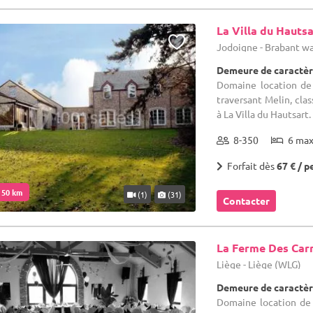
La Villa du Hautsa
Jodoigne - Brabant w
Demeure de caractèr
Domaine location de
traversant Melin, clas
à La Villa du Hautsart. 
8-350
6 ma
Forfait dès
67 € / p
. 50 km
(1)
(31)
Contacter
La Ferme Des Ca
Liège - Liège (WLG)
Demeure de caractèr
Domaine location de 