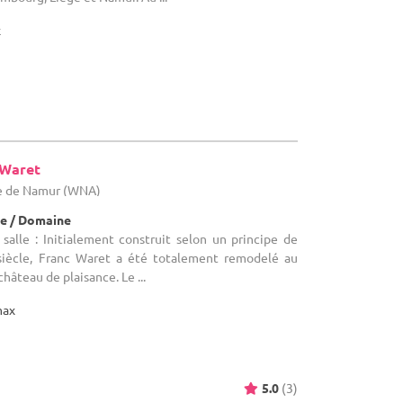
x
-Waret
ce de Namur (WNA)
e / Domaine
salle : Initialement construit selon un principe de
iècle, Franc Waret a été totalement remodelé au
château de plaisance. Le ...
max
5.0
(3)