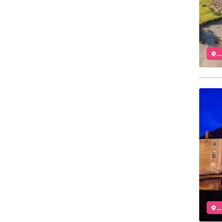
..
..