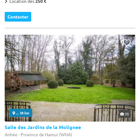
Location dès
250 €
Contacter
... 38 km
(9)
Salle des Jardins de la Molignee
Anhée - Province de Namur (WNA)