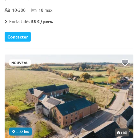
10-200
18 max
Forfait dès
53 € / pers.
Contacter
NOUVEAU
... 22 km
(16)