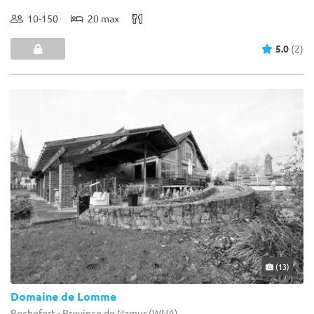
10-150
20 max
5.0
(2)
(13)
Domaine de Lomme
Rochefort - Province de Namur (WNA)