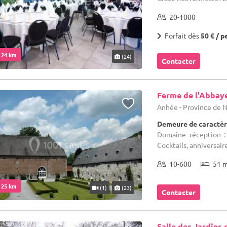
20-1000
Forfait dès
50 € / p
. 24 km
(24)
Contacter
Ferme de l'Abbay
Anhée - Province de
Demeure de caractèr
Domaine réception :
Cocktails, anniversai
10-600
51 
. 25 km
(1)
(23)
Contacter
Salle des Jardins 