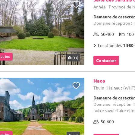
Anhée - Province de
Demeure de caractèr
Domaine réception : T
50-400
100 
Location dès
1 950 
. 25 km
(11)
Contacter
Naos
Thuin - Hainaut (WHT
Demeure de caractèr
Domaine réception :
notre savoir-faire et 
50-600
. 26 km