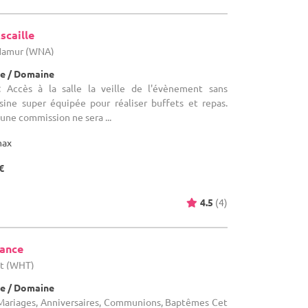
scaille
 Namur (WNA)
e / Domaine
 Accès à la salle la veille de l'évènement sans
ine super équipée pour réaliser buffets et repas.
une commission ne sera ...
max
€
4.5
(4)
tance
ut (WHT)
e / Domaine
Mariages, Anniversaires, Communions, Baptêmes Cet