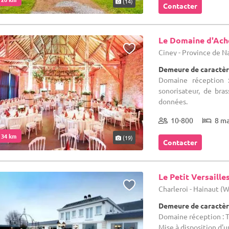
(14)
Contacter
Le Domaine d'Ach
Ciney - Province de 
Demeure de caractèr
Domaine réception :
sonorisateur, de bra
données.
10-800
8 m
. 34 km
(19)
Contacter
Le Petit Versaille
Charleroi - Hainaut (
Demeure de caractèr
Domaine réception : T
Mise à disposition d'un