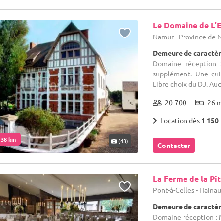
Le Domaine de L’E
Namur - Province de
Demeure de caractèr
Domaine réception :
supplément. Une cuis
Libre choix du DJ. Auc
20-700
26 
Location dès
1 150 
. 38 km
(43)
Contacter
La Ferme de la Pi
Pont-à-Celles - Haina
Demeure de caractèr
Domaine réception : 