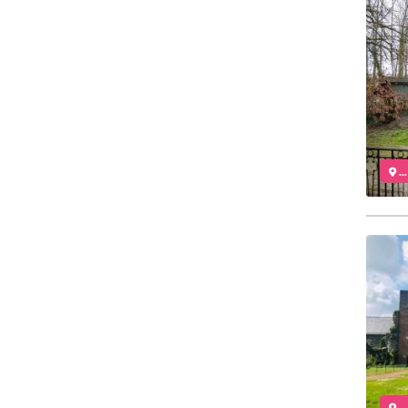
..
..