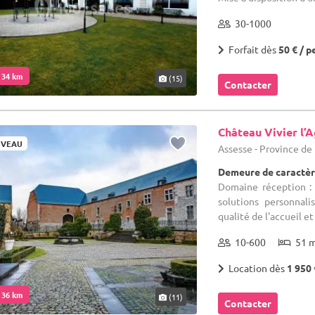
30-1000
Forfait dès
50 € / p
. 34 km
(15)
Contacter
Château Vivier l’
VEAU
Assesse - Province d
Demeure de caractèr
Domaine réception : 
solutions personnal
qualité de l'accueil et 
10-600
51 
Location dès
1 950 
. 36 km
(11)
Contacter