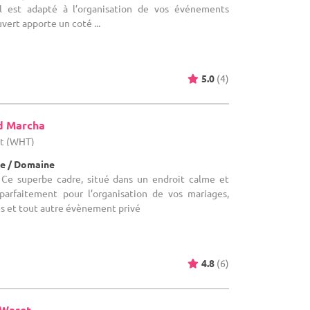
 est adapté à l’organisation de vos événements
uvert apporte un coté ...
5.0
(4)
d Marcha
ut (WHT)
e / Domaine
 Ce superbe cadre, situé dans un endroit calme et
parfaitement pour l’organisation de vos mariages,
res et tout autre évènement privé
4.8
(6)
-Waret