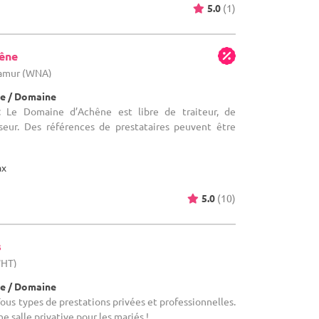
5.0
(1)
êne
Namur (WNA)
e / Domaine
 Le Domaine d’Achêne est libre de traiteur, de
sseur. Des références de prestataires peuvent être
ax
5.0
(10)
s
WHT)
e / Domaine
ous types de prestations privées et professionnelles.
e salle privative pour les mariés !