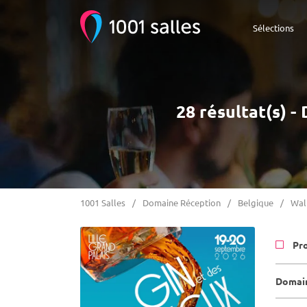
Sélections
28 résultat(s) -
1001 Salles
Domaine Réception
Belgique
Wal
Pr
Domain