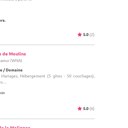
ers.
5.0
(2)
e de Moulins
 Namur (WNA)
e / Domaine
 Mariages, Hébergement (5 gîtes - 50 couchages),
res…
max
5.0
(6)
de la Molignee