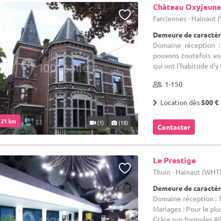
Château Oxyjeune
Farciennes - Hainaut
Demeure de caractèr
Domaine réception :
pouvons toutefois vo
qui ont l'habitude d'y t
1-150
Location dès
500 €
. 21 km
(1)
(18)
Contacter
Le Prestige
Thuin - Hainaut (WHT
Demeure de caractèr
Domaine réception : T
Mariages : Pour le plu
Grâce nos formules All 