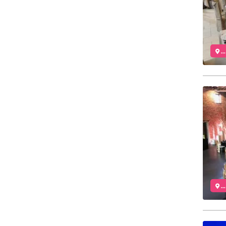
..
..