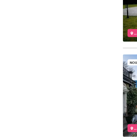
..
NOU
..