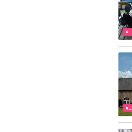
..
..