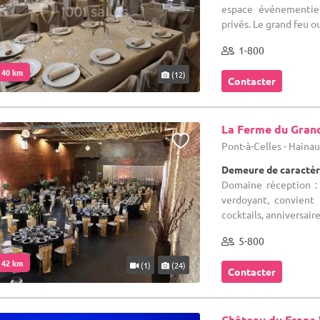
espace événementiel
privés. Le grand feu o
1-800
. 40 km
(12)
Contacter
La Ferme du Gran
Pont-à-Celles - Haina
Demeure de caractèr
Domaine réception :
verdoyant, convient 
cocktails, anniversai
5-800
. 42 km
(1)
(24)
Contacter
Château du Franc