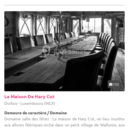
(12)
La Maison De Hary Cot
Durbuy - Luxembourg (WLX)
Demeure de caractère / Domaine
Domaine salle des fêtes : La maison de Hary Cot, un lieu insolite
aux allures féériques niché dans un petit village de Wallonie, aux