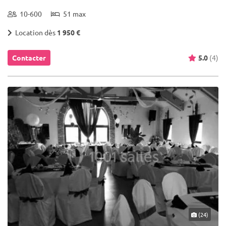
10-600
51 max
Location dès
1 950 €
Contacter
5.0
(4)
(24)