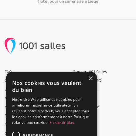
Hôtel pour un séminaire à Liège
FAQ
Groupe 1001 Salles
×
Qui sommes-nous ?
1001 Salles PRO
Nos cookies vous veulent
du bien
L'équipe
1001 Traiteurs
Nous recrutons
1001 Artistes
Notre site Web utilise des cookies pour
améliorer l'expérience utilisateur. En
Nos partenaires
Reserverunbar
utilisant notre site Web, vous acceptez tous
Espace presse
MP2
les cookies conformément à notre Politique
relative aux cookies.
En savoir plus
Mentions légales
CGV
PERFORMANCE