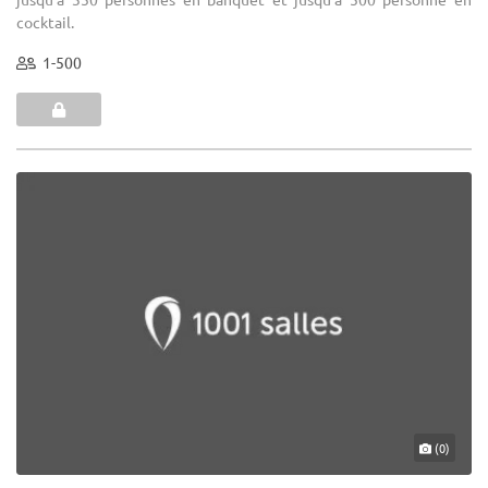
cocktail.
1-500
(0)