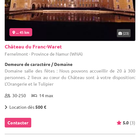
... 45 km
(23)
Château du Franc-Waret
Fernelmont - Province de Namur (WNA)
Demeure de caractère / Domaine
Domaine salle des fêtes : Nous pouvons accueillir de 20 à 300
personnes. 2 lieux au cœur du Château sont à votre disposition:
L’Orangerie et le Tulipier
30-250
14 max
Location dès
500 €
Contacter
5.0
(3)