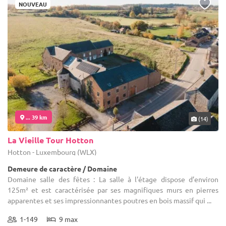
NOUVEAU
... 39 km
(14)
La Vieille Tour Hotton
Hotton - Luxembourg (WLX)
Demeure de caractère / Domaine
Domaine salle des fêtes : La salle à l'étage dispose d’environ
125m² et est caractérisée par ses magnifiques murs en pierres
apparentes et ses impressionnantes poutres en bois massif qui ...
1-149
9 max