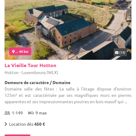
... 44 km
(14)
La Vieille Tour Hotton
Hotton - Luxembourg (WLX)
Demeure de caractère / Domaine
Domaine salle des fêtes : La salle à l'étage dispose d’environ
125m² et est caractérisée par ses magnifiques murs en pierres
apparentes et ses impressionnantes poutres en bois massif qui ...
1-149
9 max
Location dès
450 €