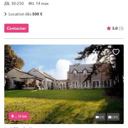
30-250
14 max
Location dès
500 €
Contacter
5.0
(3)
... 35 km
(1)
(31)