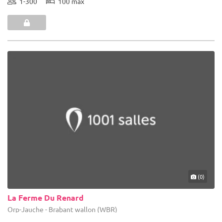
1-300
100 max
(0)
La Ferme Du Renard
Orp-Jauche - Brabant wallon (WBR)