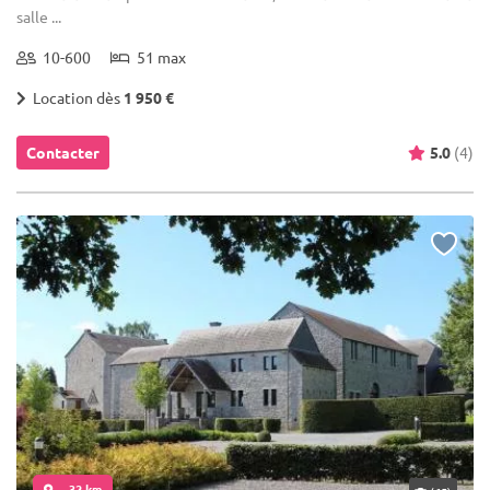
salle ...
10-600
51 max
Location dès
1 950 €
Contacter
5.0
(4)
... 32 km