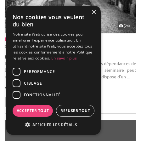
×
Nos cookies vous veulent
du bien
(24)
Notre site Web utilise des cookies pour
Indrani Lodge
améliorer l'expérience utilisateur. En
utilisant notre site Web, vous acceptez tous
Genappe - Brabant wallon (WBR)
les cookies conformément à notre Politique
Demeure de caractère / Domaine
relative aux cookies.
En savoir plus
Domaine salle des fêtes : Aménagée dans une des dépendances de
la ferme à l’écart des chambres, la salle de séminaire peut
PERFORMANCE
accueillir 14 participants. Très bien équipée, elle dispose d'un ...
CIBLAGE
1-100
10 max
FONCTIONNALITÉ
ACCEPTER TOUT
REFUSER TOUT
AFFICHER LES DÉTAILS