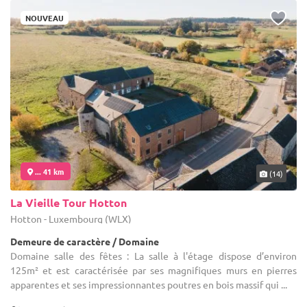
NOUVEAU
... 41 km
(14)
La Vieille Tour Hotton
Hotton - Luxembourg (WLX)
Demeure de caractère / Domaine
Domaine salle des fêtes : La salle à l'étage dispose d’environ
125m² et est caractérisée par ses magnifiques murs en pierres
apparentes et ses impressionnantes poutres en bois massif qui ...