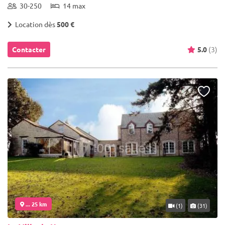
30-250
14 max
Location dès
500 €
Contacter
5.0
(3)
... 25 km
(1)
(31)