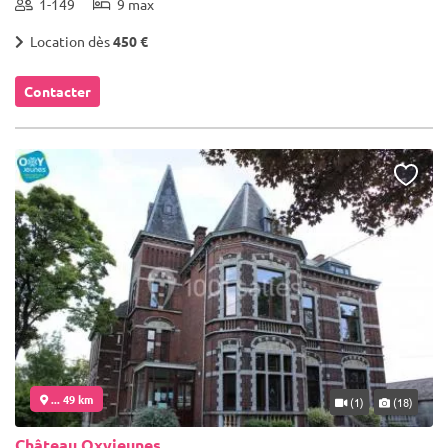
1-149
9 max
Location dès
450 €
Contacter
... 49 km
(1)
(18)
Château Oxyjeunes