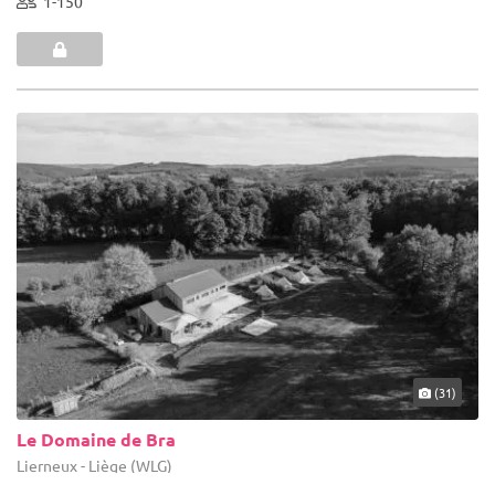
1-150
(31)
Le Domaine de Bra
Lierneux - Liège (WLG)