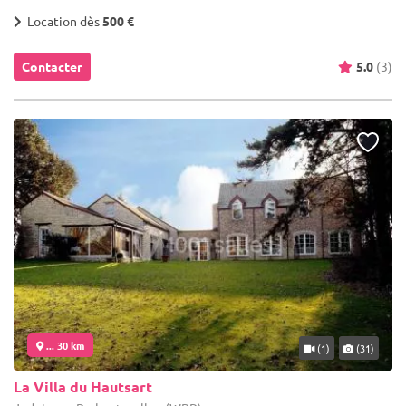
Location dès
500 €
Contacter
5.0
(3)
... 30 km
(1)
(31)
La Villa du Hautsart