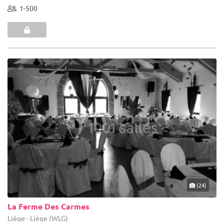
1-500
(24)
La Ferme Des Carmes
Liège - Liège (WLG)