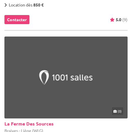
Location dès
850 €
Contacter
5.0
(9)
(0)
La Ferme Des Sources
Braives - Liège (WLG)