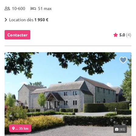
10-600
51 max
Location dès
1 950 €
Contacter
5.0
(4)
... 35 km
(65)