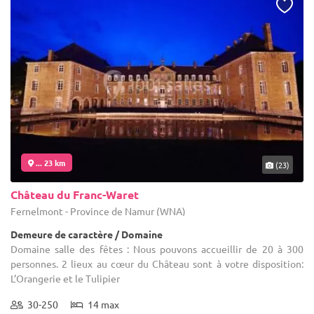
... 23 km
(23)
Château du Franc-Waret
Fernelmont - Province de Namur (WNA)
Demeure de caractère / Domaine
Domaine salle des fêtes : Nous pouvons accueillir de 20 à 300
personnes. 2 lieux au cœur du Château sont à votre disposition:
L’Orangerie et le Tulipier
30-250
14 max