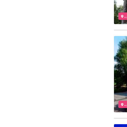
..
..