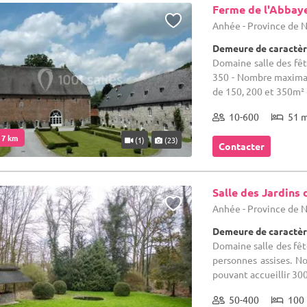
Ferme de l'Abbay
Anhée - Province de
Demeure de caractèr
Domaine salle des fêt
350 - Nombre maximal 
de 150, 200 et 350m² +
10-600
51 
. 7 km
(1)
(23)
Contacter
Salle des Jardins 
Anhée - Province de
Demeure de caractèr
Domaine salle des fêt
personnes assises. N
pouvant accueillir 300
50-400
100 