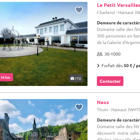
Le Petit Versaille
Charleroi - Hainaut (
Demeure de caractèr
Domaine salle des fêt
300 personnes en banq
de la Galerie d'Argente
30-1000
Forfait dès
50 € / p
. 34 km
(15)
Contacter
Naos
Thuin - Hainaut (WHT
Demeure de caractèr
Domaine salle des fêt
découvrir notre sall
d'Aulne. Une salle d'e