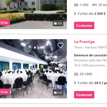
1-200
20 m
Forfait dès
2 350 €
. 32 km
(65)
Contacter
Le Prestige
Thuin - Hainaut (WHT
Demeure de caractèr
Domaine salle des fêt
50 à 1200 personnes.
20-1000
Forfait dès
50 € / p
. 33 km
(24)
Contacter