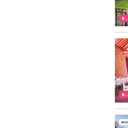
..
..
NOU