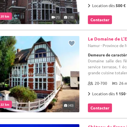
Location dès
500 €
. 20 km
(1)
(18)
Contacter
Le Domaine de L’E
Namur - Province de
Demeure de caractèr
Domaine salle des fê
service terrasse, 1 éc
grande cuisine total
20-700
26 
Location dès
1 150 
. 22 km
(43)
Contacter
Château du Franc