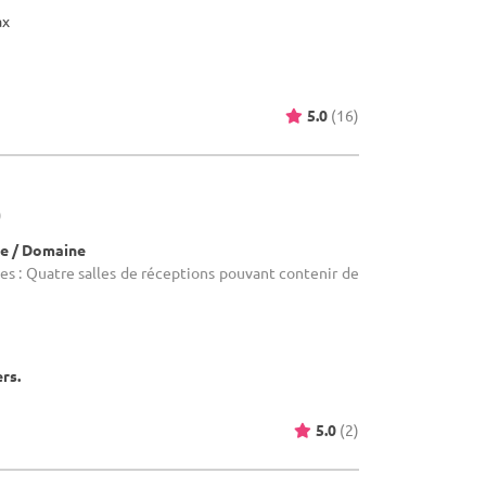
ax
5.0
(16)
)
e / Domaine
es : Quatre salles de réceptions pouvant contenir de
ers.
5.0
(2)