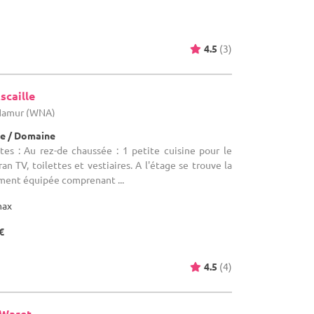
4.5
(3)
scaille
 Namur (WNA)
e / Domaine
tes : Au rez-de chaussée : 1 petite cuisine pour le
ran TV, toilettes et vestiaires. A l'étage se trouve la
ement équipée comprenant ...
max
€
4.5
(4)
-Waret