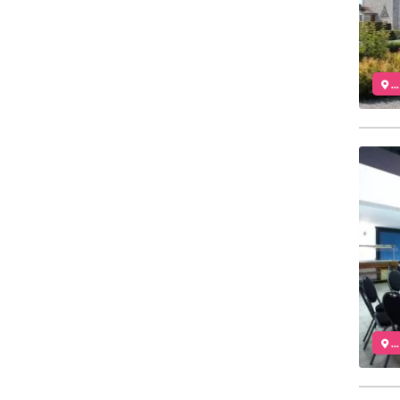
..
..