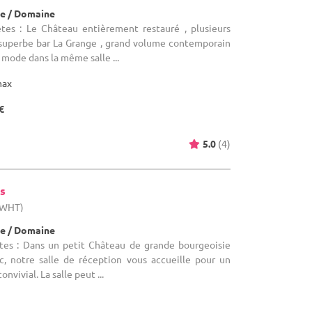
e / Domaine
tes : Le Château entièrement restauré , plusieurs
n superbe bar La Grange , grand volume contemporain
e mode dans la même salle ...
max
€
5.0
(4)
s
 (WHT)
e / Domaine
tes : Dans un petit Château de grande bourgeoisie
c, notre salle de réception vous accueille pour un
vivial. La salle peut ...