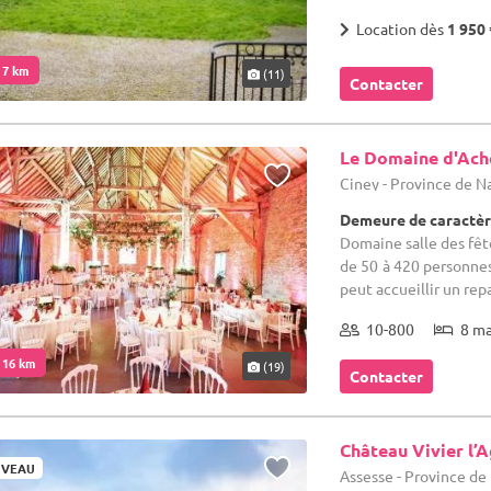
Location dès
1 950 
. 7 km
(11)
Contacter
Le Domaine d'Ach
Ciney - Province de 
Demeure de caractèr
Domaine salle des fête
de 50 à 420 personnes
peut accueillir un repas
10-800
8 m
. 16 km
(19)
Contacter
Château Vivier l’
VEAU
Assesse - Province d