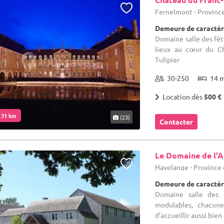
Fernelmont - Provin
Demeure de caractèr
Domaine salle des fêt
lieux au cœur du Ch
Tulipier
30-250
14 
Location dès
500 €
. 31 km
(23)
Contacter
Le Domaine de l'A
Havelange - Provinc
Demeure de caractèr
Domaine salle des 
modulables, chacune
d’accueillir aussi bien