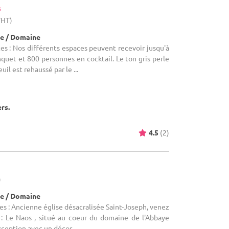
s
WHT)
e / Domaine
es : Nos différents espaces peuvent recevoir jusqu'à
uet et 800 personnes en cocktail. Le ton gris perle
uil est rehaussé par le ...
ers.
4.5
(2)
)
e / Domaine
es : Ancienne église désacralisée Saint-Joseph, venez
e : Le Naos , situé au coeur du domaine de l'Abbaye
xception avec un décor ...