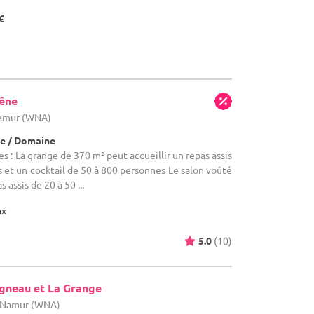
€
êne
Namur (WNA)
e / Domaine
s : La grange de 370 m² peut accueillir un repas assis
 et un cocktail de 50 à 800 personnes Le salon voûté
 assis de 20 à 50 ...
ax
5.0
(10)
Agneau et La Grange
e Namur (WNA)