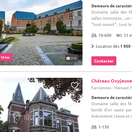
Demeure de caractèr
Domaine salle des fê
salles intimistes , u
"tout ouvert" , tout l
10-600
51 
Location dès
1 950 
. 18 km
(11)
Contacter
Château Oxyjeune
Farciennes - Hainaut
Demeure de caractèr
Domaine salle des fê
bordé d’un vaste par
événement classe et con
1-150