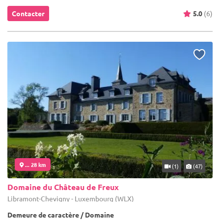
Contacter
5.0
(6)
... 28 km
(1)
(47)
Domaine du Château de Freux
Libramont-Chevigny - Luxembourg (WLX)
Demeure de caractère / Domaine