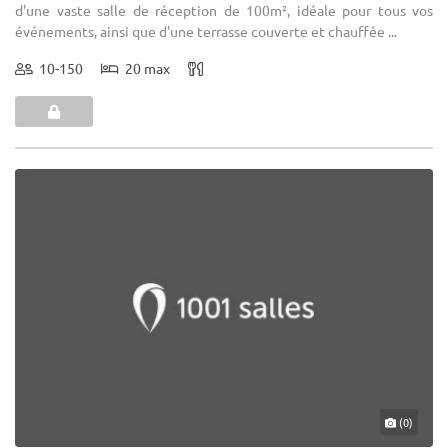
d'une vaste salle de réception de 100m², idéale pour tous vos
événements, ainsi que d'une terrasse couverte et chauffée ...
10-150
20 max
(0)