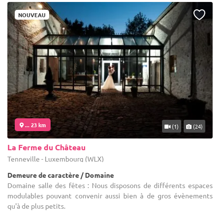
NOUVEAU
... 23 km
(1)
(24)
La Ferme du Château
Tenneville - Luxembourg (WLX)
Demeure de caractère / Domaine
Domaine salle des fêtes : Nous disposons de différents espaces
modulables pouvant convenir aussi bien à de gros évènements
qu'à de plus petits.