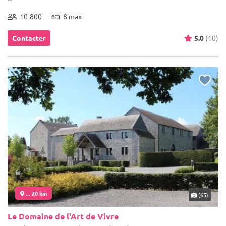
10-800
8 max
Contacter
5.0
(10)
... 20 km
(65)
Le Domaine de l'Art de Vivre