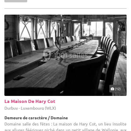
(12)
La Maison De Hary Cot
Durbuy - Luxembourg (WLX)
Demeure de caractère / Domaine
Domaine salle des fêtes : La maison de Hary Cot, un lieu insolite
aux allures féériques niché dans un petit village de Wallonie, aux