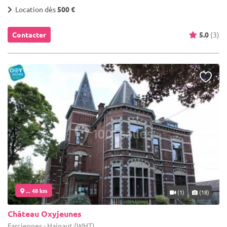
Location dès
500 €
Contacter
5.0
(3)
... 48 km
(1)
(18)
Château Oxyjeunes
Farciennes - Hainaut (WHT)