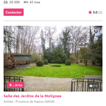
20-300
42 max
Contacter
5.0
(2)
... 26 km
(11)
Salle des Jardins de la Molignee
Anhée - Province de Namur (WNA)