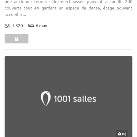
une ancienne ferme: - Rez-de-chaussée pouvant accueillir 200
couverts tout en gardant un espace de danse, étage pouvant
accueillir ...
1-320
6 max
(0)