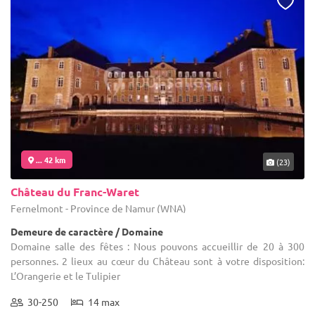
... 42 km
(23)
Château du Franc-Waret
Fernelmont - Province de Namur (WNA)
Demeure de caractère / Domaine
Domaine salle des fêtes : Nous pouvons accueillir de 20 à 300
personnes. 2 lieux au cœur du Château sont à votre disposition:
L’Orangerie et le Tulipier
30-250
14 max