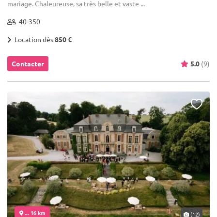
mariage. Chaleureuse, sa très belle et vaste ...
40-350
Location dès
850 €
Contacter
5.0
(9)
... 16 km
(12)