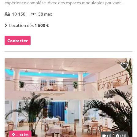
expérience complète. Avec des espaces modulables pouvant ...
10-150
58 max
Location dès
1 500 €
Contacter
... 14 km
(1)
(34)