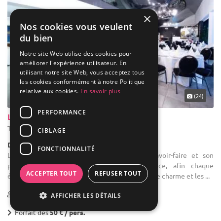
×
Nos cookies vous veulent
du bien
Notre site Web utilise des cookies pour
améliorer l'expérience utilisateur. En
utilisant notre site Web, vous acceptez tous
les cookies conformément à notre Politique
relative aux cookies.
En savoir plus
... 42 km
(24)
PERFORMANCE
Le Prestige
Thuin - Hainaut (WHT)
CIBLAGE
Demeure de caractère / Maison de Maître
FONCTIONNALITÉ
Location de salle : Le Prestige met son savoir-faire et son
professionalisme au service de votre service, afin chaque
ACCEPTER TOUT
REFUSER TOUT
événement soit une réussite. Vous apprécierez le charme et les ...
20-1000
AFFICHER LES DÉTAILS
Forfait dès
50 € / pers.