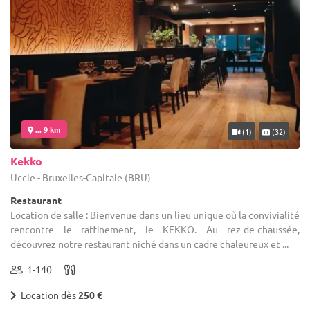
... 9 km
(1)
(32)
Kekko
Uccle - Bruxelles-Capitale (BRU)
Restaurant
Location de salle : Bienvenue dans un lieu unique où la convivialité
rencontre le raffinement, le KEKKO. Au rez-de-chaussée,
découvrez notre restaurant niché dans un cadre chaleureux et ...
1-140
Location dès
250 €