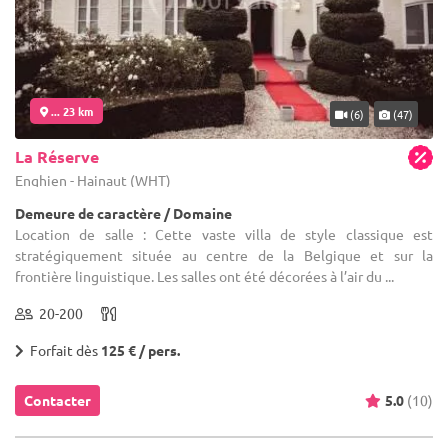
... 23 km
(6)
(47)
La Réserve
Enghien - Hainaut (WHT)
Demeure de caractère / Domaine
Location de salle : Cette vaste villa de style classique est
stratégiquement située au centre de la Belgique et sur la
frontière linguistique. Les salles ont été décorées à l’air du ...
20-200
Forfait dès
125 € / pers.
Contacter
5.0
(10)