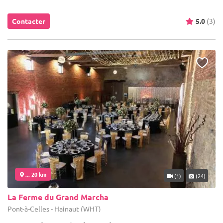
Contacter
5.0
(3)
... 20 km
(1)
(24)
La Ferme du Grand Marcha
Pont-à-Celles - Hainaut (WHT)