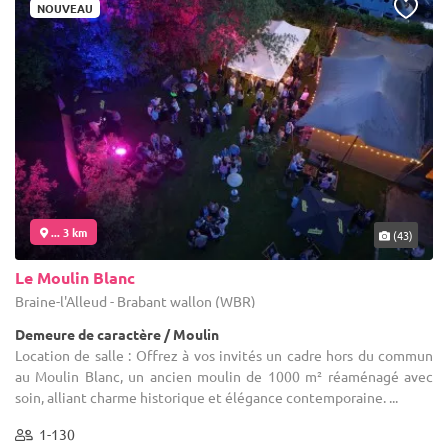
NOUVEAU
... 3 km
(43)
Le Moulin Blanc
Braine-l'Alleud - Brabant wallon (WBR)
Demeure de caractère / Moulin
Location de salle : Offrez à vos invités un cadre hors du commun
au Moulin Blanc, un ancien moulin de 1000 m² réaménagé avec
soin, alliant charme historique et élégance contemporaine. ...
1-130