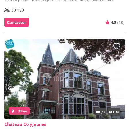
30-120
Contacter
4.9
(10)
... 39 km
(1)
(18)
Château Oxyjeunes