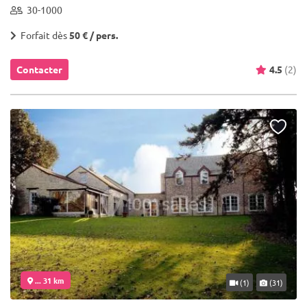
30-1000
Forfait dès
50 € / pers.
Contacter
4.5
(2)
... 31 km
(1)
(31)