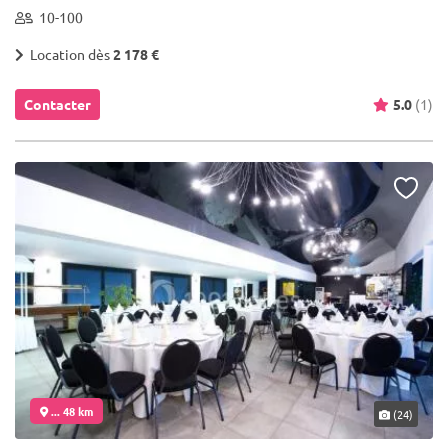
10-100
Location dès
2 178 €
Contacter
5.0
(1)
... 48 km
(24)