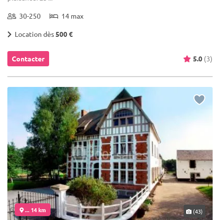
30-250
14 max
Location dès
500 €
Contacter
5.0
(3)
... 14 km
(43)