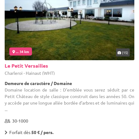
... 34 km
(15)
Le Petit Versailles
Charleroi - Hainaut (WHT)
Demeure de caractère / Domaine
Domaine location de salle : D'emblée vous serez séduit par ce
Petit Château de style classique construit dans les années 50. On
y accède par une longue allée bordée d'arbres et de luminaires qui
...
30-1000
Forfait dès
50 € / pers.