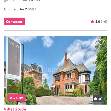
Forfait dès
2 350 €
Contacter
5.0
(16)
... 43 km
(23)
Villattitude