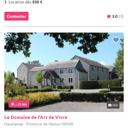
Location dès
500 €
Contacter
5.0
(3)
... 25 km
(65)
Le Domaine de l'Art de Vivre
Havelange - Province de Namur (WNA)