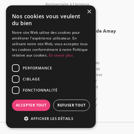
FAQ
Groupe 1001 Salles
×
Qui sommes-nous ?
1001 Salles PRO
Nos cookies vous veulent
du bien
L'équipe
1001 Traiteurs
Nous recrutons
1001 Artistes
Notre site Web utilise des cookies pour
améliorer l'expérience utilisateur. En
Nos partenaires
Reserverunbar
utilisant notre site Web, vous acceptez tous
les cookies conformément à notre Politique
Espace presse
MP2
relative aux cookies.
En savoir plus
Mentions légales
CGV
PERFORMANCE
CGU
CIBLAGE
Contact
FONCTIONNALITÉ
ACCEPTER TOUT
REFUSER TOUT
Powered by Groupe 1001Salles
AFFICHER LES DÉTAILS