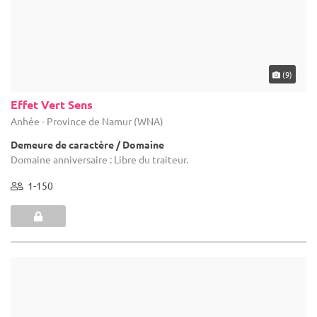
(13)
Domaine de Lomme
Rochefort - Province de Namur (WNA)
Demeure de caractère / Domaine
Domaine anniversaire : Un lieu magique à préserver. Aujourd’hui, le
Domaine de Lomme est réputé pour sa fine cuisine française et
son centre de réceptions qui organise des événements dans ...
8-130
16 max
5.0
(1)