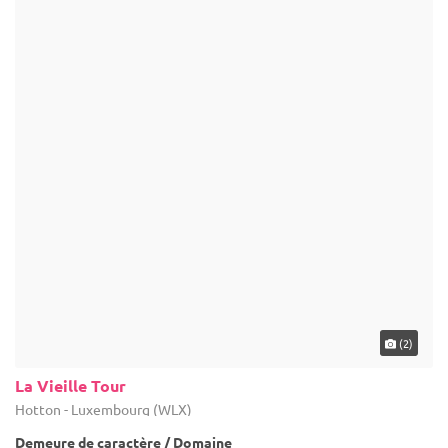
(2)
La Vieille Tour
Hotton - Luxembourg (WLX)
Demeure de caractère / Domaine
Domaine anniversaire : Traiteur Jacques Fabry vous propose
différentes solutions selon vos attentes.
1-320
6 max