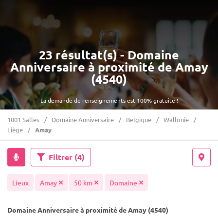
23 résultat(s) - Domaine
Anniversaire à proximité de Amay
(4540)
La demande de renseignements est 100% gratuite !
1001 Salles
Domaine Anniversaire
Belgique
Wallonie
Liège
Amay
Filtrer
(4)
Lieux
Amay
50 km
Domaine
Domaine Anniversaire à proximité de Amay (4540)