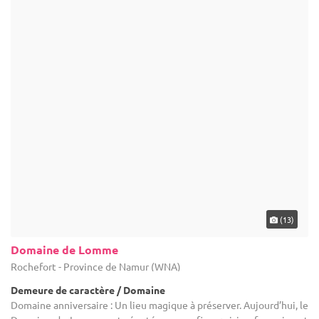
Autres villes à proximité de Amay
Anniversaire à Hannut
Anniversaire à Liège
Anniversaire à Flémalle
Anniversaire à Braives
Anniversaire à Huy
Anniversaire à Spa
Anniversaire à Faimes
Anniversaire à Herve
Anniversaire à Modave
Anniversaire à Seraing
Anniversaire à Remicourt
Anniversaire à Donceel
Anniversaire à Lierneux
Anniversaire à Héron
Autres recherches à proximité de Amay