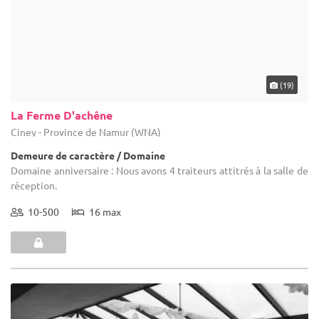
10-500
16 max
(8)
Ferme Des Beaux Monts
Herve - Liège (WLG)