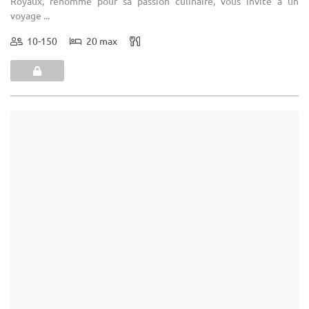
(9)
Effet Vert Sens
Anhée - Province de Namur (WNA)
Demeure de caractère / Domaine
Domaine anniversaire : Libre du traiteur.
1-150