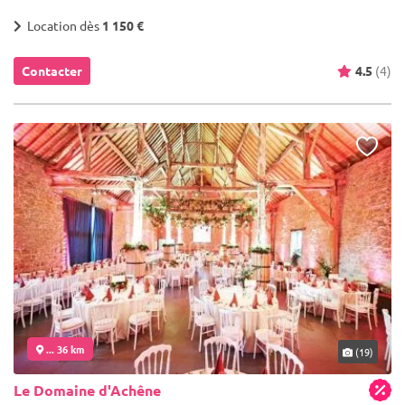
Location dès
1 150 €
Contacter
4.5
(4)
... 36 km
(19)
Le Domaine d'Achêne