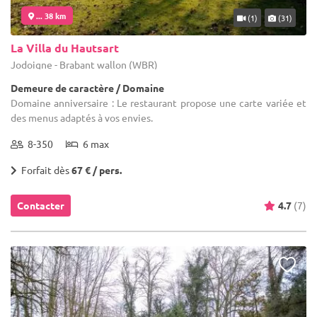
... 38 km
(1)
(31)
La Villa du Hautsart
Jodoigne - Brabant wallon (WBR)
Demeure de caractère / Domaine
Domaine anniversaire : Le restaurant propose une carte variée et
des menus adaptés à vos envies.
8-350
6 max
Forfait dès
67 € / pers.
Contacter
4.7
(7)