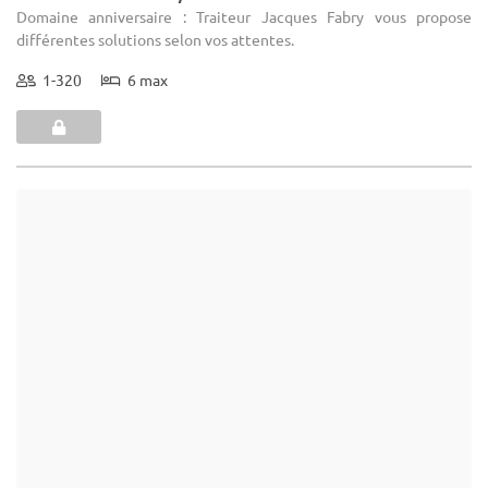
(19)
La Ferme D'achêne
Ciney - Province de Namur (WNA)
Demeure de caractère / Domaine
Domaine anniversaire : Nous avons 4 traiteurs attitrés à la salle de
réception.