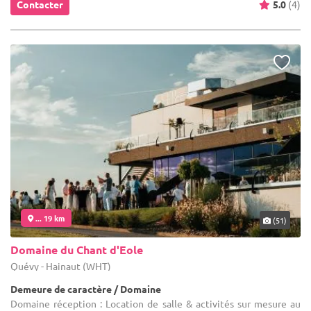
Contacter
5.0
(4)
... 19 km
(51)
Domaine du Chant d'Eole
Quévy - Hainaut (WHT)
Demeure de caractère / Domaine
Domaine réception : Location de salle & activités sur mesure au