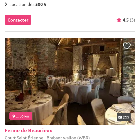
Location dès
500 €
Contacter
4.5
(3)
... 36 km
(22)
Ferme de Beaurieux
Court-Saint-Étienne - Brabant wallon (WBR)