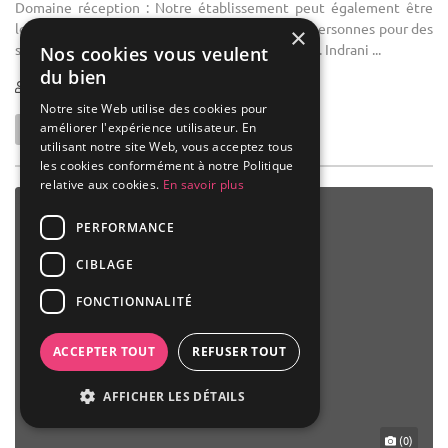
Domaine réception : Notre établissement peut également être
loué dans sa totalité par des petits groupes de personnes pour des
×
séminaires, des mariages ou le tournage de films. Indrani ...
Nos cookies vous veulent
du bien
1-100
10 max
Notre site Web utilise des cookies pour
améliorer l'expérience utilisateur. En
utilisant notre site Web, vous acceptez tous
les cookies conformément à notre Politique
relative aux cookies.
En savoir plus
PERFORMANCE
CIBLAGE
FONCTIONNALITÉ
ACCEPTER TOUT
REFUSER TOUT
AFFICHER LES DÉTAILS
(0)