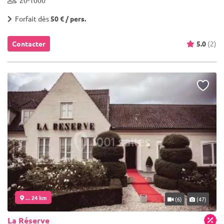
Forfait dès
50 € / pers.
Contacter
5.0
(2)
... 24 km
(6)
(47)
La Réserve