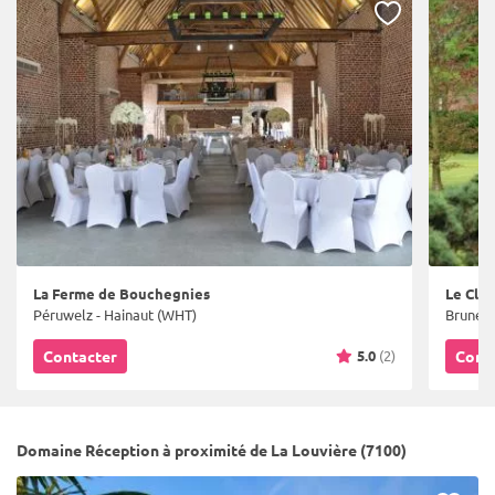
La Ferme de Bouchegnies
Le Clos
Péruwelz - Hainaut (WHT)
Bruneha
5.0
(2)
Contacter
Cont
Domaine Réception à proximité de La Louvière (7100)