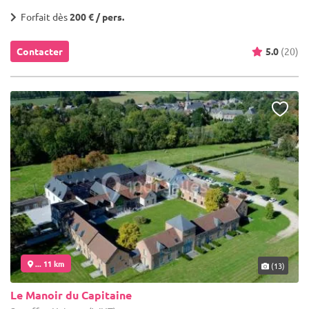
Forfait dès
200 € / pers.
Contacter
5.0
(20)
... 11 km
(13)
Le Manoir du Capitaine