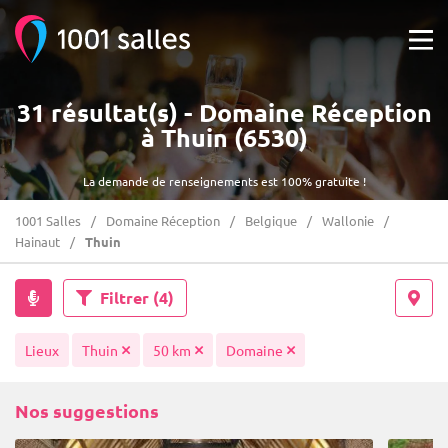
31 résultat(s) - Domaine Réception
à Thuin (6530)
La demande de renseignements est 100% gratuite !
1001 Salles
Domaine Réception
Belgique
Wallonie
Hainaut
Thuin
Filtrer
(4)
Lieux
Thuin
50 km
Domaine
Nos suggestions