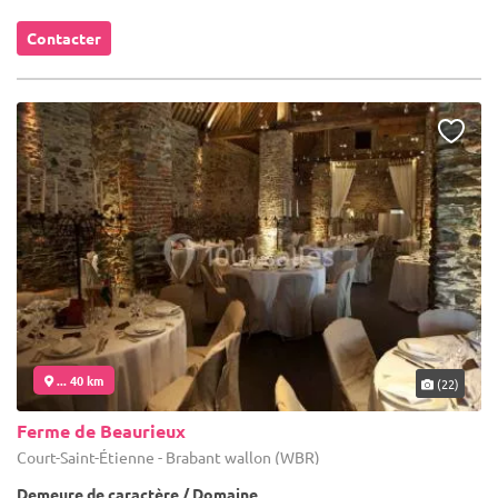
Contacter
... 40 km
(22)
Ferme de Beaurieux
Court-Saint-Étienne - Brabant wallon (WBR)
Demeure de caractère / Domaine