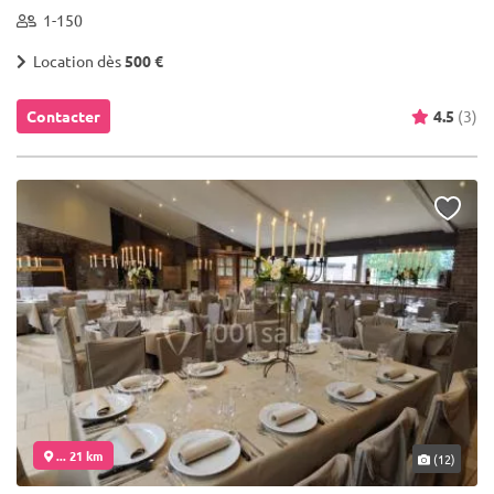
1-150
Location dès
500 €
Contacter
4.5
(3)
... 21 km
(12)