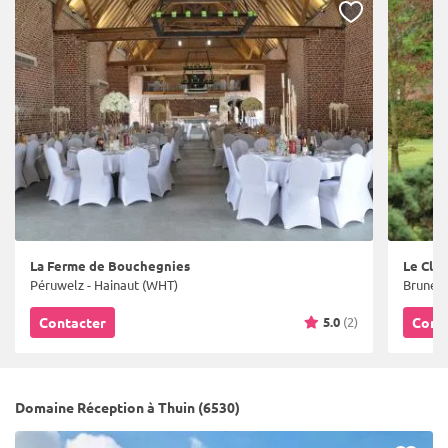
La Ferme de Bouchegnies
Le Clos
Péruwelz - Hainaut (WHT)
Bruneha
5.0
(2)
Contacter
Cont
Domaine Réception à Thuin (6530)