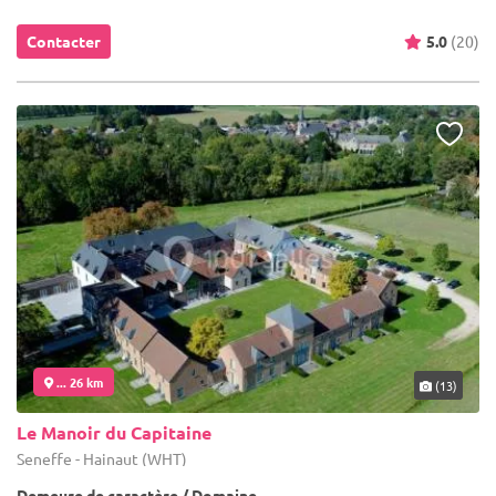
Contacter
5.0
(20)
... 26 km
(13)
Le Manoir du Capitaine
Seneffe - Hainaut (WHT)
Demeure de caractère / Domaine