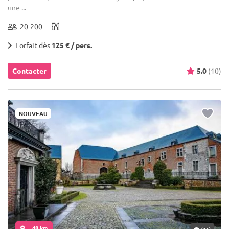
une ...
20-200
Forfait dès
125 € / pers.
Contacter
5.0
(10)
NOUVEAU
... 48 km