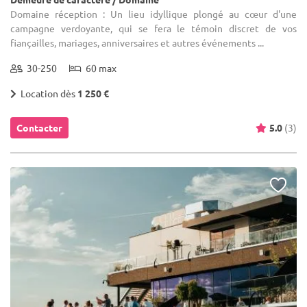
Domaine réception : Un lieu idyllique plongé au cœur d'une
campagne verdoyante, qui se fera le témoin discret de vos
fiançailles, mariages, anniversaires et autres événements ...
30-250
60 max
Location dès
1 250 €
Contacter
5.0
(3)