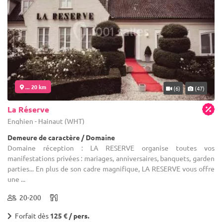
... 20 km
(6)
(47)
La Réserve
Enghien - Hainaut (WHT)
Demeure de caractère / Domaine
Domaine réception : LA RESERVE organise toutes vos
manifestations privées : mariages, anniversaires, banquets, garden
parties... En plus de son cadre magnifique, LA RESERVE vous offre
une ...
20-200
Forfait dès
125 € / pers.