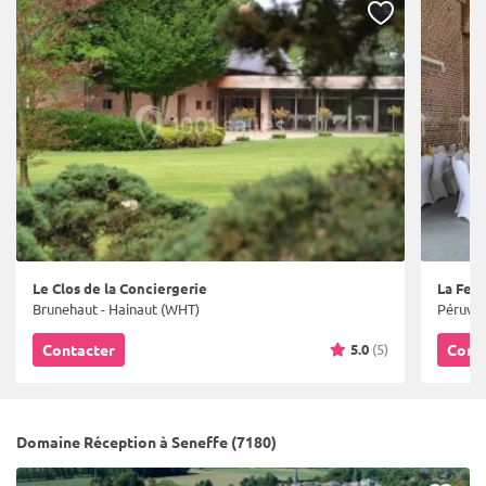
Le Clos de la Conciergerie
La Fer
Brunehaut - Hainaut (WHT)
Péruwel
5.0
(5)
Contacter
Cont
Domaine Réception à Seneffe (7180)