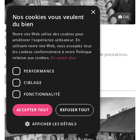
×
Nos cookies vous veulent
(24)
du bien
A L'ancienne Bascule
Notre site Web utilise des cookies pour
Boulieu-lès-Annonay - Ardèche (07)
améliorer l'expérience utilisateur. En
utilisant notre site Web, vous acceptez tous
Demeure de caractère / Domaine
les cookies conformément à notre Politique
Domaine réception : Nous organisons tout type de prestations.
relative aux cookies.
En savoir plus
30-500
PERFORMANCE
CIBLAGE
FONCTIONNALITÉ
ACCEPTER TOUT
REFUSER TOUT
AFFICHER LES DÉTAILS