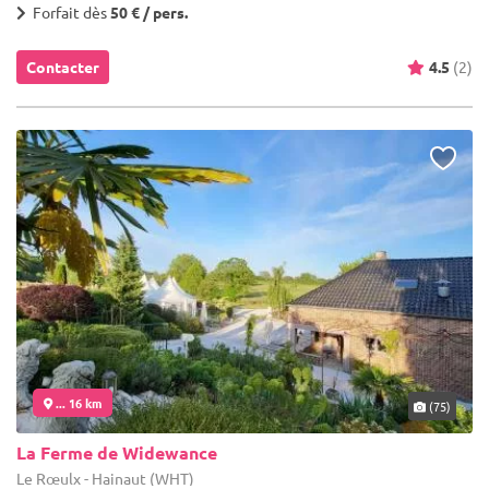
Forfait dès
50 € / pers.
Contacter
4.5
(2)
... 16 km
(75)
La Ferme de Widewance
Le Rœulx - Hainaut (WHT)