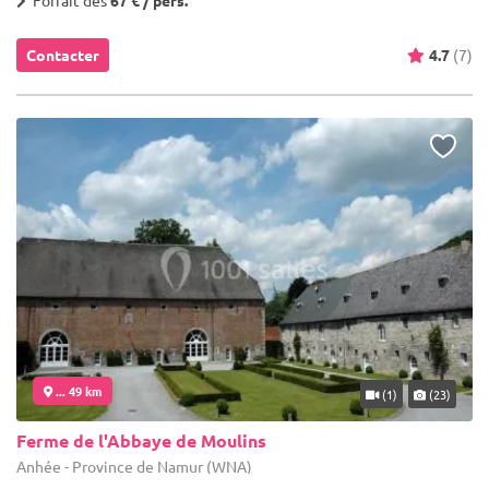
Forfait dès
67 € / pers.
Contacter
4.7
(7)
... 49 km
(1)
(23)
Ferme de l'Abbaye de Moulins
Anhée - Province de Namur (WNA)