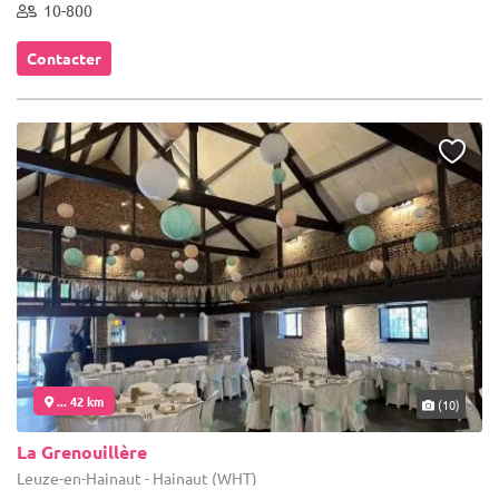
10-800
Contacter
... 42 km
(10)
La Grenouillère
Leuze-en-Hainaut - Hainaut (WHT)