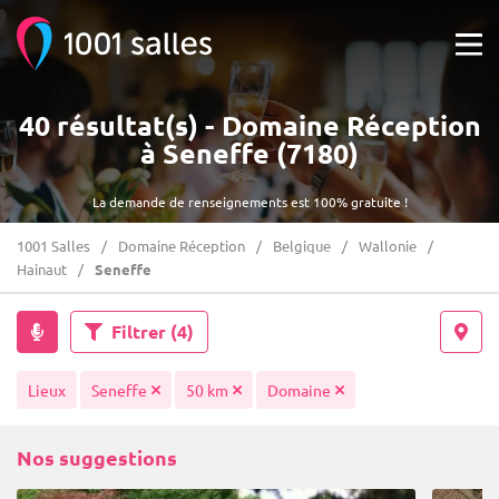
40 résultat(s) - Domaine Réception
à Seneffe (7180)
La demande de renseignements est 100% gratuite !
1001 Salles
Domaine Réception
Belgique
Wallonie
Hainaut
Seneffe
Filtrer
(4)
Lieux
Seneffe
50 km
Domaine
Nos suggestions