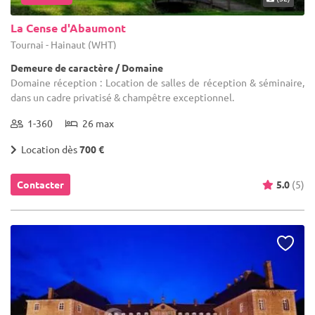
La Cense d'Abaumont
Tournai - Hainaut (WHT)
Demeure de caractère / Domaine
Domaine réception : Location de salles de réception & séminaire,
dans un cadre privatisé & champêtre exceptionnel.
1-360
26 max
Location dès
700 €
Contacter
5.0
(5)