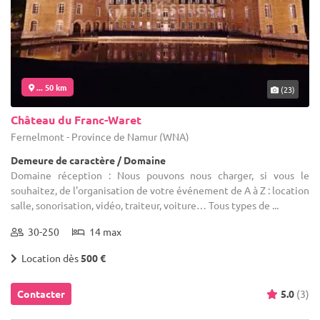
... 50 km
(23)
Château du Franc-Waret
Fernelmont - Province de Namur (WNA)
Demeure de caractère / Domaine
Domaine réception : Nous pouvons nous charger, si vous le
souhaitez, de l'organisation de votre événement de A à Z : location
salle, sonorisation, vidéo, traiteur, voiture… Tous types de ...
30-250
14 max
Location dès
500 €
Contacter
5.0
(3)