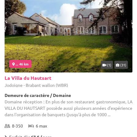
... 46 km
(1)
(31)
La Villa du Hautsart
Jodoigne - Brabant wallon (WBR)
Demeure de caractère / Domaine
Domaine réception : En plus de son restaurant gastronomique, LA
VILLA DU HAUTSART possède aussi plusieurs années d'expérience
dans l'organisation de banquets (jusqu'à plus de 1000 ...
8-350
6 max