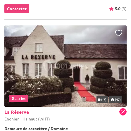
Contacter
5.0
(3)
... 4 km
(6)
(47)
La Réserve
Enghien - Hainaut (WHT)
Demeure de caractère / Domaine