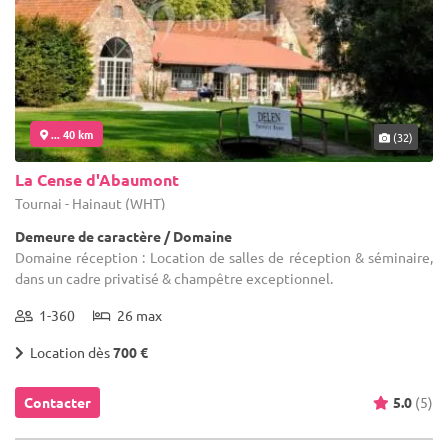
... 40 km
(32)
La Cense d'Abaumont
Tournai - Hainaut (WHT)
Demeure de caractère / Domaine
Domaine réception : Location de salles de réception & séminaire,
dans un cadre privatisé & champêtre exceptionnel.
1-360
26 max
Location dès
700 €
Contacter
5.0
(5)