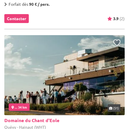
Forfait dès
90 € / pers.
Contacter
3.9
(2)
... 34 km
(51)
Domaine du Chant d'Eole
Quévy - Hainaut (WHT)