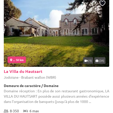
... 50 km
(1)
(31)
La Villa du Hautsart
Jodoigne - Brabant wallon (WBR)
Demeure de caractère / Domaine
Domaine réception : En plus de son restaurant gastronomique, LA
VILLA DU HAUTSART possède aussi plusieurs années d'expérience
dans l'organisation de banquets (jusqu'à plus de 1000 ...
8-350
6 max