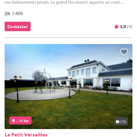
vos événements privés. Le grand feu ouvert apporte un coté ...
1-800
Contacter
5.0
(4)
... 31 km
(15)
Le Petit Versailles