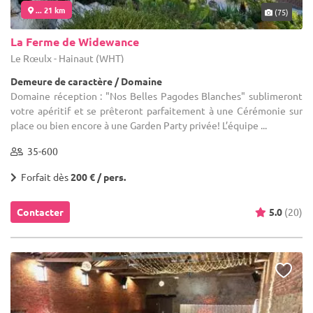
... 21 km
(75)
La Ferme de Widewance
Le Rœulx - Hainaut (WHT)
Demeure de caractère / Domaine
Domaine réception : "Nos Belles Pagodes Blanches" sublimeront
votre apéritif et se prêteront parfaitement à une Cérémonie sur
place ou bien encore à une Garden Party privée! L’équipe ...
35-600
Forfait dès
200 € / pers.
Contacter
5.0
(20)