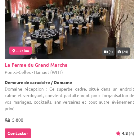
... 23 km
(1)
(24)
La Ferme du Grand Marcha
Pont-à-Celles - Hainaut (WHT)
Demeure de caractère / Domaine
Domaine réception : Ce superbe cadre, situé dans un endroit
calme et verdoyant, convient parfaitement pour l’organisation de
vos mariages, cocktails, anniversaires et tout autre évènement
privé
5-800
Contacter
4.8
(6)