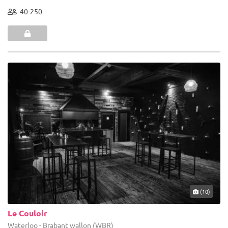
40-250
(10)
Le Couloir
Waterloo - Brabant wallon (WBR)