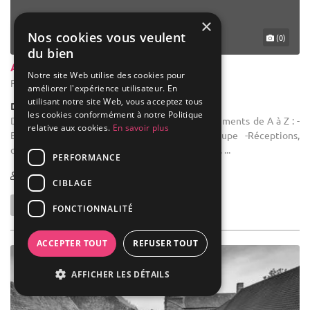
×
Nos cookies vous veulent
(0)
du bien
Abbaye De Forest
Notre site Web utilise des cookies pour
Forest - Bruxelles-Capitale (BRU)
améliorer l'expérience utilisateur. En
utilisant notre site Web, vous acceptez tous
Demeure de caractère / Domaine
les cookies conformément à notre Politique
Domaine réception : Nous organisons vos événements de A à Z : -
relative aux cookies.
En savoir plus
Banquets -Repas en tête-à-tête ou en groupe -Réceptions,
communions, mariages... -Réunions, conférences, ...
PERFORMANCE
11-280
CIBLAGE
FONCTIONNALITÉ
ACCEPTER TOUT
REFUSER TOUT
AFFICHER LES DÉTAILS