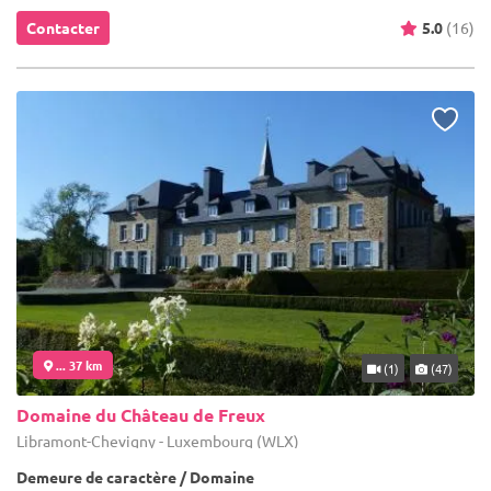
Contacter
5.0
(16)
... 37 km
(1)
(47)
Domaine du Château de Freux
Libramont-Chevigny - Luxembourg (WLX)
Demeure de caractère / Domaine