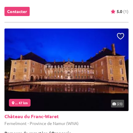
Contacter
5.0
(1)
... 47 km
(23)
Château du Franc-Waret
Fernelmont - Province de Namur (WNA)