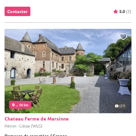
Contacter
5.0
(2)
... 50 km
(27)
Chateau Ferme de Marsinne
Héron - Liège (WLG)
Demeure de caractère / Grange