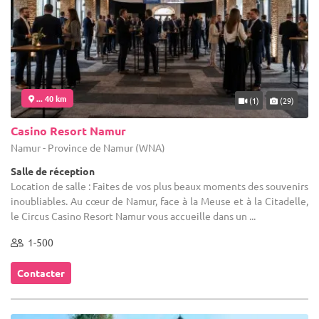
... 40 km
(1)
(29)
Casino Resort Namur
Namur - Province de Namur (WNA)
Salle de réception
Location de salle : Faites de vos plus beaux moments des souvenirs
inoubliables. Au cœur de Namur, face à la Meuse et à la Citadelle,
le Circus Casino Resort Namur vous accueille dans un ...
1-500
Contacter