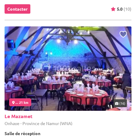
Contacter
5.0
(10)
... 21 km
(16)
Le Mazamet
Onhaye - Province de Namur (WNA)
Salle de réception