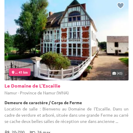
... 41 km
(43)
Le Domaine de L’Escaille
Namur - Province de Namur (WNA)
Demeure de caractère / Corps de Ferme
Location de salle : Bienvenu au Domaine de l'Escaille. Dans un
cadre de verdure et arboré, située dans une grande Ferme au carré
se cache deux belles salles de réception une dans ancienne ...
20-700
26 max