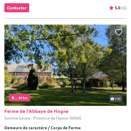
Contacter
5.0
(6)
... 29 km
(18)
Ferme de l'Abbaye de Hogne
Somme-Leuze - Province de Namur (WNA)
Demeure de caractère / Corps de Ferme