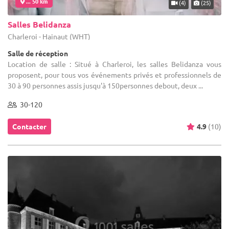
... 50 km
(4)
(25)
Salles Belidanza
Charleroi - Hainaut (WHT)
Salle de réception
Location de salle : Situé à Charleroi, les salles Belidanza vous
proposent, pour tous vos événements privés et professionnels de
30 à 90 personnes assis jusqu'à 150personnes debout, deux ...
30-120
Contacter
4.9
(10)