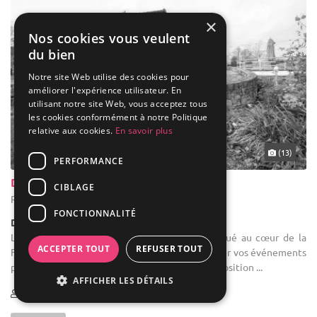
×
Nos cookies vous veulent
du bien
Notre site Web utilise des cookies pour
améliorer l'expérience utilisateur. En
utilisant notre site Web, vous acceptez tous
les cookies conformément à notre Politique
relative aux cookies.
En savoir plus
(13)
PERFORMANCE
Domaine de Lomme
CIBLAGE
Rochefort - Province de Namur (WNA)
FONCTIONNALITÉ
Demeure de caractère / Domaine
Location de salle : Le Domaine de Lomme, situé au cœur de la
ACCEPTER TOUT
REFUSER TOUT
Famenne Belge, est l'endroit idéal pour organiser vos événements
privés. Notre équipe spécialisée est à votre disposition ...
AFFICHER LES DÉTAILS
8-130
16 max