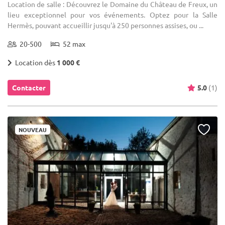
Location de salle : Découvrez le Domaine du Château de Freux, un
lieu exceptionnel pour vos événements. Optez pour la Salle
Hermès, pouvant accueillir jusqu'à 250 personnes assises, ou ...
20-500
52 max
Location dès
1 000 €
Contacter
5.0
(1)
NOUVEAU